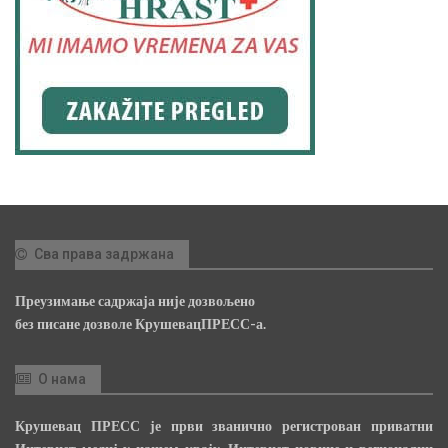
Сва права задржана
Преузимање садржаја није дозвољено
без писане дозволе КрушевацПРЕСС-а.
О нама
Крушевац ПРЕСС је први званично регистрован приватни