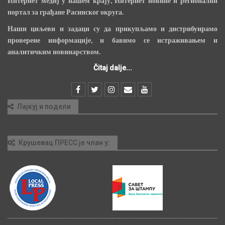
Интернет медиј у нашем крају, Интернет новине и регионални
портал за грађане Расинског округа.
Наши циљеви и задаци су да прикупљамо и дистрибуирамо
проверене информације, и бавимо се истраживањем и
аналитичким новинарством.
Čitaj dalje...
Лајкуј и подели
Крушевац ПРЕСС је члан у: