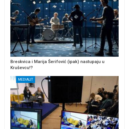
Breskvica i Marija Šerifović (ipak) nastupaju u
Kruševcu!?
MEDIALIT