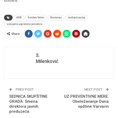
dobara.
ASB
Gordan Velev
Kruševac
mehanizacija
socijalno ugrožene porodice
Share
S.
Milenković
PREV POST
NEXT POST
SEDNICA SKUPŠTINE
UZ PREVENTIVNE MERE:
GRADA: Smena
Obeležavanje Dana
direktora javnih
opštine Varvarin
preduzeća