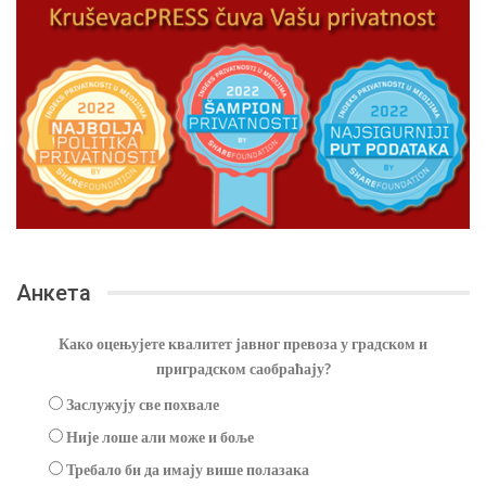
Анкета
Како оцењујете квалитет јавног превоза у градском и
приградском саобраћају?
Заслужују све похвале
Није лоше али може и боље
Требало би да имају више полазака