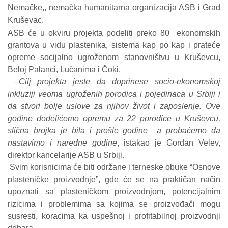
Nemačke,, nemačka humanitarna organizacija ASB i Grad
Kruševac.
ASB će u okviru projekta podeliti preko 80
ekonomskih
grantova u vidu plastenika, sistema kap po kap i prateće
opreme socijalno ugroženom stanovništvu u Kruševcu,
Beloj Palanci, Lučanima i Čoki.
–
Cilj projekta jeste da doprinese socio-ekonomskoj
inkluziji veoma ugroženih porodica i pojedinaca u Srbiji i
da stvori bolje uslove za njihov život i zaposlenje. Ove
godine dodelićemo opremu za 22 porodice u Kruševcu,
slična brojka je bila i prošle godine
a probaćemo da
nastavimo i naredne godine
, istakao je Gordan Velev,
direktor kancelarije ASB u Srbiji.
Svim korisnicima će biti održane i terneske obuke “Osnove
plasteničke proizvodnje”, gde će se na praktičan način
upoznati sa plasteničkom proizvodnjom, potencijalnim
rizicima i problemima sa kojima se proizvođači mogu
susresti, koracima ka uspešnoj i profitabilnoj proizvodnji