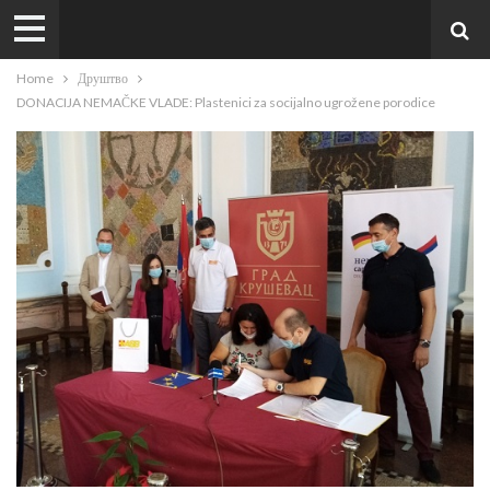
Home
Друштво
DONACIJA NEMAČKE VLADE: Plastenici za socijalno ugrožene porodice