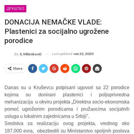
ДРУШТВО
DONACIJA NEMAČKE VLADE:
Plastenici za socijalno ugrožene
porodice
Last updated
сеп 22, 2020
By
S. Milenković
Share
Danas su u Kruševcu potpisani ugovori sa 22 porodice
kojima su donirani plastenici i poljoprivredna
mehanizacija
u okviru projekta „Direktna socio-ekonomska
pomoć ugroženim porodicama i pružaocima socijalnih
usluga u lokalnim zajednicama u Srbiji”.
Sredstva za realizaciju ovog projekta, vrednog oko
187.000 evra,
obezbedili su Ministarstvo spoljnih poslova