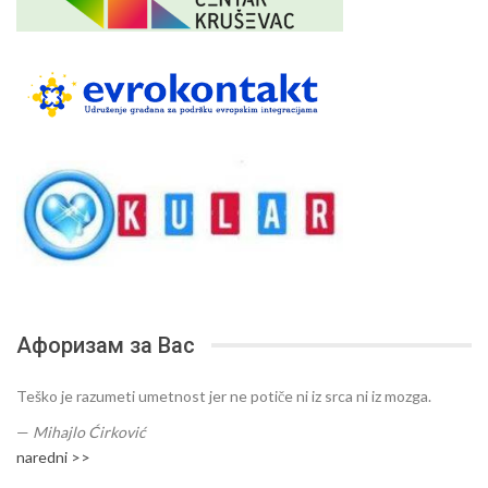
Афоризам за Вас
Teško je razumeti umetnost jer ne potiče ni iz srca ni iz mozga.
—
Mihajlo Ćirković
naredni >>