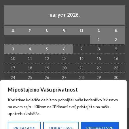
август 2026.
П
У
С
Ч
П
С
Н
1
2
3
4
5
6
7
8
9
10
11
12
13
14
15
16
17
18
19
20
21
22
23
24
25
26
27
28
29
30
31
Mi poštujemo Vašu privatnost
« јул
Koristimo kolačiće da bismo poboljšali vaše korisničko iskustvo
na ovom sajtu. Klikom na "Prihvati sve", pristajete na našu
upotrebu kolačića.
© 2026 - Kruševac PRESS. Sva prava zadržana.
PRILAGODI
ODBACI SVE
PRIHVATI SVE
Izrada sajta i hosting:
Hosting-Srbija