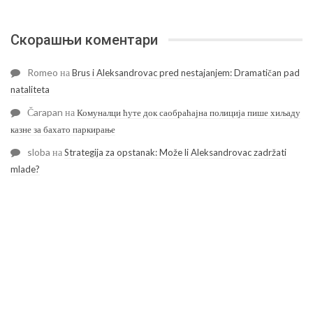
Скорашњи коментари
Romeo
на
Brus i Aleksandrovac pred nestajanjem: Dramatičan pad
nataliteta
Čarapan
на
Комуналци ћуте док саобраћајна полиција пише хиљаду
казне за бахато паркирање
sloba
на
Strategija za opstanak: Može li Aleksandrovac zadržati
mlade?