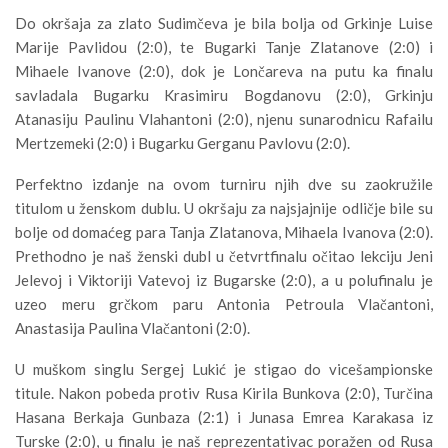
Do okršaja za zlato Sudimčeva je bila bolja od Grkinje Luise
Marije Pavlidou (2:0), te Bugarki Tanje Zlatanove (2:0) i
Mihaele Ivanove (2:0), dok je Lončareva na putu ka finalu
savladala Bugarku Krasimiru Bogdanovu (2:0), Grkinju
Atanasiju Paulinu Vlahantoni (2:0), njenu sunarodnicu Rafailu
Mertzemeki (2:0) i Bugarku Gerganu Pavlovu (2:0).
Perfektno izdanje na ovom turniru njih dve su zaokružile
titulom u ženskom dublu. U okršaju za najsjajnije odličje bile su
bolje od domaćeg para Tanja Zlatanova, Mihaela Ivanova (2:0).
Prethodno je naš ženski dubl u četvrtfinalu očitao lekciju Jeni
Jelevoj i Viktoriji Vatevoj iz Bugarske (2:0), a u polufinalu je
uzeo meru grčkom paru Antonia Petroula Vlačantoni,
Anastasija Paulina Vlačantoni (2:0).
U muškom singlu Sergej Lukić je stigao do vicešampionske
titule. Nakon pobeda protiv Rusa Kirila Bunkova (2:0), Turčina
Hasana Berkaja Gunbaza (2:1) i Junasa Emrea Karakasa iz
Turske (2:0), u finalu je naš reprezentativac poražen od Rusa