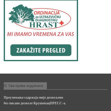
Сва права задржана
Преузимање садржаја није дозвољено
без писане дозволе КрушевацПРЕСС-а.