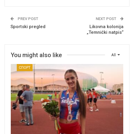
PREV POST
NEXT POST
Sportski pregled
Likovna kolonija
„Temnićki natpis“
You might also like
All
СПОРТ