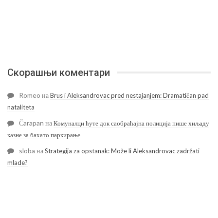
Скорашњи коментари
Romeo
на
Brus i Aleksandrovac pred nestajanjem: Dramatičan pad
nataliteta
Čarapan
на
Комуналци ћуте док саобраћајна полиција пише хиљаду
казне за бахато паркирање
sloba
на
Strategija za opstanak: Može li Aleksandrovac zadržati
mlade?