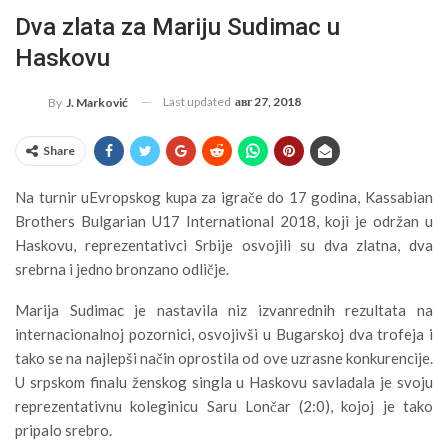
Dva zlata za Mariju Sudimac u
Haskovu
Last updated
авг 27, 2018
By
J. Marković
Share
Na turnir uEvropskog kupa za igrače do 17 godina, Kassabian
Brothers Bulgarian U17 International 2018, koji je održan u
Haskovu, reprezentativci Srbije osvojili su dva zlatna, dva
srebrna i jedno bronzano odličje.
Marija Sudimac je nastavila niz izvanrednih rezultata na
internacionalnoj pozornici, osvojivši u Bugarskoj dva trofeja i
tako se na najlepši način oprostila od ove uzrasne konkurencije.
U srpskom finalu ženskog singla u Haskovu savladala je svoju
reprezentativnu koleginicu Saru Lončar (2:0), kojoj je tako
pripalo srebro.