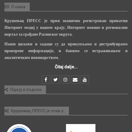
О нама
Крушевац ПРЕСС је први званично регистрован приватни
Интернет медиј у нашем крају, Интернет новине и регионални
портал за грађане Расинског округа.
Наши циљеви и задаци су да прикупљамо и дистрибуирамо
проверене информације, и бавимо се истраживањем и
аналитичким новинарством.
Čitaj dalje...
Лајкуј и подели
Крушевац ПРЕСС је члан у: