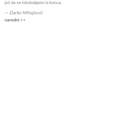
još da se iskobeljamo iz konca.
—
Darko Mihajlović
naredni >>