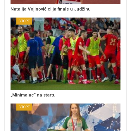
Natalija Vojinović cilja finale u Judžinu
СПОРТ
„Minimalac“ na startu
СПОРТ