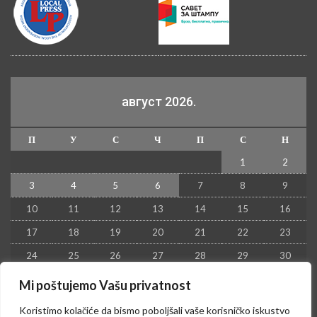
август 2026.
П
У
С
Ч
П
С
Н
1
2
3
4
5
6
7
8
9
10
11
12
13
14
15
16
17
18
19
20
21
22
23
24
25
26
27
28
29
30
31
Mi poštujemo Vašu privatnost
« јул
Koristimo kolačiće da bismo poboljšali vaše korisničko iskustvo