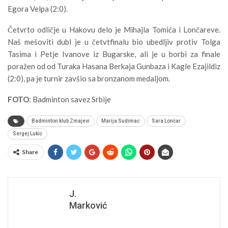
Egora Velpa (2:0).
Četvrto odličje u Hakovu delo je Mihajla Tomića i Lončareve.
Naš mešoviti dubl je u četvtfinalu bio ubedljiv protiv Tolga
Tasima i Petje Ivanove iz Bugarske, ali je u borbi za finale
poražen od od Turaka Hasana Berkaja Gunbaza i Kagle Ezajildiz
(2:0), pa je turnir zavšio sa bronzanom medaljom.
FOTO
: Badminton savez Srbije
Badminton klub Zmajevi
Marija Sudimac
Sara Lončar
Sergej Lukić
Share
J.
Marković