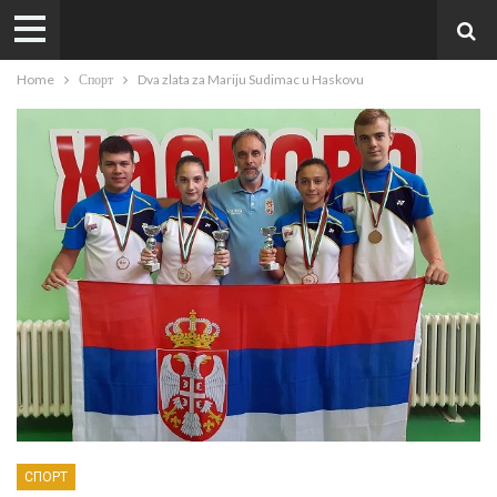
Home
Спорт
Dva zlata za Mariju Sudimac u Haskovu
СПОРТ