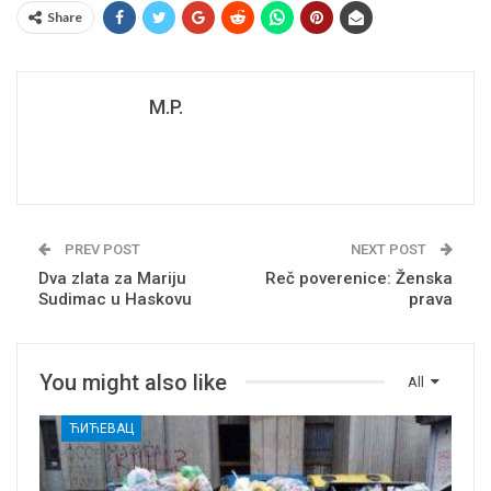
Share
M.P.
PREV POST
NEXT POST
Dva zlata za Mariju
Reč poverenice: Ženska
Sudimac u Haskovu
prava
You might also like
All
ЋИЋЕВАЦ