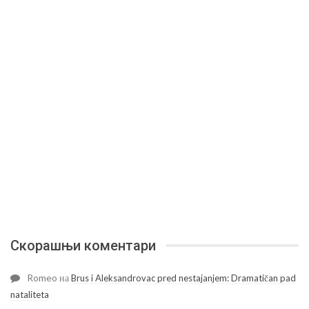
Скорашњи коментари
Romeo
на
Brus i Aleksandrovac pred nestajanjem: Dramatičan pad
nataliteta