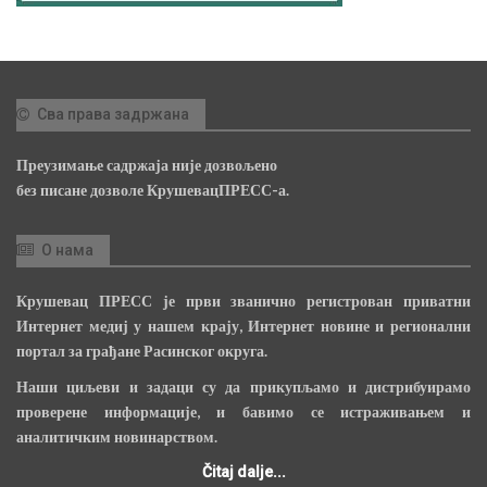
Сва права задржана
Преузимање садржаја није дозвољено
без писане дозволе КрушевацПРЕСС-а.
О нама
Крушевац ПРЕСС је први званично регистрован приватни
Интернет медиј у нашем крају, Интернет новине и регионални
портал за грађане Расинског округа.
Наши циљеви и задаци су да прикупљамо и дистрибуирамо
проверене информације, и бавимо се истраживањем и
аналитичким новинарством.
Čitaj dalje...