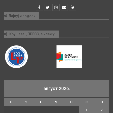
Лајкуј и подели
Крушевац ПРЕСС је члан у:
август 2026.
П
У
С
Ч
П
С
Н
1
2