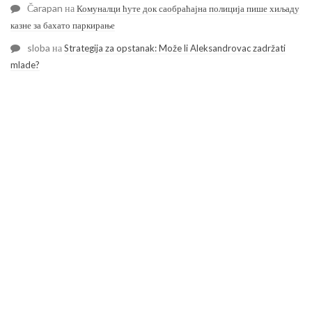
Čarapan
на
Комуналци ћуте док саобраћајна полиција пише хиљаду
казне за бахато паркирање
sloba
на
Strategija za opstanak: Može li Aleksandrovac zadržati
mlade?