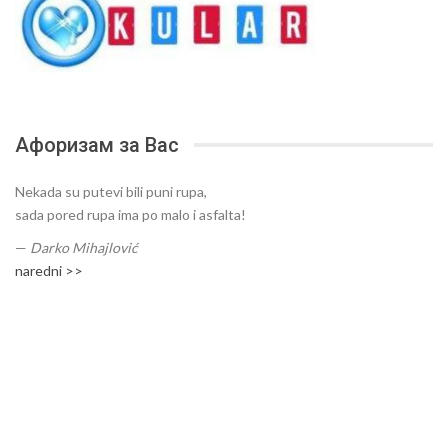
Афоризам за Вас
Nekada su putevi bili puni rupa,
sada pored rupa ima po malo i asfalta!
—
Darko Mihajlović
naredni >>