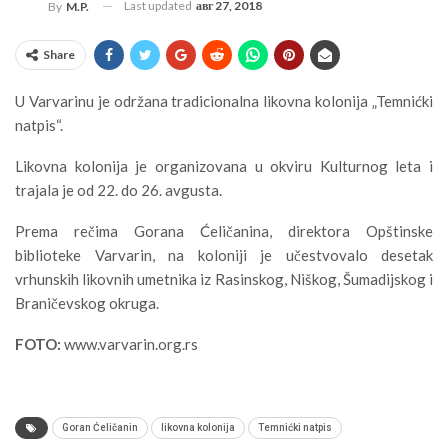
Last updated
авг 27, 2018
By
M.P.
Share
U Varvarinu je održana tradicionalna likovna kolonija „Temnićki
natpis“.
Likovna kolonija je organizovana u okviru Kulturnog leta i
trajala je od 22. do 26. avgusta.
Prema rečima Gorana Ćeličanina, direktora Opštinske
biblioteke Varvarin, na koloniji je učestvovalo desetak
vrhunskih likovnih umetnika iz Rasinskog, Niškog, Šumadijskog i
Braničevskog okruga.
FOTO:
www.varvarin.org.rs
Goran Ćeličanin
likovna kolonija
Temnićki natpis