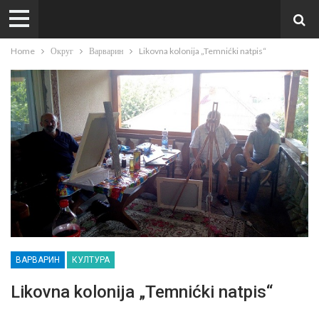
Home
Округ
Варварин
Likovna kolonija „Temnićki natpis“
ВАРВАРИН
КУЛТУРА
Likovna kolonija „Temnićki natpis“