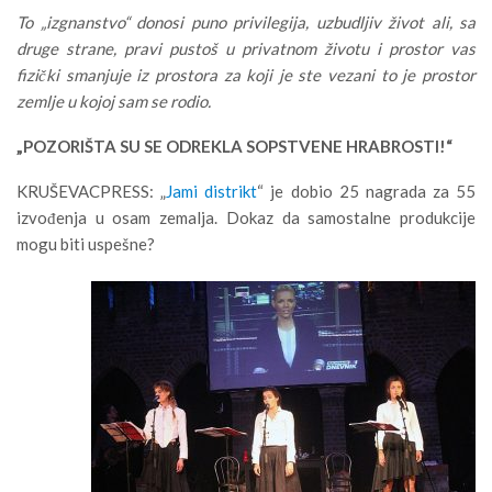
To „izgnanstvo“ donosi puno privilegija, uzbudljiv život ali, sa
druge strane, pravi pustoš u privatnom životu i prostor vas
fizički smanjuje iz prostora za koji je ste vezani to je prostor
zemlje u kojoj sam se rodio.
„POZORIŠTA SU SE ODREKLA SOPSTVENE HRABROSTI!“
KRUŠEVACPRESS: „
Jami distrikt
“ je dobio 25 nagrada za 55
izvođenja u osam zemalja. Dokaz da samostalne produkcije
mogu biti uspešne?