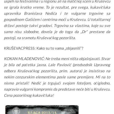
uspeh na festivalima i u regionu ali na matičnoj sceni u Kruševcu
se igrala kratko vreme. To je rezultat, pre svega, kukavičluka
upravnika Branislava Nedića i te vulgarne trgovine sa
gospodinom Gašićem i centrima moći u Kruševcu. U totalitarnoj
državi postoje takvi gradovi. Trgovina sa vlastima, koje su sve
samo nisu slobodne, dovela je do toga da „Dr“ prestane da
postoji, na sramotu Kruševačkog pozorišta.
KRUŠEVACPRESS: Kako su to vama „objasnili“?
KOKAN MLADENOVIĆ: Ne treba meni ništa objašnjavati. Stvar
je bila od početka jasna. Lale Pavlović (predsednik Upravnog
odbora Kruševačkog pozorišta, prim. autora) je insistirao na
nekim cenzurskim elementima posle same premijere. Mi na to
nismo pristali! Nedić je trgujući svojom foteljom, očigledno,
napravio vulgarni kompromis da predstave neće biti u Kruševcu.
Cena pozorišnog kukavičluka!