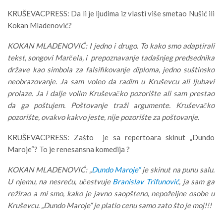
KRUŠEVACPRESS: Da li je ljudima iz vlasti više smetao Nušić ili
Kokan Mladenović?
KOKAN MLADENOVIĆ: I jedno i drugo. To kako smo adaptirali
tekst, songovi Marčela, i prepoznavanje tadašnjeg predsednika
države kao simbola za falsifikovanje diploma, jedno suštinsko
neobrazovanje. Ja sam voleo da radim u Kruševcu ali ljubavi
prolaze. Ja i dalje volim Kruševačko pozorište ali sam prestao
da ga poštujem. Poštovanje traži argumente. Kruševačko
pozorište, ovakvo kakvo jeste, nije pozorište za poštovanje.
KRUŠEVACPRESS: Zašto je sa repertoara skinut „Dundo
Maroje“? To je renesansna komedija ?
KOKAN MLADENOVIĆ: „
Dundo Maroje“
je skinut na punu salu.
U njemu, na nesreću, učestvuje
Branislav Trifunović
, ja sam ga
režirao a mi smo, kako je javno saopšteno, nepoželjne osobe u
Kruševcu. „Dundo Maroje“ je platio cenu samo zato što je moj!!!