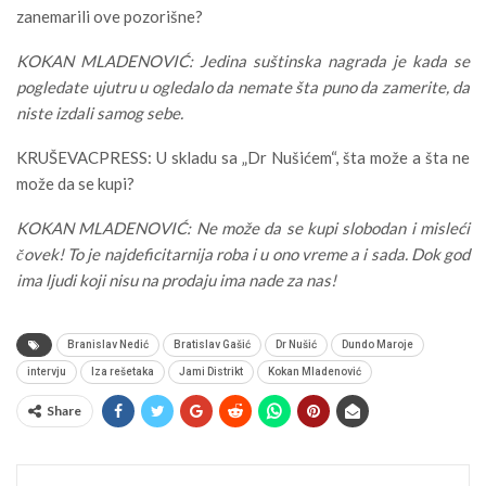
zanemarili ove pozorišne?
KOKAN MLADENOVIĆ: Jedina suštinska nagrada je kada se
pogledate ujutru u ogledalo da nemate šta puno da zamerite, da
niste izdali samog sebe.
KRUŠEVACPRESS: U skladu sa „Dr Nušićem“, šta može a šta ne
može da se kupi?
KOKAN MLADENOVIĆ: Ne može da se kupi slobodan i misleći
čovek! To je najdeficitarnija roba i u ono vreme a i sada. Dok god
ima ljudi koji nisu na prodaju ima nade za nas!
Branislav Nedić
Bratislav Gašić
Dr Nušić
Dundo Maroje
intervju
Iza rešetaka
Jami Distrikt
Kokan Mladenović
Share