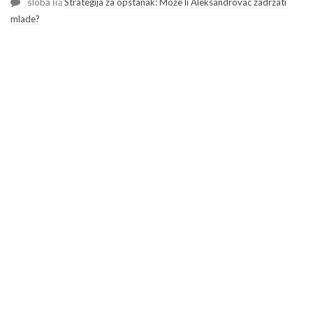
sloba
на
Strategija za opstanak: Može li Aleksandrovac zadržati
mlade?