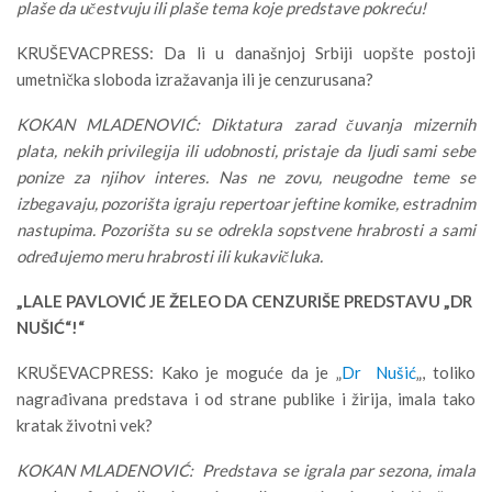
plaše da učestvuju ili plaše tema koje predstave pokreću!
KRUŠEVACPRESS: Da li u današnjoj Srbiji uopšte postoji
umetnička sloboda izražavanja ili je cenzurusana?
KOKAN MLADENOVIĆ: Diktatura zarad čuvanja mizernih
plata, nekih privilegija ili udobnosti, pristaje da ljudi sami sebe
ponize za njihov interes. Nas ne zovu, neugodne teme se
izbegavaju, pozorišta igraju repertoar jeftine komike, estradnim
nastupima. Pozorišta su se odrekla sopstvene hrabrosti a sami
određujemo meru hrabrosti ili kukavičluka.
„LALE PAVLOVIĆ JE ŽELEO DA CENZURIŠE PREDSTAVU „DR
NUŠIĆ“!“
KRUŠEVACPRESS: Kako je moguće da je „
Dr Nušić
„, toliko
nagrađivana predstava i od strane publike i žirija, imala tako
kratak životni vek?
KOKAN MLADENOVIĆ: Predstava se igrala par sezona, imala