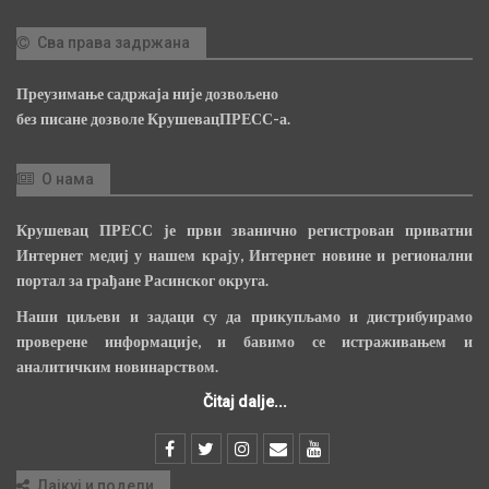
Сва права задржана
Преузимање садржаја није дозвољено
без писане дозволе КрушевацПРЕСС-а.
О нама
Крушевац ПРЕСС је први званично регистрован приватни
Интернет медиј у нашем крају, Интернет новине и регионални
портал за грађане Расинског округа.
Наши циљеви и задаци су да прикупљамо и дистрибуирамо
проверене информације, и бавимо се истраживањем и
аналитичким новинарством.
Čitaj dalje...
Лајкуј и подели