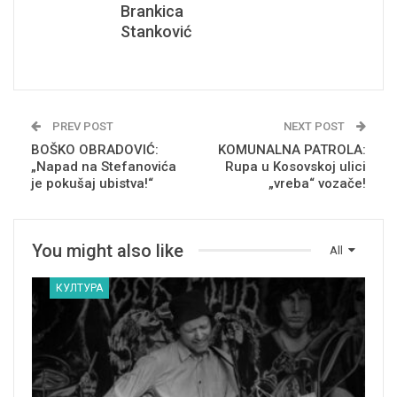
Brankica
Stanković
PREV POST
NEXT POST
BOŠKO OBRADOVIĆ:
KOMUNALNA PATROLA:
„Napad na Stefanovića
Rupa u Kosovskoj ulici
je pokušaj ubistva!“
„vreba“ vozače!
You might also like
All
КУЛТУРА