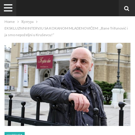
Home
Култура
EKSKLUZIVNI INTERVJU SA KOKANOM MLADENOVIĆEM: „Bane Trifunović i
ja smo nepoželjni u Kruševcu!“