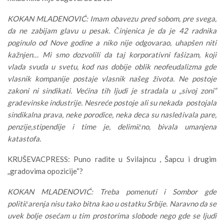
KOKAN MLADENOVIĆ: Imam obavezu pred sobom, pre svega,
da ne zabijam glavu u pesak. Činjenica je da je 42 radnika
poginulo od Nove godine a niko nije odgovarao, uhapšen niti
kažnjen… Mi smo dozvolili da taj korporativni fašizam, koji
vlada svuda u svetu, kod nas dobije oblik neofeudalizma gde
vlasnik kompanije postaje vlasnik našeg života. Ne postoje
zakoni ni sindikati. Većina tih ljudi je stradala u „sivoj zoni“
građevinske industrije. Nesreće postoje ali su nekada postojala
sindikalna prava, neke porodice, neka deca su nasleđivala pare,
penzije,stipendije i time je, delimično, bivala umanjena
katastofa.
KRUŠEVACPRESS: Puno radite u Svilajncu , Šapcu i drugim
„gradovima opozicije“?
KOKAN MLADENOVIĆ: Treba pomenuti i Sombor gde
političarenja nisu tako bitna kao u ostatku Srbije. Naravno da se
uvek bolje osećam u tim prostorima slobode nego gde se ljudi