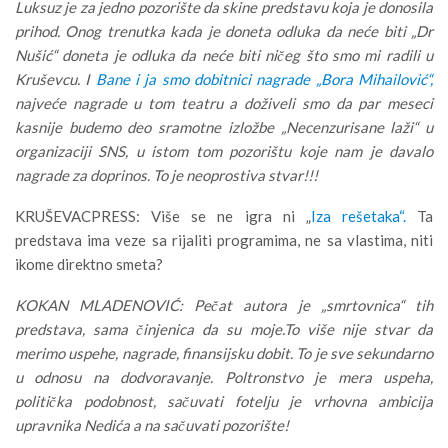
Luksuz je za jedno pozorište da skine predstavu koja je donosila
prihod. Onog trenutka kada je doneta odluka da neće biti „Dr
Nušić“ doneta je odluka da neće biti ničeg što smo mi radili u
Kruševcu. I
Bane i ja smo dobitnici nagrade „Bora Mihailović“,
najveće nagrade u tom teatru a doživeli smo da par meseci
kasnije budemo deo sramotne izložbe „Necenzurisane laži“ u
organizaciji SNS, u istom tom pozorištu koje nam je davalo
nagrade za doprinos. To je neoprostiva stvar!!!
KRUŠEVACPRESS: Više se ne igra ni „
Iza rešetaka“.
Ta
predstava ima veze sa rijaliti programima, ne sa vlastima, niti
ikome direktno smeta?
KOKAN MLADENOVIĆ: Pečat autora je „smrtovnica“ tih
predstava, sama činjenica da su moje.To više nije stvar da
merimo uspehe, nagrade, finansijsku dobit. To je sve sekundarno
u odnosu na dodvoravanje. Poltronstvo je mera uspeha,
politička podobnost, sačuvati fotelju je vrhovna ambicija
upravnika Nedića a na sačuvati pozorište!