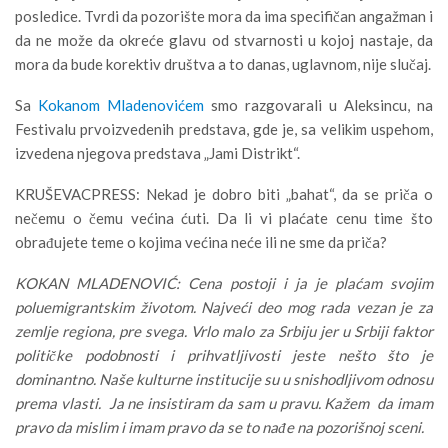
posledice. Tvrdi da pozorište mora da ima specifičan angažman i
da ne može da okreće glavu od stvarnosti u kojoj nastaje, da
mora da bude korektiv društva a to danas, uglavnom, nije slučaj.
Sa
Kokanom Mladenovićem
smo razgovarali u Aleksincu, na
Festivalu prvoizvedenih predstava, gde je, sa velikim uspehom,
izvedena njegova predstava „Jami Distrikt“.
KRUŠEVACPRESS: Nekad je dobro biti „bahat“, da se priča o
nečemu o čemu većina ćuti. Da li vi plaćate cenu time što
obrađujete teme o kojima većina neće ili ne sme da priča?
KOKAN MLADENOVIĆ: Cena postoji i ja je plaćam svojim
poluemigrantskim životom. Najveći deo mog rada vezan je za
zemlje regiona, pre svega. Vrlo malo za Srbiju jer u Srbiji faktor
političke podobnosti i prihvatljivosti jeste nešto što je
dominantno. Naše kulturne institucije su u snishodljivom odnosu
prema vlasti. Ja ne insistiram da sam u pravu. Kažem da imam
pravo da mislim i imam pravo da se to nađe na pozorišnoj sceni.