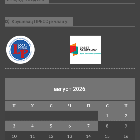
Крушевац ПРЕСС је члан у:
август 2026.
П
У
С
Ч
П
С
Н
1
2
3
4
5
6
7
8
9
10
11
12
13
14
15
16