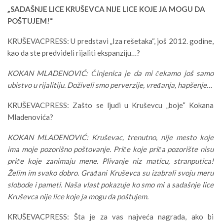
„SADAŠNJE LICE KRUŠEVCA NIJE LICE KOJE JA MOGU DA
POŠTUJEM!“
KRUŠEVACPRESS: U predstavi „Iza rešetaka“, još 2012. godine,
kao da ste predvideli rijaliti ekspanziju…?
KOKAN MLADENOVIĆ: Činjenica je da mi čekamo još samo
ubistvo u rijalitiju. Doživeli smo perverzije, vređanja, hapšenje…
KRUŠEVACPRESS: Zašto se ljudi u Kruševcu „boje“ Kokana
Mladenovića?
KOKAN MLADENOVIĆ: Kruševac, trenutno, nije mesto koje
ima moje pozorišno poštovanje. Priče koje priča pozorište nisu
priče koje zanimaju mene. Plivanje niz maticu, stranputica!
Želim im svako dobro. Građani Kruševca su izabrali svoju meru
slobode i pameti. Naša vlast pokazuje ko smo mi a sadašnje lice
Kruševca nije lice koje ja mogu da poštujem.
KRUŠEVACPRESS: Šta je za vas najveća nagrada, ako bi