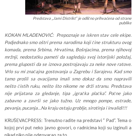
Predstava „Jami Distrikt“ je odlično prihvaćena od strane
publike
KOKAN MLADENOVIĆ: Prepoznaje se iskren stav cele ekipe.
Podjednako smo oštri prema narodima koji čine strukturu ovog
komada, prema Srbima, Hrvatima, Bošnjacima, prema njihovoj
mržnji, nedostatku pameti da sagledaju svoj istorijski položaj,
prema gluposti da se iznova postrojavaju za neke nove ratove.
Vrlo su mi značajna gostovanja u Zagrebu i Sarajevu. Kad smo
tamo prošli sa ovacijama imali smo dokaz da smo napravili
nešto čistih ruku, nešto što nikome ne drži stranu. Predstava
nije prijatana za gledanje, tipa „igračka plačka“. Počne jako
zabavno a završi se jako tužno. Uz mnogo pompe, estrade,
pevanja, pucanja…Na kraju ostaju groblje, sirotinja i invalidi!!!
KRUŠEVACPRESS: Trenutno radite na predstavi “ Pad“. Tema o
kojoj prvi put neko javno govori, o radnicima koji su izginuli a
nikad niko nije odgovarao za to.