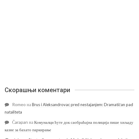
Скорашњи коментари
Romeo
на
Brus i Aleksandrovac pred nestajanjem: Dramatičan pad
nataliteta
Čarapan
на
Комуналци ћуте док саобраћајна полиција пише хиљаду
казне за бахато паркирање