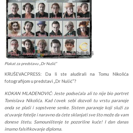
Plakat za predstavu „Dr Nušić“
KRUŠEVACPRESS: Da li ste aludirali na Tomu Nikolića
fotografijom u predstavi „Dr Nušić“?
KOKAN MLADENOVIĆ: Jeste podsećala ali to nije bio portret
Tomislava Nikolića. Kad čovek sebi dozvoli tu vrstu paranoje
onda se plaši i sopstvene senke. Sistem paranoje koji služi za
očuvanje fotelje i naravno da ćete sklanjati sve što može da vam
donese štetu. Samouništenje te pozorišne kuće! I dan danas
imamo falsifikovanje diploma.