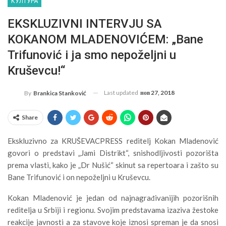
КУЛТУРА
EKSKLUZIVNI INTERVJU SA
KOKANOM MLADENOVIĆEM: „Bane
Trifunović i ja smo nepoželjni u
Kruševcu!“
Last updated
нов 27, 2018
By
Brankica Stanković
Share
Ekskluzivno za KRUŠEVACPRESS reditelj Kokan Mladenović
govori o predstavi „Jami Distrikt“, snishodljivosti pozorišta
prema vlasti, kako je „Dr Nušić“ skinut sa repertoara i zašto su
Bane Trifunović i on nepoželjni u Kruševcu.
Kokan Mladenović je jedan od najnagrađivanijih pozorišnih
reditelja u Srbiji i regionu. Svojim predstavama izaziva žestoke
reakcije javnosti a za stavove koje iznosi spreman je da snosi