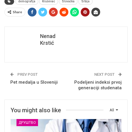
demografija
Kruševac
Slovačka
Srbija
Share
Nenad
Krstić
PREV POST
NEXT POST
Pet medalja u Sloveniji
Podeljeni indeksi prvoj
generaciji studenata
You might also like
All
ДРУШТВО