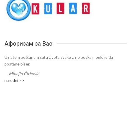
Афоризам за Вас
U našem peščanom satu života svako zrno peska moglo je da
postane biser.
—
Mihajlo Ćirković
naredni >>