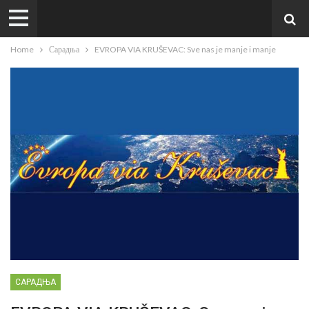
Home
Сарадња
EVROPA VIA KRUŠEVAC: Sve nas je manje i manje
САРАДЊА