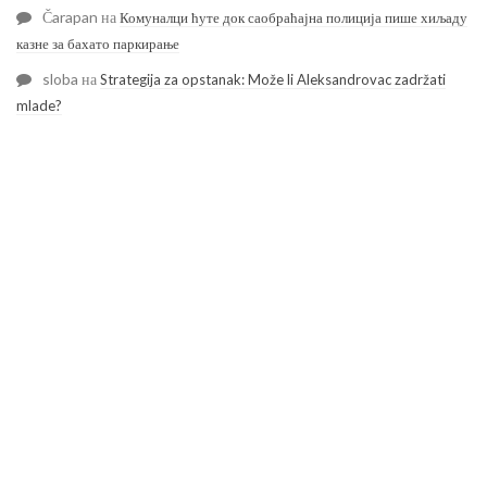
Čarapan
на
Комуналци ћуте док саобраћајна полиција пише хиљаду
казне за бахато паркирање
sloba
на
Strategija za opstanak: Može li Aleksandrovac zadržati
mlade?