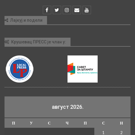
Лајкуј и подели
Крушевац ПРЕСС је члан у:
август 2026.
П
У
С
Ч
П
С
Н
1
2