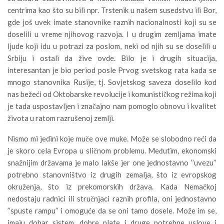
centrima kao što su bili npr. Trstenik u našem susedstvu ili Bor,
gde još uvek imate stanovnike raznih nacionalnosti koji su se
doselili u vreme njihovog razvoja. I u drugim zemljama imate
ljude koji idu u potrazi za poslom, neki od njih su se doselili u
Srbiju i ostali da žive ovde. Bilo je i drugih situacija,
interesantan je bio period posle Prvog svetskog rata kada se
mnogo stanovnika Rusije, tj. Sovjetskog saveza doselilo kod
nas bežeći od Oktobarske revolucije i komunističkog režima koji
je tada uspostavljen i značajno nam pomoglo obnovu i kvalitet
života u ratom razrušenoj zemlji.
Nismo mi jedini koje muče ove muke. Može se slobodno reći da
je skoro cela Evropa u sličnom problemu. Međutim, ekonomski
snažnijim državama je malo lakše jer one jednostavno ’’uvezu’’
potrebno stanovništvo iz drugih zemalja, što iz evropskog
okruženja, što iz prekomorskih država. Kada Nemačkoj
nedostaju radnici ili stručnjaci raznih profila, oni jednostavno
’’spuste rampu’’ i omoguće da se oni tamo dosele. Može im se,
imaju dobar sistem, dobre plate i druge potrebne uslove i