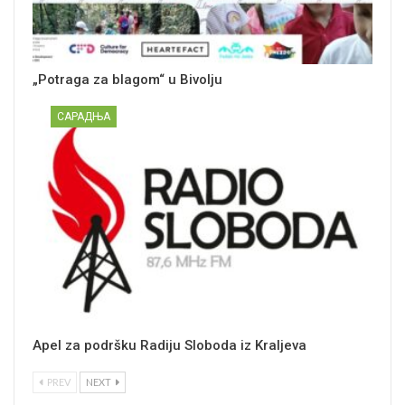
„Potraga za blagom“ u Bivolju
САРАДЊА
Apel za podršku Radiju Sloboda iz Kraljeva
PREV
NEXT