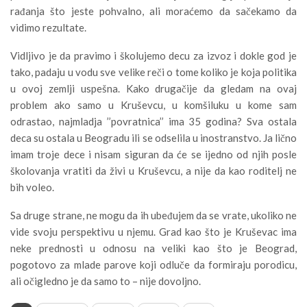
rađanja što jeste pohvalno, ali moraćemo da sačekamo da
vidimo rezultate.
Vidljivo je da pravimo i školujemo decu za izvoz i dokle god je
tako, padaju u vodu sve velike reči o tome koliko je koja politika
u ovoj zemlji uspešna. Kako drugačije da gledam na ovaj
problem ako samo u Kruševcu, u komšiluku u kome sam
odrastao, najmladja ’’povratnica’’ ima 35 godina? Sva ostala
deca su ostala u Beogradu ili se odselila u inostranstvo. Ja lično
imam troje dece i nisam siguran da će se ijedno od njih posle
školovanja vratiti da živi u Kruševcu, a nije da kao roditelj ne
bih voleo.
Sa druge strane, ne mogu da ih ubeđujem da se vrate, ukoliko ne
vide svoju perspektivu u njemu. Grad kao što je Kruševac ima
neke prednosti u odnosu na veliki kao što je Beograd,
pogotovo za mlade parove koji odluče da formiraju porodicu,
ali očigledno je da samo to – nije dovoljno.