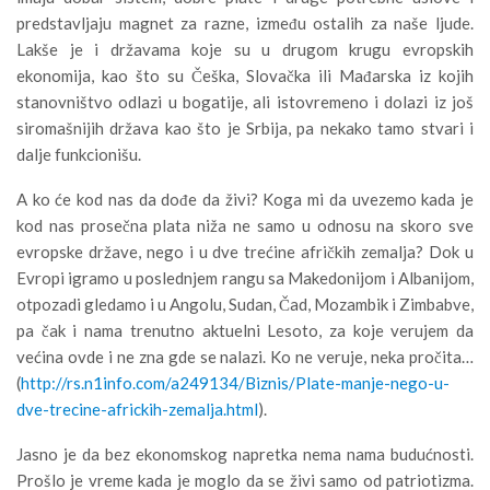
predstavljaju magnet za razne, između ostalih za naše ljude.
Lakše je i državama koje su u drugom krugu evropskih
ekonomija, kao što su Češka, Slovačka ili Mađarska iz kojih
stanovništvo odlazi u bogatije, ali istovremeno i dolazi iz još
siromašnijih država kao što je Srbija, pa nekako tamo stvari i
dalje funkcionišu.
A ko će kod nas da dođe da živi? Koga mi da uvezemo kada je
kod nas prosečna plata niža ne samo u odnosu na skoro sve
evropske države, nego i u dve trećine afričkih zemalja? Dok u
Evropi igramo u poslednjem rangu sa Makedonijom i Albanijom,
otpozadi gledamo i u Angolu, Sudan, Čad, Mozambik i Zimbabve,
pa čak i nama trenutno aktuelni Lesoto, za koje verujem da
većina ovde i ne zna gde se nalazi. Ko ne veruje, neka pročita…
(
http://rs.n1info.com/a249134/Biznis/Plate-manje-nego-u-
dve-trecine-africkih-zemalja.html
).
Jasno je da bez ekonomskog napretka nema nama budućnosti.
Prošlo je vreme kada je moglo da se živi samo od patriotizma.