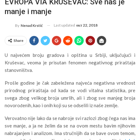
EVROPA VIA KRUŠEVAC: Sve nas je
manje i manje
Last updated
окт 22, 2018
By
Nenad Krstić
Share
U najvećem broju gradova i opština u Srbiji, uključujući i
Kruševac, veoma je prisutan fenomen negativnog priraštaja
stanovništva.
Prošle godine je čak zabeležena najveća negativna vrednost
prirodnog priraštaja od kada se vodi vitalna statistika, pre
svega zbog velikog broja umrlih, ali i zbog sve manjeg broja
novorođenih, kao i onih koji su se odselili iz naše zemlje.
Verovatno nije lako da se nabroje svi razlozi zbog čega nas ima
sve manje, a ja ne želim da se na ovom mestu bavim njihovim
nabrajanjem i analizom. Ima stručnijih da se bave ovom temom,