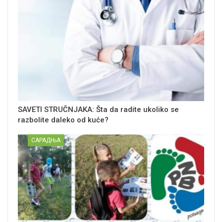
SAVETI STRUČNJAKA: Šta da radite ukoliko se
razbolite daleko od kuće?
САРАДЊА