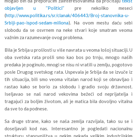
mogao bih da preporučim zainteresovanima da pročitaju
tekst
objavljen u ’’Politici’’
pre nekoliko meseci
(
http://www.politika.rs/sr/clanak/406443/Broj-stanovnika-u-
Srbiji-pao-ispod-sedam-miliona
). Na ovom mestu daću sebi
slobodu da se osvrnem na neke stvari koje smatram veoma
važnim za razumevanje ovog problema.
Bila je Srbija u prošlosti u više navrata u veoma lošoj situaciji. U
oba svetska rata prošli smo kao bos po trnju, mnogo naših
predaka je poginulo, mnogi se nisu ni vratili u zemlju, pogotovo
posle Drugog svetskog rata. Uspevala je Srbija da se izvuče iz
tih situacija, bili smo veoma vitalan narod koji se obnavljao i
rastao kako se borio za slobodu i gradio svoju državnost.
Iseljavao se naš narod vekovima bežeći od neprijatelja i
tragajući za boljim životom, ali je matica bila dovoljno vitalna
da sve to da podnese.
Sa druge strane, kako se naša zemlja razvijala, tako su se i
doseljavali kod nas. Interesantno je pogledati nacionalnu
strukturu stanovništva u nekim nekada velikim industrijskim