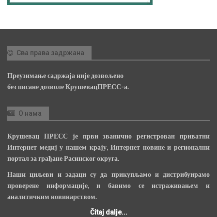
Сва права задржана
Преузимање садржаја није дозвољено
без писане дозволе КрушевацПРЕСС-а.
О нама
Крушевац ПРЕСС је први званично регистрован приватни
Интернет медиј у нашем крају, Интернет новине и регионални
портал за грађане Расинског округа.
Наши циљеви и задаци су да прикупљамо и дистрибуирамо
проверене информације, и бавимо се истраживањем и
аналитичким новинарством.
Čitaj dalje...