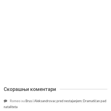
Скорашњи коментари
Romeo
на
Brus i Aleksandrovac pred nestajanjem: Dramatičan pad
nataliteta