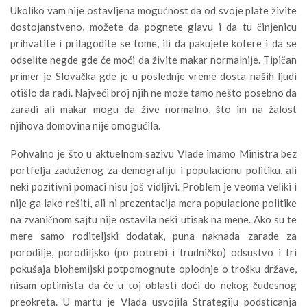
Ukoliko vam nije ostavljena mogućnost da od svoje plate živite
dostojanstveno, možete da pognete glavu i da tu činjenicu
prihvatite i prilagodite se tome, ili da pakujete kofere i da se
odselite negde gde će moći da živite makar normalnije. Tipičan
primer je Slovačka gde je u poslednje vreme dosta naših ljudi
otišlo da radi. Najveći broj njih ne može tamo nešto posebno da
zaradi ali makar mogu da žive normalno, što im na žalost
njihova domovina nije omogućila.
Pohvalno je što u aktuelnom sazivu Vlade imamo Ministra bez
portfelja zaduženog za demografiju i populacionu politiku, ali
neki pozitivni pomaci nisu još vidljivi. Problem je veoma veliki i
nije ga lako rešiti, ali ni prezentacija mera populacione politike
na zvaničnom sajtu nije ostavila neki utisak na mene. Ako su te
mere samo roditeljski dodatak, puna naknada zarade za
porodilje, porodiljsko (po potrebi i trudničko) odsustvo i tri
pokušaja biohemijski potpomognute oplodnje o trošku države,
nisam optimista da će u toj oblasti doći do nekog čudesnog
preokreta. U martu je Vlada usvojila Strategiju podsticanja