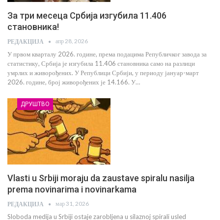
За три месеца Србија изгубила 11.406
становника!
апр 28, 2026
РЕДАКЦИЈА
У првом кварталу 2026. године, према подацима Републичког завода за
статистику, Србија је изгубила 11.406 становника само на разлици
умрлих и живорођених. У Републици Србији, у периоду јануар-март
2026. године, број живорођених је 14.166. У…
ДРУШТВО
Vlasti u Srbiji moraju da zaustave spiralu nasilja
prema novinarima i novinarkama
мар 31, 2026
РЕДАКЦИЈА
Sloboda medija u Srbiji ostaje zarobljena u silaznoj spirali usled