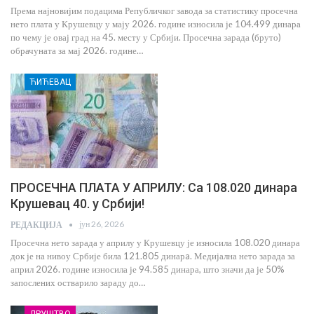
Према најновијим подацима Републичког завода за статистику просечна
нето плата у Крушевцу у мају 2026. године износила је 104.499 динара
по чему је овај град на 45. месту у Србији. Просечна зарада (бруто)
обрачуната за мај 2026. године…
ЋИЋЕВАЦ
ПРОСЕЧНА ПЛАТА У АПРИЛУ: Са 108.020 динара
Крушевац 40. у Србији!
јун 26, 2026
РЕДАКЦИЈА
Просечна нето зарада у априлу у Крушевцу је износила 108.020 динара
док је на нивоу Србије била 121.805 динарa. Медијална нето зарада за
април 2026. године износила је 94.585 динара, што значи да је 50%
запослених остварило зараду до…
ДРУШТВО