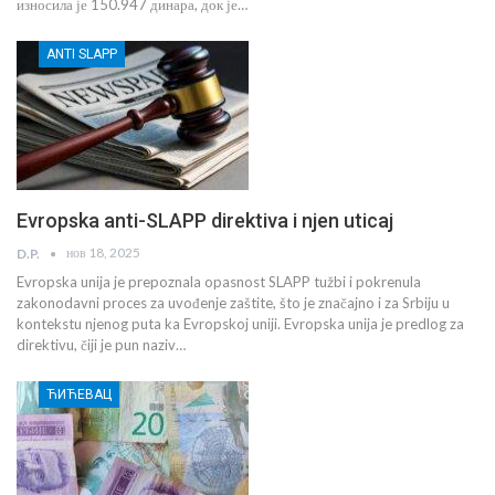
износила је 150.947 динара, док је…
ANTI SLAPP
Evropska anti-SLAPP direktiva i njen uticaj
нов 18, 2025
D.P.
Evropska unija je prepoznala opasnost SLAPP tužbi i pokrenula
zakonodavni proces za uvođenje zaštite, što je značajno i za Srbiju u
kontekstu njenog puta ka Evropskoj uniji. Evropska unija je predlog za
direktivu, čiji je pun naziv…
ЋИЋЕВАЦ