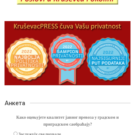
Анкета
Како оцењујете квалитет јавног превоза у градском и
приградском саобраћају?
Заслужују све похвале