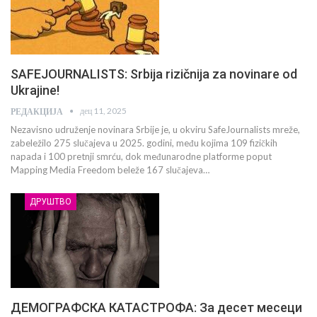
SAFEJOURNALISTS: Srbija rizičnija za novinare od
Ukrajine!
дец 11, 2025
РЕДАКЦИЈА
Nezavisno udruženje novinara Srbije je, u okviru SafeJournalists mreže,
zabeležilo 275 slučajeva u 2025. godini, među kojima 109 fizičkih
napada i 100 pretnji smrću, dok međunarodne platforme poput
Mapping Media Freedom beleže 167 slučajeva…
ДРУШТВО
ДЕМОГРАФСКА КАТАСТРОФА: За десет месеци