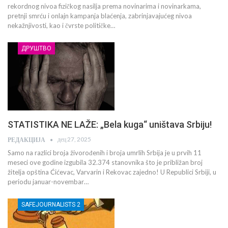
rekordnog nivoa fizičkog nasilja prema novinarima i novinarkama,
pretnji smrću i onlajn kampanja blaćenja, zabrinjavajućeg nivoa
nekažnjivosti, kao i čvrste političke…
ДРУШТВО
STATISTIKA NE LAŽE: „Bela kuga“ uništava Srbiju!
дец 27, 2025
РЕДАКЦИЈА
Samo na razlici broja živorođenih i broja umrlih Srbija je u prvih 11
meseci ove godine izgubila 32.374 stanovnika što je približan broj
žitelja opština Ćićevac, Varvarin i Rekovac zajedno! U Republici Srbiji, u
periodu januar-novembar…
SAFEJOURNALISTS 2