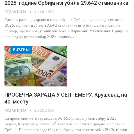
2025. године Србија изгубила 29.642 становника!
нов 26, 2025
РЕДАКЦИЈА
Само на разлици умрлих и живорођених Србија је у првих десет месеци
2025. године изгубила 29.642 становника што је више него што, на
пример, заједно имају општине Брус и Варварин! У Републици Србији, у
периоду јануар-октобар 2025. године,…
ЋИЋЕВАЦ
ПРОСЕЧНА ЗАРАДА У СЕПТЕМБРУ: Крушевац на
40. месту!
нов 25, 2025
РЕДАКЦИЈА
Са просечном нето зарадом од 96.655 динара, у септембру 2025.
године, Крушевац је заузео 40. место на ранг листи градова и општина
Србије! Просечна зарада (бруто) обрачуната за септембар 2025. године