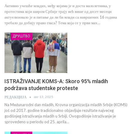
Активно учешће младих, међу којима је и доста малолетника, у
протестима који широм Србије трају већ више од десет месеци
актуелизовало је и питање да ли би млади са навршених 16 година
требало да добију право гласа? Тема која се у први мах…
ДРУШТВО
ISTRAŽIVANJE KOMS-A: Skoro 95% mladih
podržava studentske proteste
авг 13, 2025
РЕДАКЦИЈА
Na Međunarodni dan mladih, Krovna organizacija mladih Srbije (KOMS)
još od 2017. godine tradicionalno objavljuje rezultate najvećeg
godišnjeg istraživanja mladih u Srbiji. Ovogodišnje istraživanje je
sprovedeno u periodu od 25. aprila…