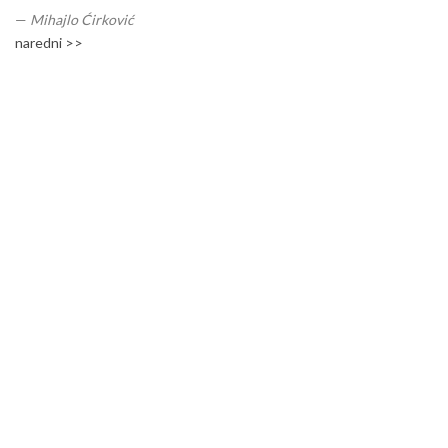
—
Mihajlo Ćirković
naredni >>