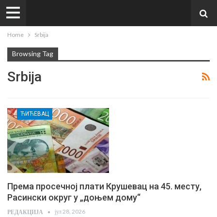
Home
Srbija
Browsing Tag
Srbija
ЋИЋЕВАЦ
Према просечној плати Крушевац на 45. месту,
Расински округ у „доњем дому“
јул 28, 2026
РЕДАКЦИЈА