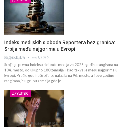
Indeks medijskih sloboda Reportera bez granica:
Srbija među najgorima u Evropi
мај 1, 2026
РЕДАКЦИЈА
Srbija je prema Indeksu slobode medija za 2026. godinu rangirana na
104. mesto, od ukupno 180 zemalja, i kao takva je među najgorima u
Evropi. Prošle godine Srbija se nalazila na 96. mestu, a i ove godine
rangirana je u grupu zemalja gde je…
ДРУШТВО