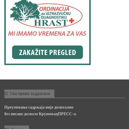
Сва права задржана
Преузимање садржаја није дозвољено
без писане дозволе КрушевацПРЕСС-а.