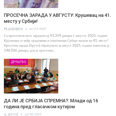
ПРОСЕЧНА ЗАРАДА У АВГУСТУ: Крушевац на 41.
месту у Србији!
окт 24, 2025
РЕДАКЦИЈА
Са просечном нето зарадом од 93.359 динара у августу 2025. године
Крушевац се међу градовима и општинама Србије налази на 41. месту!
Просечна зарада (бруто) обрачуната за август 2025. године износила је
146.026 динара, док је просечна…
ДРУШТВО
ДА ЛИ ЈЕ СРБИЈА СПРЕМНА?: Млади од 16
година пред гласачком кутијом
сеп 18, 2025
G. JEVTIĆ