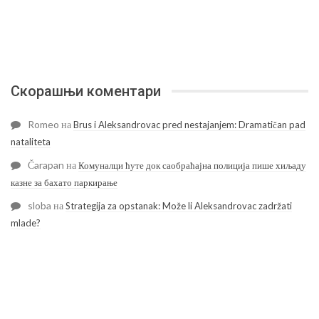
Скорашњи коментари
Romeo
на
Brus i Aleksandrovac pred nestajanjem: Dramatičan pad
nataliteta
Čarapan
на
Комуналци ћуте док саобраћајна полиција пише хиљаду
казне за бахато паркирање
sloba
на
Strategija za opstanak: Može li Aleksandrovac zadržati
mlade?