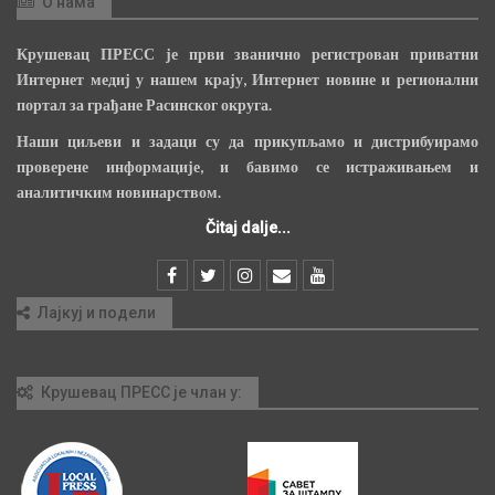
О нама
Крушевац ПРЕСС је први званично регистрован приватни
Интернет медиј у нашем крају, Интернет новине и регионални
портал за грађане Расинског округа.
Наши циљеви и задаци су да прикупљамо и дистрибуирамо
проверене информације, и бавимо се истраживањем и
аналитичким новинарством.
Čitaj dalje...
Лајкуј и подели
Крушевац ПРЕСС је члан у: