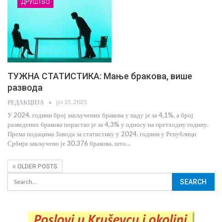
ДРУШТВО
ТУЖНА СТАТИСТИКА: Мање бракова, више
развода
јул 15, 2025
РЕДАКЦИЈА
У 2024. години број закључених бракова у паду је за 4,1%, а број
разведених бракова порастао је за 4,3% у односу на претходну годину.
Према подацима Завода за статистику у 2024. години у Републици
Србији закључено је 30.376 бракова, што…
OLDER POSTS