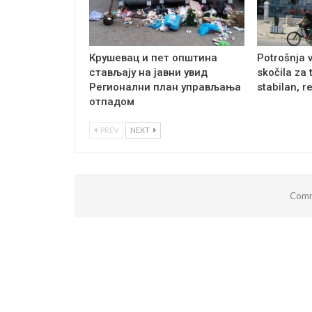
Крушевац и пет општина
Potrošnja 
стављају на јавни увид
skočila za 
Регионални план управљања
stabilan, r
отпадом
PREV
NEXT
Comm