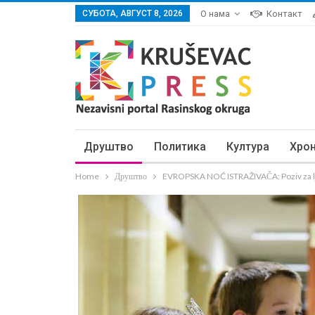
СУБОТА, АВГУСТ 8, 2026
О нама
Контакт
Друштво
Политика
Култура
Хро
Home
Друштво
EVROPSKA NOĆ ISTRAŽIVAČA: Poziv za lju