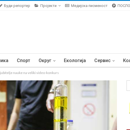
Буди репортер
Пројекти
Медијска писменост
ПОСЛ
ника
Спорт
Округ
Екологија
Сервис
Ко
bitelje nauke na veliki video-konkurs