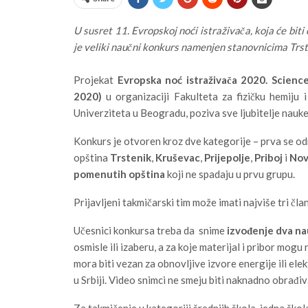
U susret 11. Evropskoj noći istraživača, koja će biti
je veliki naučni konkurs namenjen stanovnicima Trste
Projekat
Evropska noć istraživača 2020. Scie
2020)
u organizaciji Fakulteta za fizičku hemiju 
Univerziteta u Beogradu, poziva sve ljubitelje nauke
Konkurs je otvoren kroz dve kategorije – prva se odn
opština
Trstenik
,
Kruševac
,
Prijepolje
,
Priboj
i
Nov
pomenutih opština
koji ne spadaju u prvu grupu.
Prijavljeni takmičarski tim može imati najviše tri čla
Učesnici konkursa treba da snime
izvođenje dva na
osmisle ili izaberu, a za koje materijal i pribor mo
mora biti vezan za obnovljive izvore energije ili el
u Srbiji. Video snimci ne smeju biti naknadno obrađiv
Za takmičenje u kategoriji šrednjih škola, jedna škol