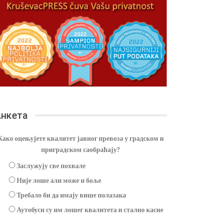
нкета
Како оцењујете квалитет јавног превоза у градском и
приградском саобраћају?
Заслужују све похвале
Није лоше али може и боље
Требало би да имају више полазака
Аутобуси су им лошег квалитета и стално касне