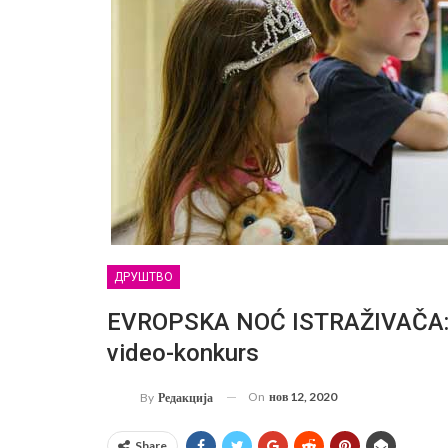
ДРУШТВО
EVROPSKA NOĆ ISTRAŽIVAČA: Poz
video-konkurs
On
нов 12, 2020
By
Редакција
Share