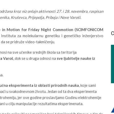
 održana kroz niz onlajn aktivnosti 27. i 28. novembra, raspisan
nika, Kruševca, Prijepolja, Priboja i Nove Varoši.
nce in Motion for Friday Night Commotion (SCIMFONICOM
С
i Instituta za molekularnu genetiku i genetičko inženjerstvo
 da se pridruže video-takmičenju.
osi na sve učenike srednjih škola sa teritorija
a Varoš
, dok se u druga odnosi na
sve ljubitelje nauke iz
na.
učna eksperimenta iz oblasti prirodnih nauka
, koje sami
gu naći u svakodnevnom životu. Jedan od ta dva eksperimenta
ektrohemiju, jer ove godine proslavljamo Godinu elektrohemije
ani u cilju manipulacije rezultatima eksperimenata.
a može prijaviti neograničen broj takmičarskih timova, s tim da