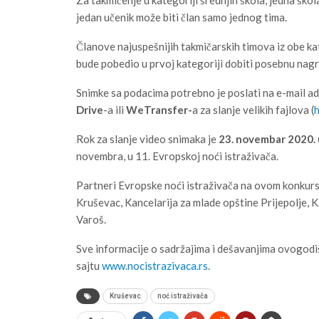
jedan učenik može biti član samo jednog tima.
Članove najuspešnijih takmičarskih timova iz obe kate
bude pobedio u prvoj kategoriji dobiti posebnu nag
Snimke sa podacima potrebno je poslati na e-mail a
Drive
-a ili
WeTransfer-
a za slanje velikih fajlova (
h
Rok za slanje video snimaka je
23. novembar 2020. 
novembra, u 11. Evropskoj noći istraživača.
Partneri Evropske noći istraživača na ovom konkursu
Kruševac, Kancelarija za mlade opštine Prijepolje, 
Varoš.
Sve informacije o sadržajima i dešavanjima ovogodi
sajtu
www.nocistrazivaca.rs
.
Kruševac
noć istraživača