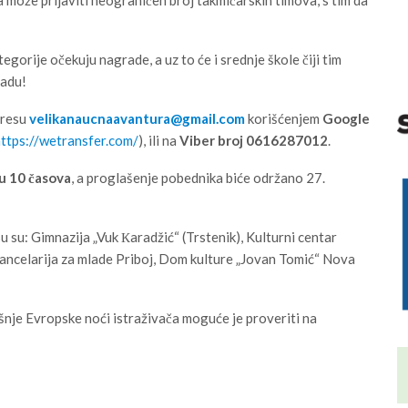
gorije očekuju nagrade, a uz to će i srednje škole čiji tim
radu!
dresu
velikanaucnaavantura@gmail.com
korišćenjem
Google
ttps://wetransfer.com/
), ili na
Viber broj 0616287012
.
u 10 časova
, a proglašenje pobednika biće održano 27.
 su: Gimnazija „Vuk Кaradžić“ (Trstenik), Kulturni centar
Kancelarija za mlade Priboj, Dom kulture „Jovan Tomić“ Nova
šnje Evropske noći istraživača moguće je proveriti na