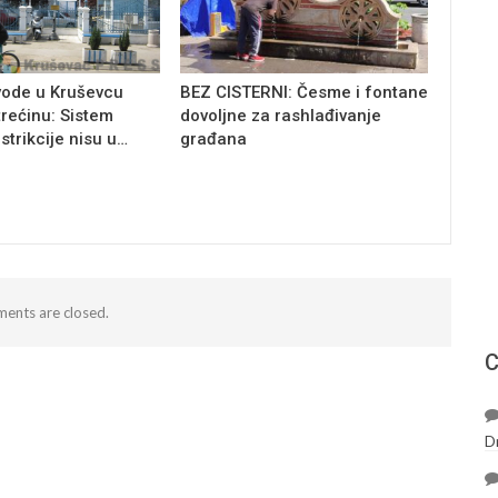
vode u Kruševcu
BEZ CISTERNI: Česme i fontane
trećinu: Sistem
dovoljne za rashlađivanje
estrikcije nisu u…
građana
ents are closed.
С
D