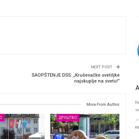
NEXT POST
SAOPŠTENJE DSS: „Kruševačke svetiljke
najskuplje na svetu!“
А
N
More From Author
s
О
ДРУШТВО
n