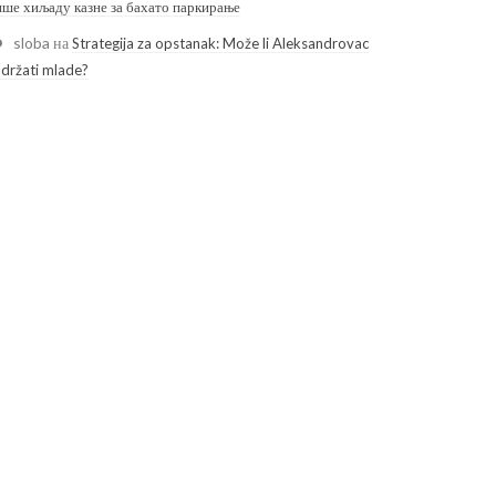
ише хиљаду казне за бахато паркирање
sloba
на
Strategija za opstanak: Može li Aleksandrovac
adržati mlade?