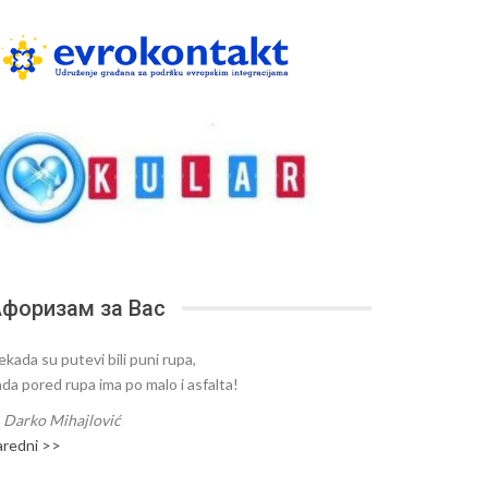
форизам за Вас
ekada su putevi bili puni rupa,
ada pored rupa ima po malo i asfalta!
—
Darko Mihajlović
aredni >>