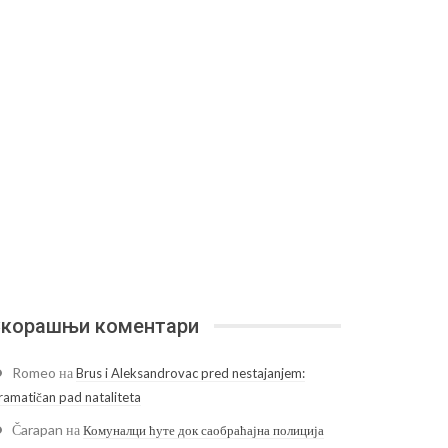
корашњи коментари
Romeo
на
Brus i Aleksandrovac pred nestajanjem:
ramatičan pad nataliteta
Čarapan
на
Комуналци ћуте док саобраћајна полиција