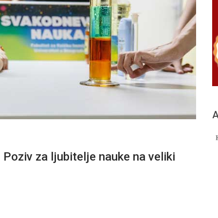
А
iv za ljubitelje nauke na veliki