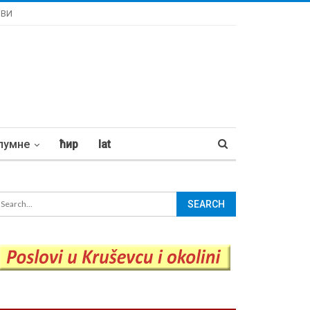
ОВИ
лумне
ћир
lat