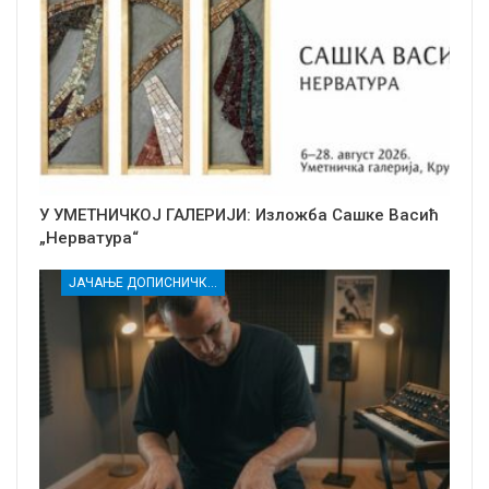
У УМЕТНИЧКОЈ ГАЛЕРИЈИ: Изложба Сашке Васић
„Нерватура“
ЈАЧАЊЕ ДОПИСНИЧКЕ МРЕЖЕ НЕЗАВИСНИХ МЕДИЈА У РАСИНСКОМ ОКРУГУ