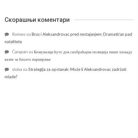
Скорашњи коментари
Romeo
на
Brus i Aleksandrovac pred nestajanjem: Dramatičan pad
nataliteta
Čarapan
на
Комуналци ћуте док саобраћајна полиција пише хиљаду
казне за бахато паркирање
sloba
на
Strategija za opstanak: Može li Aleksandrovac zadržati
mlade?