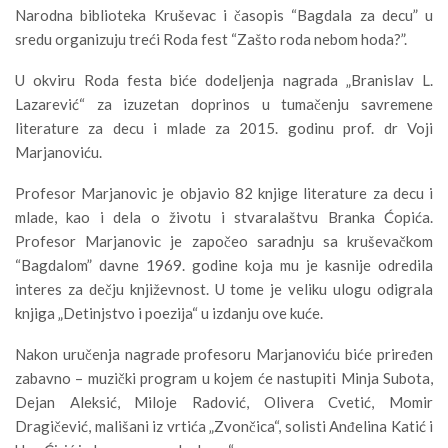
Narodna biblioteka Kruševac i časopis “Bagdala za decu” u
sredu organizuju treći Roda fest “Zašto roda nebom hoda?”.
U okviru Roda festa biće dodeljenja nagrada „Branislav L.
Lazarević“ za izuzetan doprinos u tumačenju savremene
literature za decu i mlade za 2015. godinu prof. dr Voji
Marjanoviću.
Profesor Marjanovic je objavio 82 knjige literature za decu i
mlade, kao i dela o životu i stvaralaštvu Branka Ćopića.
Profesor Marjanovic je započeo saradnju sa kruševačkom
“Bagdalom” davne 1969. godine koja mu je kasnije odredila
interes za dečju književnost. U tome je veliku ulogu odigrala
knjiga „Detinjstvo i poezija“ u izdanju ove kuće.
Nakon uručenja nagrade profesoru Marjanoviću biće priređen
zabavno – muzički program u kojem će nastupiti Minja Subota,
Dejan Aleksić, Miloje Radović, Olivera Cvetić, Momir
Dragičević, mališani iz vrtića „Zvončica“, solisti Anđelina Katić i