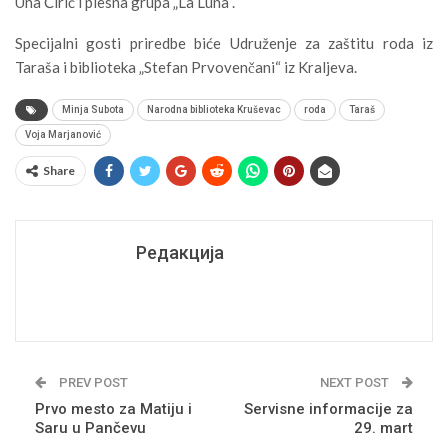
Una Ćirić i plesna grupa „La Luna“.
Specijalni gosti priredbe biće Udruženje za zaštitu roda iz
Taraša i biblioteka „Stefan Prvovenčani“ iz Kraljeva.
Minja Subota
Narodna biblioteka Kruševac
roda
Taraš
Voja Marjanović
Share
Редакција
PREV POST
NEXT POST
Prvo mesto za Matiju i
Servisne informacije za
Saru u Pančevu
29. mart