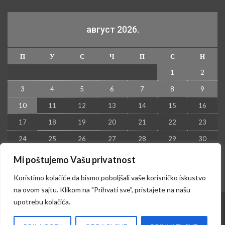
август 2026.
П
У
С
Ч
П
С
Н
1
2
3
4
5
6
7
8
9
10
11
12
13
14
15
16
17
18
19
20
21
22
23
24
25
26
27
28
29
30
31
Mi poštujemo Vašu privatnost
« јул
Koristimo kolačiće da bismo poboljšali vaše korisničko iskustvo
na ovom sajtu. Klikom na "Prihvati sve", pristajete na našu
upotrebu kolačića.
© 2026 - Kruševac PRESS. Sva prava zadržana.