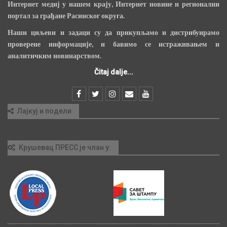
Интернет медиј у нашем крају, Интернет новине и регионални
портал за грађане Расинског округа.
Наши циљеви и задаци су да прикупљамо и дистрибуирамо
проверене информације, и бавимо се истраживањем и
аналитичким новинарством.
Čitaj dalje...
Лајкуј и подели
Крушевац ПРЕСС је члан у: