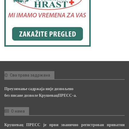
Сва права задржана
Преузимање садржаја није дозвољено
без писане дозволе КрушевацПРЕСС-а.
О нама
Крушевац ПРЕСС је први званично регистрован приватни