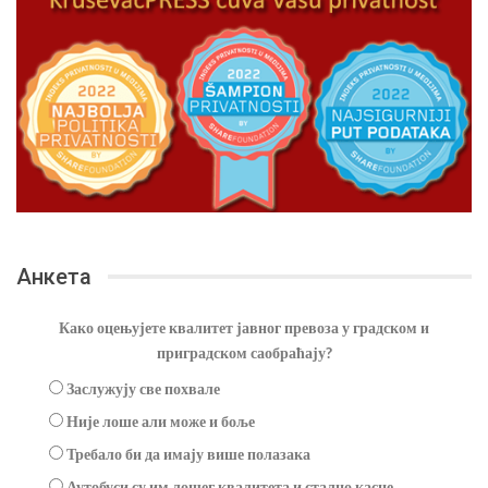
Анкета
Како оцењујете квалитет јавног превоза у градском и
приградском саобраћају?
Заслужују све похвале
Није лоше али може и боље
Требало би да имају више полазака
Аутобуси су им лошег квалитета и стално касне