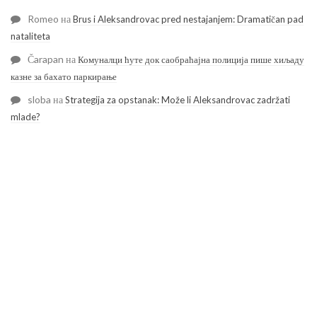
Romeo
на
Brus i Aleksandrovac pred nestajanjem: Dramatičan pad
nataliteta
Čarapan
на
Комуналци ћуте док саобраћајна полиција пише хиљаду
казне за бахато паркирање
sloba
на
Strategija za opstanak: Može li Aleksandrovac zadržati
mlade?