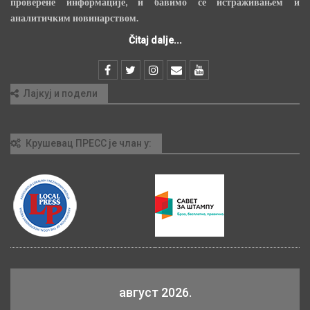
проверене информације, и бавимо се истраживањем и
аналитичким новинарством.
Čitaj dalje...
Лајкуј и подели
Крушевац ПРЕСС је члан у:
август 2026.