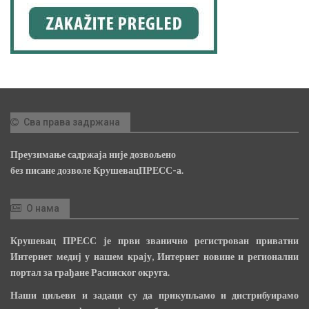
Сва права задржана
Преузимање садржаја није дозвољено
без писане дозволе КрушевацПРЕСС-а.
О нама
Крушевац ПРЕСС је први званично регистрован приватни
Интернет медиј у нашем крају, Интернет новине и регионални
портал за грађане Расинског округа.
Наши циљеви и задаци су да прикупљамо и дистрибуирамо