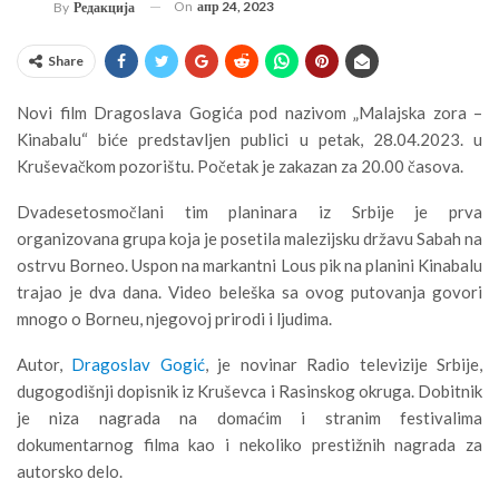
On
апр 24, 2023
By
Редакција
Share
Novi film Dragoslava Gogića pod nazivom „Malajska zora –
Kinabalu“ biće predstavljen publici u petak, 28.04.2023. u
Kruševačkom pozorištu. Početak je zakazan za 20.00 časova.
Dvadesetosmočlani tim planinara iz Srbije je prva
organizovana grupa koja je posetila malezijsku državu Sabah na
ostrvu Borneo. Uspon na markantni Lous pik na planini Kinabalu
trajao je dva dana. Video beleška sa ovog putovanja govori
mnogo o Borneu, njegovoj prirodi i ljudima.
Autor,
Dragoslav Gogić
, je novinar Radio televizije Srbije,
dugogodišnji dopisnik iz Kruševca i Rasinskog okruga. Dobitnik
je niza nagrada na domaćim i stranim festivalima
dokumentarnog filma kao i nekoliko prestižnih nagrada za
autorsko delo.