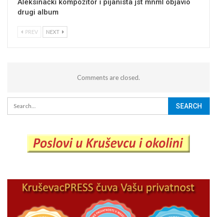
Aleksinački kompozitor i pijanista jst mnml objavio
drugi album
PREV
NEXT
Comments are closed.