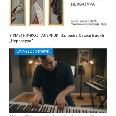
У УМЕТНИЧКОЈ ГАЛЕРИЈИ: Изложба Сашке Васић
„Нерватура“
ЈАЧАЊЕ ДОПИСНИЧКЕ МРЕЖЕ НЕЗАВИСНИХ МЕДИЈА У РАСИНСКОМ ОКРУГУ