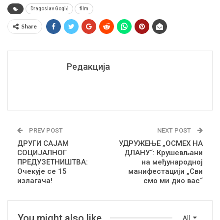
Dragoslav Gogić
film
Share
Редакција
PREV POST
NEXT POST
ДРУГИ САЈАМ
УДРУЖЕЊЕ „ОСМЕХ НА
СОЦИЈАЛНОГ
ДЛАНУ“: Крушевљани
ПРЕДУЗЕТНИШТВА:
на међународној
Очекује се 15
манифестацији „Сви
излагача!
смо ми дио вас“
You might also like
All