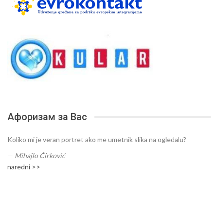
Афоризам за Вас
Koliko mi je veran portret ako me umetnik slika na ogledalu?
—
Mihajlo Ćirković
naredni >>