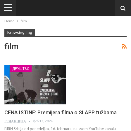
Home
film
Browsing Tag
film
ДРУШТВО
CENA ISTINE: Premijera filma o SLAPP tužbama
феб 17, 2026
РЕДАКЦИЈА
BIRN Srbija od ponedeljka, 16. februara, na svom YouTube kanalu