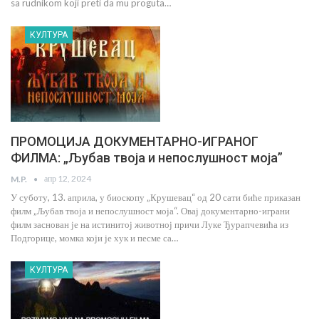
sa rudnikom koji preti da mu proguta…
КУЛТУРА
ПРОМОЦИЈА ДОКУМЕНТАРНО-ИГРАНОГ
ФИЛМА: „Љубав твоја и непослушност моја”
апр 12, 2024
M.P.
У суботу, 13. априла, у биоскопу „Крушевац“ од 20 сати биће приказан
филм „Љубав твоја и непослушност моја“. Овај документарно-играни
филм заснован је на истинитој животној причи Луке Ђурапчевића из
Подгорице, момка који је хук и песме са…
КУЛТУРА