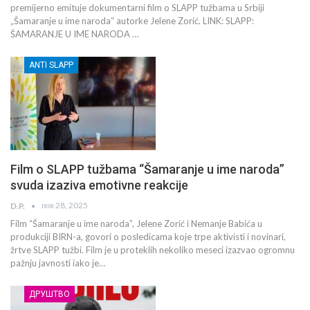
premijerno emituje dokumentarni film o SLAPP tužbama u Srbiji
„Šamaranje u ime naroda“ autorke Jelene Zorić. LINK: SLAPP:
ŠAMARANJE U IME NARODA …
ANTI SLAPP
Film o SLAPP tužbama “Šamaranje u ime naroda”
svuda izaziva emotivne reakcije
нов 28, 2025
D.P.
Film “Šamaranje u ime naroda”, Jelene Zorić i Nemanje Babića u
produkciji BIRN-a, govori o posledicama koje trpe aktivisti i novinari,
žrtve SLAPP tužbi. Film je u proteklih nekoliko meseci izazvao ogromnu
pažnju javnosti iako je…
ДРУШТВО