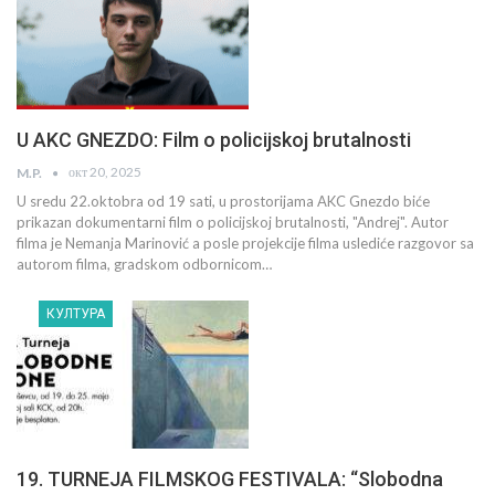
U AKC GNEZDO: Film o policijskoj brutalnosti
окт 20, 2025
M.P.
U sredu 22.oktobra od 19 sati, u prostorijama AKC Gnezdo biće
prikazan dokumentarni film o policijskoj brutalnosti, "Andrej". Autor
filma je Nemanja Marinović a posle projekcije filma uslediće razgovor sa
autorom filma, gradskom odbornicom…
КУЛТУРА
19. TURNEJA FILMSKOG FESTIVALA: “Slobodna