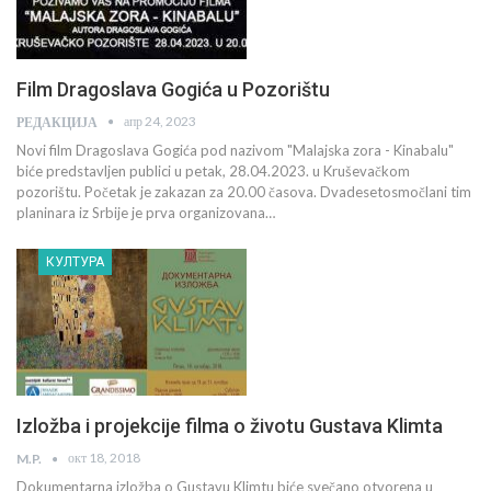
Film Dragoslava Gogića u Pozorištu
апр 24, 2023
РЕДАКЦИЈА
Novi film Dragoslava Gogića pod nazivom "Malajska zora - Kinabalu"
biće predstavljen publici u petak, 28.04.2023. u Kruševačkom
pozorištu. Početak je zakazan za 20.00 časova. Dvadesetosmočlani tim
planinara iz Srbije je prva organizovana…
КУЛТУРА
Izložba i projekcije filma o životu Gustava Klimta
окт 18, 2018
M.P.
Dokumentarna izložba o Gustavu Klimtu biće svečano otvorena u