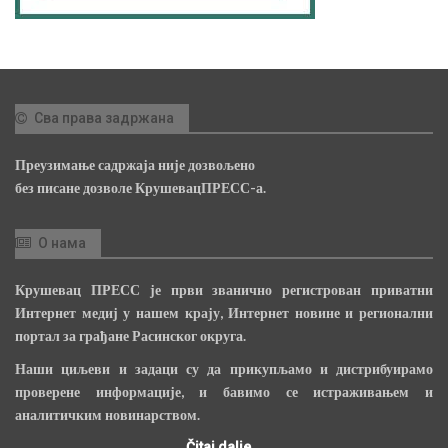
Сва права задржана
Преузимање садржаја није дозвољено
без писане дозволе КрушевацПРЕСС-а.
О нама
Крушевац ПРЕСС је први званично регистрован приватни
Интернет медиј у нашем крају, Интернет новине и регионални
портал за грађане Расинског округа.
Наши циљеви и задаци су да прикупљамо и дистрибуирамо
проверене информације, и бавимо се истраживањем и
аналитичким новинарством.
Čitaj dalje...