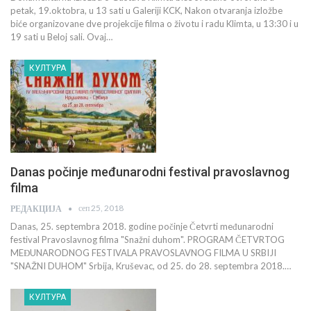
petak, 19.oktobra, u 13 sati u Galeriji KCK, Nakon otvaranja izložbe
biće organizovane dve projekcije filma o životu i radu Klimta, u 13:30 i u
19 sati u Beloj sali. Ovaj…
КУЛТУРА
Danas počinje međunarodni festival pravoslavnog
filma
сеп 25, 2018
РЕДАКЦИЈА
Danas, 25. septembra 2018. godine počinje Četvrti međunarodni
festival Pravoslavnog filma "Snažni duhom". PROGRAM ČETVRTOG
MEĐUNARODNOG FESTIVALA PRAVOSLAVNOG FILMA U SRBIJI
"SNAŽNI DUHOM" Srbija, Kruševac, od 25. do 28. septembra 2018.…
КУЛТУРА