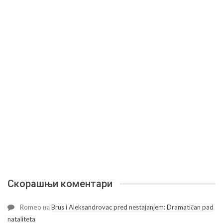
Скорашњи коментари
Romeo
на
Brus i Aleksandrovac pred nestajanjem: Dramatičan pad
nataliteta