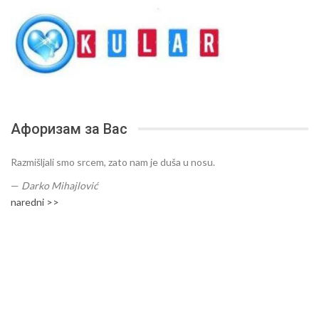
Афоризам за Вас
Razmišljali smo srcem, zato nam je duša u nosu.
—
Darko Mihajlović
naredni >>