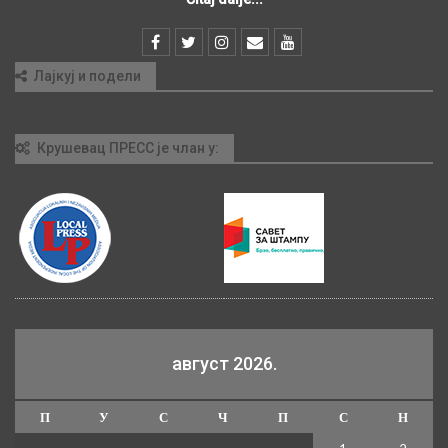
Лајкуј и подели
Крушевац ПРЕСС је члан у:
август 2026.
П
У
С
Ч
П
С
Н