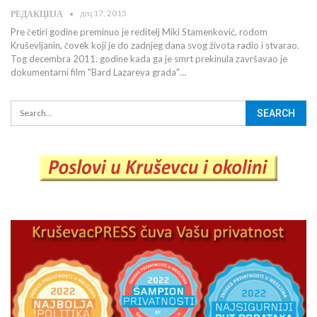
дец 17, 2015
РЕДАКЦИЈА
Pre četiri godine preminuo je reditelj Miki Stamenković, rodom
Kruševljanin, čovek koji je do zadnjeg dana svog života radio i stvarao.
Tog decembra 2011. godine kada ga je smrt prekinula završavao je
dokumentarni film "Bard Lazareva grada"…