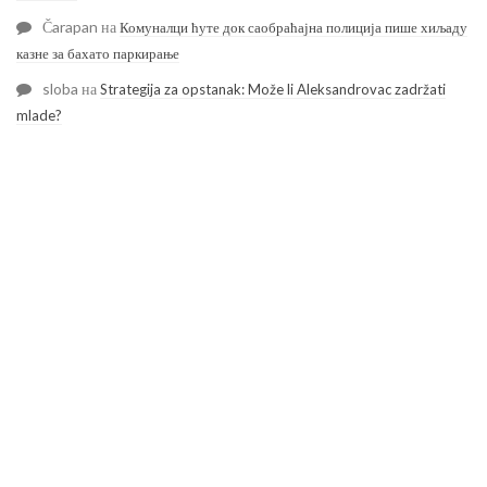
Čarapan
на
Комуналци ћуте док саобраћајна полиција пише хиљаду
казне за бахато паркирање
sloba
на
Strategija za opstanak: Može li Aleksandrovac zadržati
mlade?