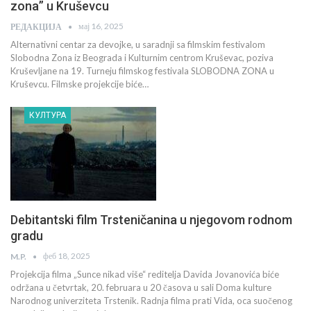
zona” u Kruševcu
мај 16, 2025
РЕДАКЦИЈА
Alternativni centar za devojke, u saradnji sa filmskim festivalom
Slobodna Zona iz Beograda i Kulturnim centrom Kruševac, poziva
Kruševljane na 19. Turneju filmskog festivala SLOBODNA ZONA u
Kruševcu. Filmske projekcije biće…
КУЛТУРА
Debitantski film Trsteničanina u njegovom rodnom
gradu
феб 18, 2025
M.P.
Projekcija filma „Sunce nikad više“ reditelja Davida Jovanovića biće
održana u četvrtak, 20. februara u 20 časova u sali Doma kulture
Narodnog univerziteta Trstenik. Radnja filma prati Vida, oca suočenog