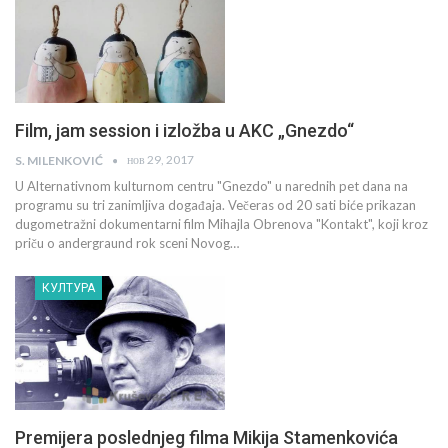
Film, jam session i izložba u AKC „Gnezdo“
нов 29, 2017
S. MILENKOVIĆ
U Alternativnom kulturnom centru "Gnezdo" u narednih pet dana na
programu su tri zanimljiva događaja. Večeras od 20 sati biće prikazan
dugometražni dokumentarni film Mihajla Obrenova "Kontakt", koji kroz
priču o andergraund rok sceni Novog…
КУЛТУРА
Premijera poslednjeg filma Mikija Stamenkovića