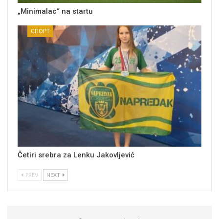
„Minimalac“ na startu
СПОРТ
Četiri srebra za Lenku Jakovljević
PREV
NEXT