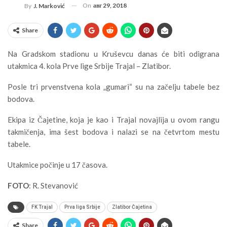
On
авг 29, 2018
By
J. Marković
Share
Na Gradskom stadionu u Kruševcu danas će biti odigrana
utakmica 4. kola Prve lige Srbije Trajal – Zlatibor.
Posle tri prvenstvena kola „gumari“ su na začelju tabele bez
bodova.
Ekipa iz Čajetine, koja je kao i Trajal novajlija u ovom rangu
takmičenja, ima šest bodova i nalazi se na četvrtom mestu
tabele.
Utakmice počinje u 17 časova.
FOTO
: R. Stevanović
FK Trajal
Prva liga Srbije
Zlatibor Čajetina
Share