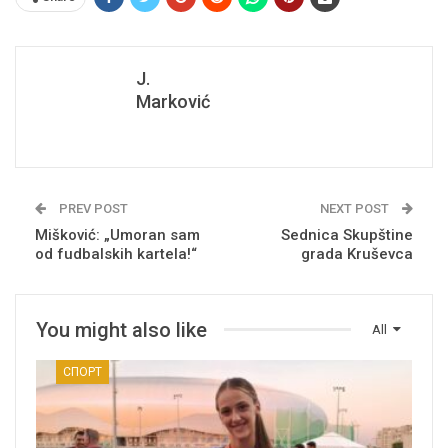
J.
Marković
PREV POST
NEXT POST
Mišković: „Umoran sam
Sednica Skupštine
od fudbalskih kartela!“
grada Kruševca
You might also like
All
СПОРТ