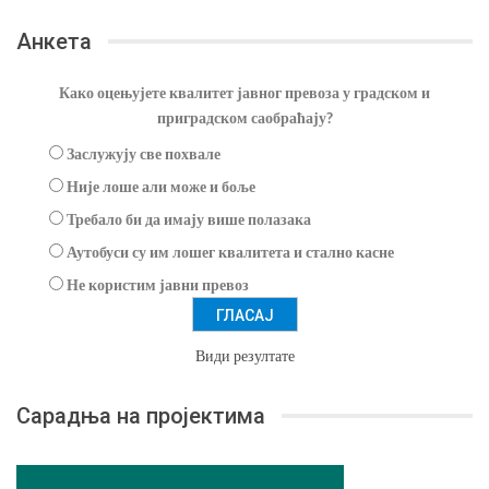
Анкета
Како оцењујете квалитет јавног превоза у градском и
приградском саобраћају?
Заслужују све похвале
Није лоше али може и боље
Требало би да имају више полазака
Аутобуси су им лошег квалитета и стално касне
Не користим јавни превоз
Види резултате
Сарадња на пројектима