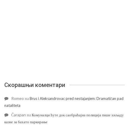
Скорашњи коментари
Romeo
на
Brus i Aleksandrovac pred nestajanjem: Dramatičan pad
nataliteta
Čarapan
на
Комуналци ћуте док саобраћајна полиција пише хиљаду
казне за бахато паркирање