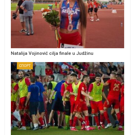
Natalija Vojinović cilja finale u Judžinu
СПОРТ