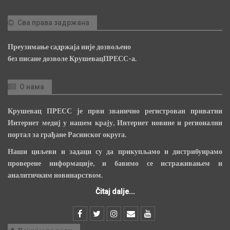
Сва права задржана
Преузимање садржаја није дозвољено
без писане дозволе КрушевацПРЕСС-а.
О нама
Крушевац ПРЕСС је први званично регистрован приватни
Интернет медиј у нашем крају, Интернет новине и регионални
портал за грађане Расинског округа.
Наши циљеви и задаци су да прикупљамо и дистрибуирамо
проверене информације, и бавимо се истраживањем и
аналитичким новинарством.
Čitaj dalje...