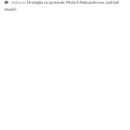
sloba
на
Strategija za opstanak: Može li Aleksandrovac zadržati
mlade?