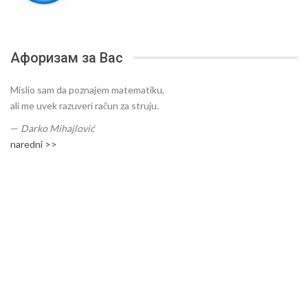
Афоризам за Вас
Mislio sam da poznajem matematiku,
ali me uvek razuveri račun za struju.
—
Darko Mihajlović
naredni >>