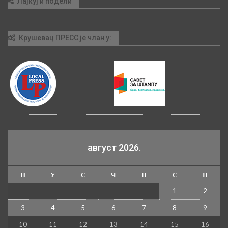
Лајкуј и подели
Крушевац ПРЕСС је члан у:
август 2026.
П
У
С
Ч
П
С
Н
1
2
3
4
5
6
7
8
9
10
11
12
13
14
15
16