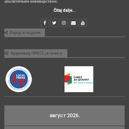
аналитичким новинарством.
Čitaj dalje...
Лајкуј и подели
Крушевац ПРЕСС је члан у:
август 2026.