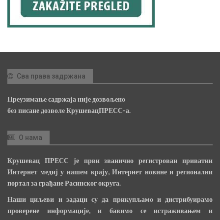
Сва права задржана
Преузимање садржаја није дозвољено
без писане дозволе КрушевацПРЕСС-а.
О нама
Крушевац ПРЕСС је први званично регистрован приватни
Интернет медиј у нашем крају, Интернет новине и регионални
портал за грађане Расинског округа.
Наши циљеви и задаци су да прикупљамо и дистрибуирамо
проверене информације, и бавимо се истраживањем и