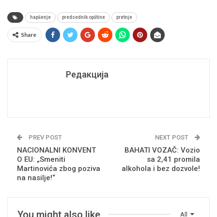
hapšenje
predsednik opštine
pretnje
Share
Редакција
PREV POST
NEXT POST
NACIONALNI KONVENT
BAHATI VOZAČ: Vozio
O EU: „Smeniti
sa 2,41 promila
Martinovića zbog poziva
alkohola i bez dozvole!
na nasilje!“
You might also like
All