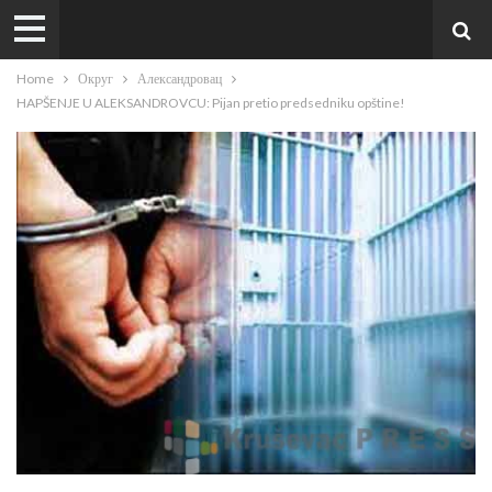
Home
Округ
Александровац
HAPŠENJE U ALEKSANDROVCU: Pijan pretio predsedniku opštine!