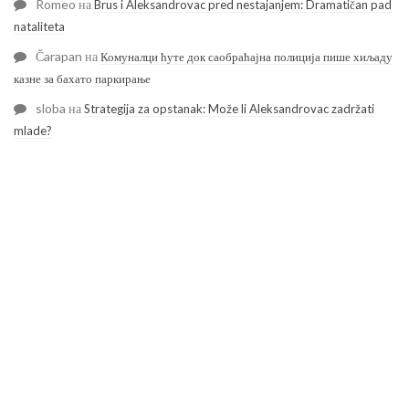
Romeo
на
Brus i Aleksandrovac pred nestajanjem: Dramatičan pad
nataliteta
Čarapan
на
Комуналци ћуте док саобраћајна полиција пише хиљаду
казне за бахато паркирање
sloba
на
Strategija za opstanak: Može li Aleksandrovac zadržati
mlade?