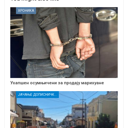
ХРОНИКА
Ухапшен осумњичени за продају марихуане
ЈАЧАЊЕ ДОПИСНИЧКЕ МРЕЖЕ НЕЗАВИСНИХ МЕДИЈА У РАСИНСКОМ ОКРУГУ