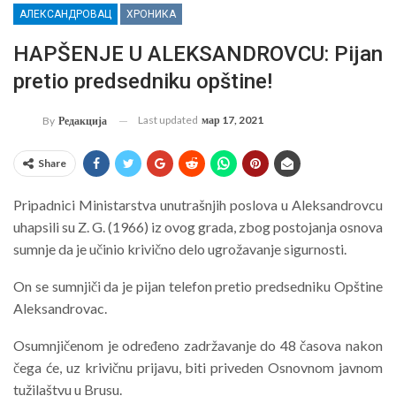
АЛЕКСАНДРОВАЦ
ХРОНИКА
HAPŠENJE U ALEKSANDROVCU: Pijan
pretio predsedniku opštine!
Last updated
мар 17, 2021
By
Редакција
Share
Pripadnici Ministarstva unutrašnjih poslova u Aleksandrovcu
uhapsili su Z. G. (1966) iz ovog grada, zbog postojanja osnova
sumnje da je učinio krivično delo ugrožavanje sigurnosti.
On se sumnjiči da je pijan telefon pretio predsedniku Opštine
Aleksandrovac.
Osumnjičenom je određeno zadržavanje do 48 časova nakon
čega će, uz krivičnu prijavu, biti priveden Osnovnom javnom
tužilaštvu u Brusu.