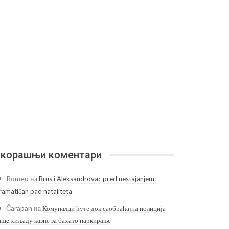
корашњи коментари
Romeo
на
Brus i Aleksandrovac pred nestajanjem:
ramatičan pad nataliteta
Čarapan
на
Комуналци ћуте док саобраћајна полиција
ише хиљаду казне за бахато паркирање