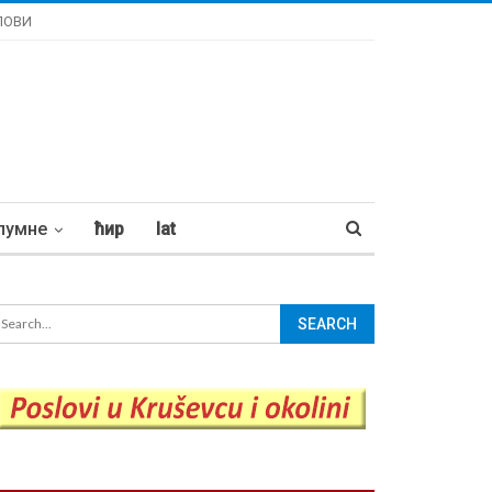
ЛОВИ
лумне
ћир
lat