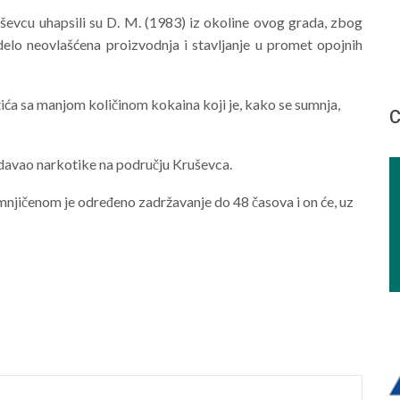
uševcu uhapsili su D. M. (1983) iz okoline ovog grada, zbog
delo neovlašćena proizvodnja i stavljanje u promet opojnih
tića sa manjom količinom kokaina koji je, kako se sumnja,
С
odavao narkotike na području Kruševca.
mnjičenom je određeno zadržavanje do 48 časova i on će, uz