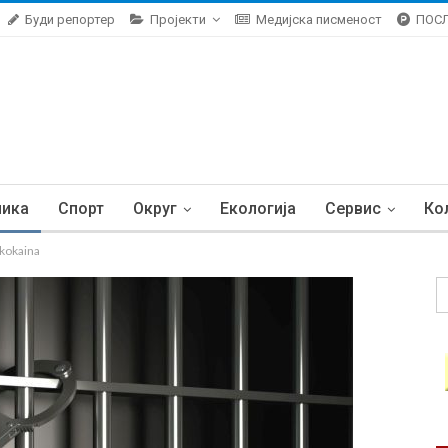
Буди репортер
Пројекти
Медијска писменост
ПОС
ника
Спорт
Округ
Екологија
Сервис
Ко
kokaina