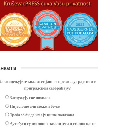
нкета
Како оцењујете квалитет јавног превоза у градском и
приградском саобраћају?
Заслужују све похвале
Није лоше али може и боље
Требало би да имају више полазака
Аутобуси су им лошег квалитета и стално касне