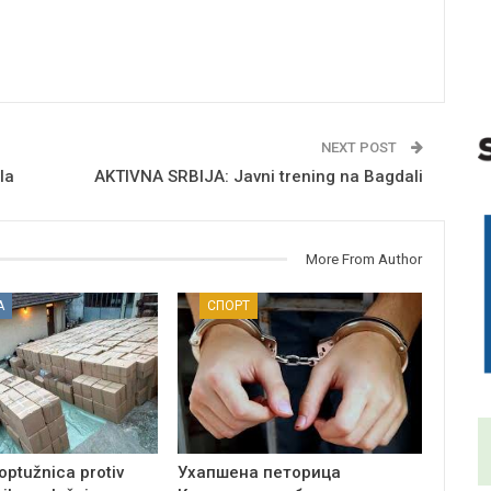
NEXT POST
la
AKTIVNA SRBIJA: Javni trening na Bagdali
More From Author
А
СПОРТ
optužnica protiv
Ухапшена петорица