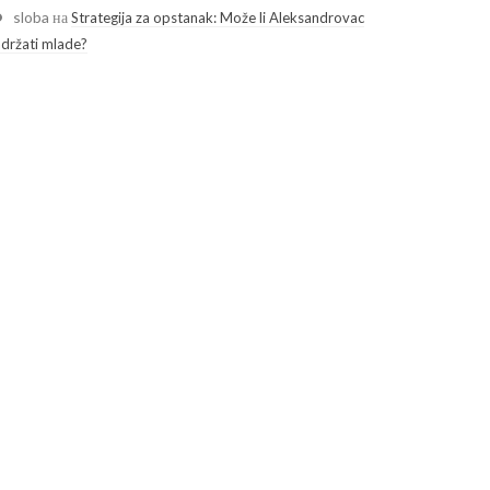
sloba
на
Strategija za opstanak: Može li Aleksandrovac
adržati mlade?