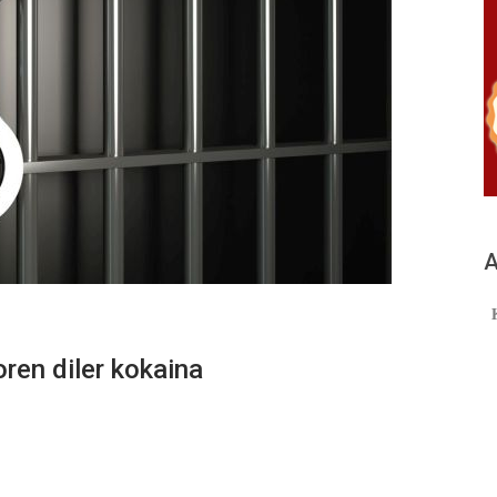
А
en diler kokaina