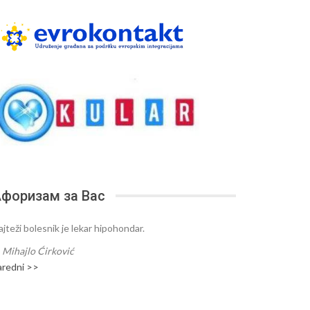
форизам за Вас
ajteži bolesnik je lekar hipohondar.
—
Mihajlo Ćirković
aredni >>