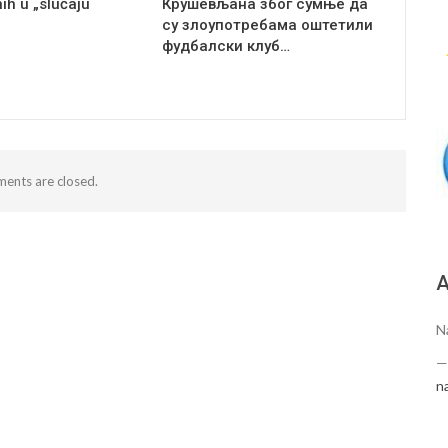
ih u „slučaju
Крушевљана због сумње да
су злоупотребама оштетили
фудбалски клуб…
ents are closed.
А
N
n