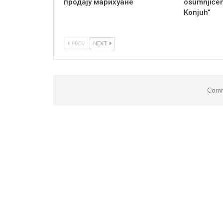
продају марихуане
osumnjičen
Konjuh“
PREV
NEXT
Comm