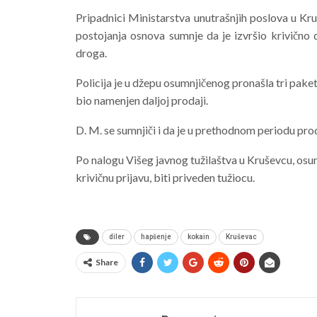
Pripadnici Ministarstva unutrašnjih poslova u Kr
postojanja osnova sumnje da je izvršio krivično 
droga.
Policija je u džepu osumnjičenog pronašla tri pake
bio namenjen daljoj prodaji.
D. M. se sumnjiči i da je u prethodnom periodu pr
Po nalogu Višeg javnog tužilaštva u Kruševcu, osu
krivičnu prijavu, biti priveden tužiocu.
diler
hapšenje
kokain
Kruševac
Share