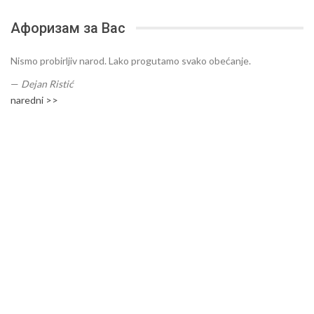
Афоризам за Вас
Nismo probirljiv narod. Lako progutamo svako obećanje.
—
Dejan Ristić
naredni >>