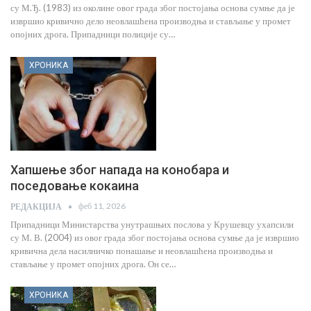
су М.Ђ. (1983) из околине овог града због постојања основа сумње да је
извршио кривично дело неовлашћена производња и стављање у промет
опојних дрога. Припадници полиције су…
ХРОНИКА
Хапшење због напада на конобара и
поседовање кокаина
феб 11, 2026
РЕДАКЦИЈА
Припадници Министарства унутрашњих послова у Крушевцу ухапсили
су М. В. (2004) из овог града због постојања основа сумње да је извршио
кривична дела насилничко понашање и неовлашћена производња и
стављање у промет опојних дрога. Он се…
ХРОНИКА