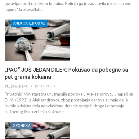
upravljao pod dejstvom kokaina. Policija ga je zaustavila u vozilu „reno
laguna“ kruševačkih…
АЛЕКСАНДРОВАЦ
„PAO“ JOŠ JEDAN DILER: Pokušao da pobegne sa
pet grama kokaina
јан 17, 2020
РЕДАКЦИЈА
Pripadnici Ministarstva unutrašnjih poslova u Aleksandrovcu uhapsili su
D. M. (1992) iz Aleksandrovca, zbog postojanja osnova sumnje da je
izvršio krivična dela neovlašćeno držanje opojnih droga i ometanje
službenog lica u vršenju službene…
ХРОНИКА