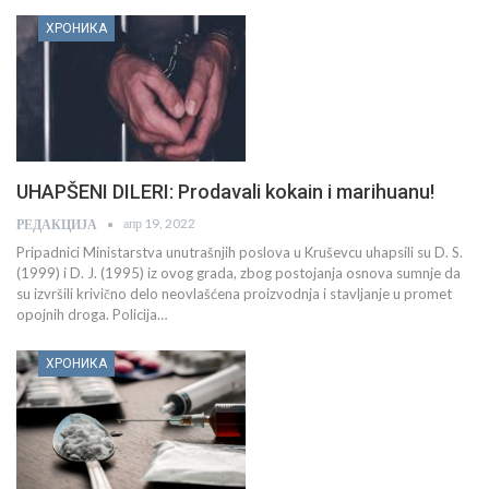
ХРОНИКА
UHAPŠENI DILERI: Prodavali kokain i marihuanu!
апр 19, 2022
РЕДАКЦИЈА
Pripadnici Ministarstva unutrašnjih poslova u Kruševcu uhapsili su D. S.
(1999) i D. J. (1995) iz ovog grada, zbog postojanja osnova sumnje da
su izvršili krivično delo neovlašćena proizvodnja i stavljanje u promet
opojnih droga. Policija…
ХРОНИКА