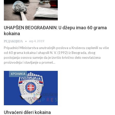
UHAPŠEN BEOGRAĐANIN: U džepu imao 60 grama
kokaina
апр 4, 2019
РЕДАКЦИЈА
Pripadnici Ministarstva unutrašnjih poslova u Kruševcu zaplenili su više
od 60 grama kokaina i uhapsili N. V. (1992) iz Beograda, zbog
postojanja osnova sumnje da je izvršio krivično delo neovlašćena
proizvodnja i stavljanje u promet…
ХРОНИКА
Uhvaćeni dileri kokaina