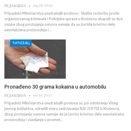
апр 28, 2016
РЕДАКЦИЈА
Pripadnici Ministarstva unutrašnjih poslova - Službe za borbu protiv
organizovanog kriminala i Policijske uprave u Kruševcu uhapsili su dve
osobe zbog postojanja osnova sumnje da su izvršile krivično delo
neovlašćena proizvodnja i…
ЋИЋЕВАЦ
Pronađeno 30 grama kokaina u automobilu
сеп 16, 2015
РЕДАКЦИЈА
Pripadnici Ministarstva unutrašnjih poslova su, po odobrenju Višeg
javnog tužilaštva, odredili meru zadržavanja N.B. (1970) iz Kruševca,
zbog postojanja osnova sumnje da je izvršio krivično delo neovlašćena
proizvodnja i stavljanje u promet…