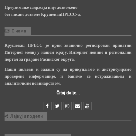
Преузимање садржаја није дозвољено
без писане дозволе КрушевацПРЕСС-а.
О нама
Крушевац ПРЕСС је први званично регистрован приватни
Интернет медиј у нашем крају, Интернет новине и регионални
портал за грађане Расинског округа.
Наши циљеви и задаци су да прикупљамо и дистрибуирамо
проверене информације, и бавимо се истраживањем и
аналитичким новинарством.
Čitaj dalje...
Лајкуј и подели