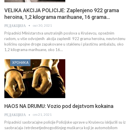
VELIKA AKCIJA POLICIJE: Zaplenjeno 922 grama
heroina, 1,2 kilograma marihuane, 16 grama…
окт 30, 2021
РЕДАКЦИЈА
Pripadnici Ministarstva unutrašnjih poslova u Kruševcu, opsežnim
radom, u više odvojenih akcija zaplenili 922 grama heroina, neutvrđenu
količinu opojne droge zapakovane u staklenu i plastičnu ambalažu, oko
1,2 kilograma marihuane, oko 16…
ХРОНИКА
HAOS NA DRUMU: Vozio pod dejstvom kokaina
сеп 21, 2021
РЕДАКЦИЈА
Pripadnici saobraćajne policije Policijske uprave u Kruševcu isključili su iz
saobraćaja četrdesetjednogodišnjeg muškarca koji je automobilom