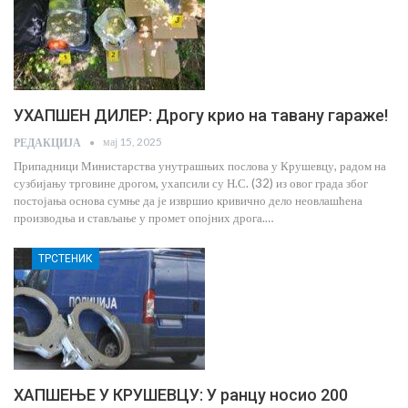
УХАПШЕН ДИЛЕР: Дрогу крио на тавану гараже!
мај 15, 2025
РЕДАКЦИЈА
Припадници Министарства унутрашњих послова у Крушевцу, радом на
сузбијању трговине дрогом, ухапсили су Н.С. (32) из овог града због
постојања основа сумње да је извршио кривично дело неовлашћена
производња и стављање у промет опојних дрога.…
ТРСТЕНИК
ХАПШЕЊЕ У КРУШЕВЦУ: У ранцу носио 200