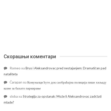
Скорашњи коментари
Romeo
на
Brus i Aleksandrovac pred nestajanjem: Dramatičan pad
nataliteta
Čarapan
на
Комуналци ћуте док саобраћајна полиција пише хиљаду
казне за бахато паркирање
sloba
на
Strategija za opstanak: Može li Aleksandrovac zadržati
mlade?