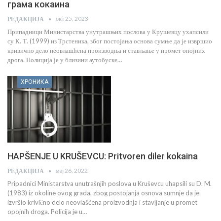
грама кокаина
окт 25, 2023
РЕДАКЦИЈА
Припадници Министарства унутрашњих послова у Крушевцу ухапсили
су К. Т. (1999) из Трстеника, због постојања основа сумње да је извршио
кривично дело неовлашћена производња и стављање у промет опојних
дрога. Полиција је у близини аутобуске…
ХРОНИКА
HAPŠENJE U KRUŠEVCU: Pritvoren diler kokaina
мај 26, 2022
РЕДАКЦИЈА
Pripadnici Ministarstva unutrašnjih poslova u Kruševcu uhapsili su D. M.
(1983) iz okoline ovog grada, zbog postojanja osnova sumnje da je
izvršio krivično delo neovlašćena proizvodnja i stavljanje u promet
opojnih droga. Policija je u…