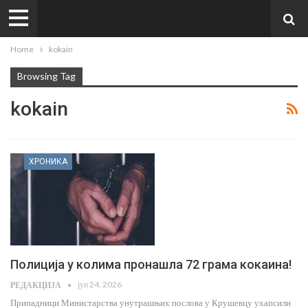
Home
kokain
Browsing Tag
kokain
ХРОНИКА
Полиција у колима пронашла 72 грама кокаина!
јун 24, 2026
РЕДАКЦИЈА
Припадници Министарства унутрашњих послова у Крушевцу ухапсили