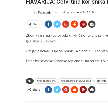
HAVARIJA: Četvrtina korisnika 
Last updated
нов 24, 2018
By
Редакција
Share
Zbog kvara na toplovodu u Miličinoj ulici bez grej
grejanja u Kruševcu.
Grejanja nema u Opštoj bolnici, a hladni su i radijator
Ekipe kruševačke Gradske toplane su na terenu i oče
Gradska toplana
Gradska toplana Krusevac
grejanje
Share