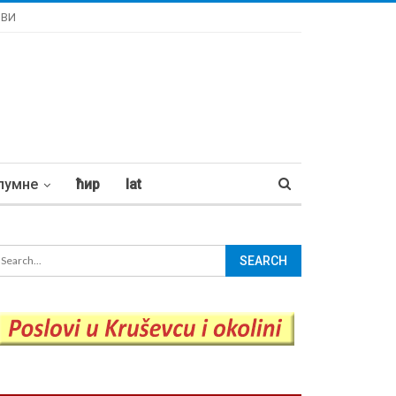
ОВИ
лумне
ћир
lat