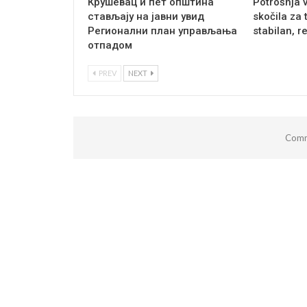
Крушевац и пет општина
Potrošnja 
стављају на јавни увид
skočila za 
Регионални план управљања
stabilan, r
отпадом
PREV
NEXT
Comm