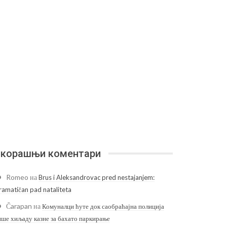
корашњи коментари
Romeo
на
Brus i Aleksandrovac pred nestajanjem:
ramatičan pad nataliteta
Čarapan
на
Комуналци ћуте док саобраћајна полиција
ише хиљаду казне за бахато паркирање