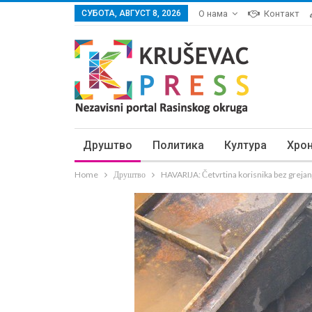
СУБОТА, АВГУСТ 8, 2026
О нама
Контакт
Друштво
Политика
Култура
Хро
Home
Друштво
HAVARIJA: Četvrtina korisnika bez grejan