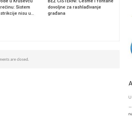
vode u Kruševcu
BEZ CISTERNI: Česme i fontane
trećinu: Sistem
dovoljne za rashlađivanje
estrikcije nisu u…
građana
ents are closed.
А
U
n