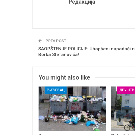
Редакција
PREV POST
SAOPŠTENJE POLICIJE: Uhapšeni napadači n
Borka Stefanovića!
You might also like
ЋИЋЕВАЦ
ДРУШТВ