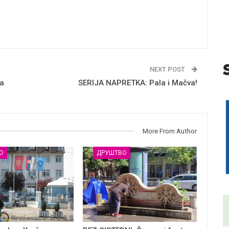
NEXT POST
a
SERIJA NAPRETKA: Pala i Mačva!
More From Author
О
ДРУШТВО