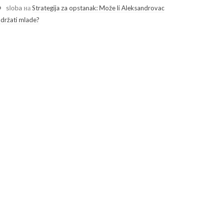
sloba
на
Strategija za opstanak: Može li Aleksandrovac
adržati mlade?