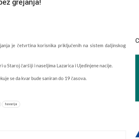
bez grejanja!
С
anja je četvrtina korisnika priključenih na sistem daljinskog
i u Staroj čaršiji i naseljima Lazarica i Ujedinjene nacije.
kuje se da kvar bude saniran do 19 časova.
havarija