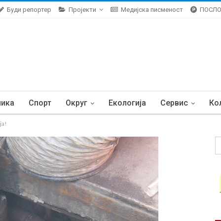
Буди репортер
Пројекти
Медијска писменост
ПОСЛ
ника
Спорт
Округ
Екологија
Сервис
Ко
ja!