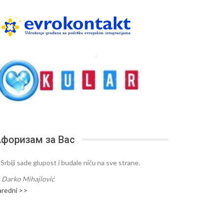
форизам за Вас
 Srbiji sade glupost i budale niču na sve strane.
—
Darko Mihajlović
aredni >>