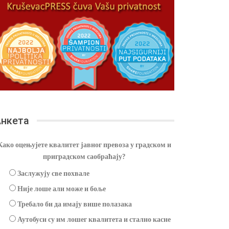
нкета
Како оцењујете квалитет јавног превоза у градском и
приградском саобраћају?
Заслужују све похвале
Није лоше али може и боље
Требало би да имају више полазака
Аутобуси су им лошег квалитета и стално касне