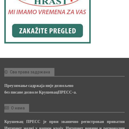
Сва права задржана
Преузимање садржаја није дозвољено
без писане дозволе КрушевацПРЕСС-а.
О нама
Крушевац ПРЕСС је први званично регистрован приватни
Интернет медиј у нашем крају, Интернет новине и регионални