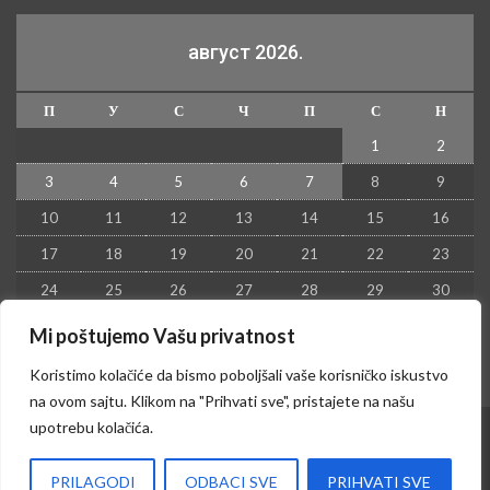
август 2026.
П
У
С
Ч
П
С
Н
1
2
3
4
5
6
7
8
9
10
11
12
13
14
15
16
17
18
19
20
21
22
23
24
25
26
27
28
29
30
31
Mi poštujemo Vašu privatnost
« јул
Koristimo kolačiće da bismo poboljšali vaše korisničko iskustvo
na ovom sajtu. Klikom na "Prihvati sve", pristajete na našu
upotrebu kolačića.
© 2026 - Kruševac PRESS. Sva prava zadržana.
PRILAGODI
ODBACI SVE
PRIHVATI SVE
Izrada sajta i hosting:
Hosting-Srbija