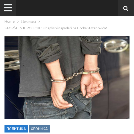
Home
Политика
SAOPŠTENJE POLICIJE: Uhapšeni napadači na Borka Stefanovića!
ПОЛИТИКА
ХРОНИКА