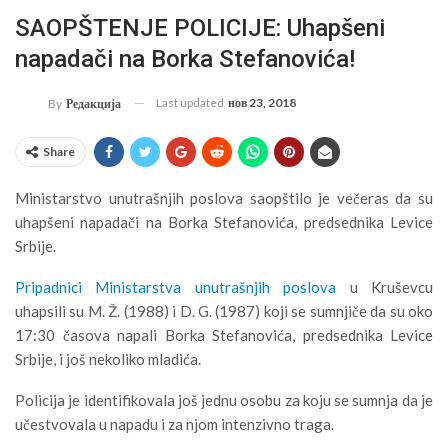
SAOPŠTENJE POLICIJE: Uhapšeni
napadači na Borka Stefanovića!
Last updated
нов 23, 2018
By
Редакција
Share
Ministarstvo unutrašnjih poslova saopštilo je večeras da su
uhapšeni napadači na Borka Stefanovića, predsednika Levice
Srbije.
Pripadnici Ministarstva unutrašnjih poslova
u Kruševcu
uhapsili su M. Ž. (1988) i D. G. (1987) koji se sumnjiče da su oko
17:30 časova napali Borka Stefanovića, predsednika Levice
Srbije, i još nekoliko mladića.
Policija je identifikovala još jednu osobu za koju se sumnja da je
učestvovala u napadu i za njom intenzivno traga.