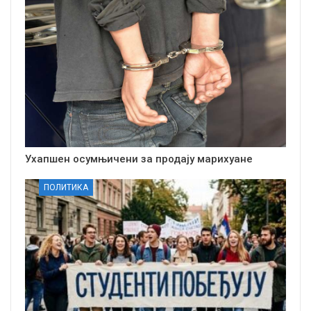
Ухапшен осумњичени за продају марихуане
ПОЛИТИКА