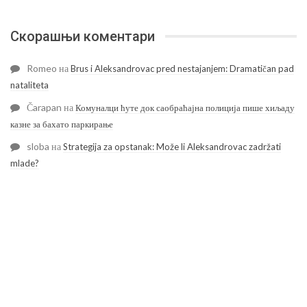
Скорашњи коментари
Romeo
на
Brus i Aleksandrovac pred nestajanjem: Dramatičan pad
nataliteta
Čarapan
на
Комуналци ћуте док саобраћајна полиција пише хиљаду
казне за бахато паркирање
sloba
на
Strategija za opstanak: Može li Aleksandrovac zadržati
mlade?