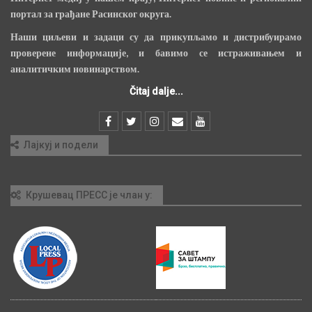
портал за грађане Расинског округа.
Наши циљеви и задаци су да прикупљамо и дистрибуирамо
проверене информације, и бавимо се истраживањем и
аналитичким новинарством.
Čitaj dalje...
Лајкуј и подели
Крушевац ПРЕСС је члан у: