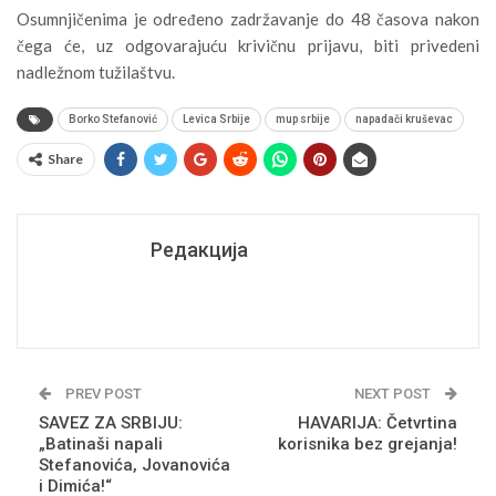
Osumnjičenima je određeno zadržavanje do 48 časova nakon
čega će, uz odgovarajuću krivičnu prijavu, biti privedeni
nadležnom tužilaštvu.
Borko Stefanović
Levica Srbije
mup srbije
napadači kruševac
Share
Редакција
PREV POST
NEXT POST
SAVEZ ZA SRBIJU:
HAVARIJA: Četvrtina
„Batinaši napali
korisnika bez grejanja!
Stefanovića, Jovanovića
i Dimića!“