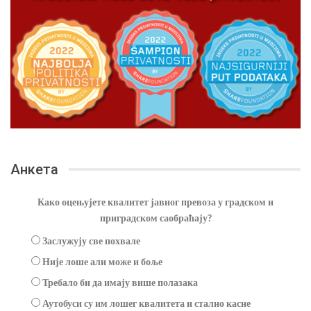
Анкета
Како оцењујете квалитет јавног превоза у градском и
приградском саобраћају?
Заслужују све похвале
Није лоше али може и боље
Требало би да имају више полазака
Аутобуси су им лошег квалитета и стално касне