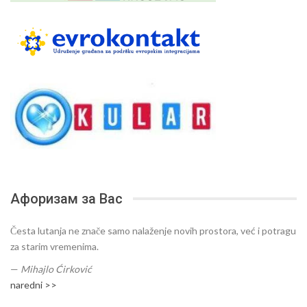
Афоризам за Вас
Česta lutanja ne znače samo nalaženje novih prostora, već i potragu
za starim vremenima.
—
Mihajlo Ćirković
naredni >>