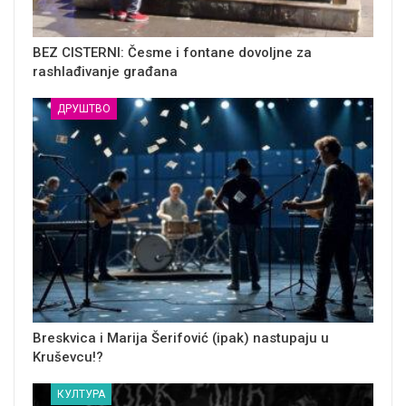
BEZ CISTERNI: Česme i fontane dovoljne za
rashlađivanje građana
ДРУШТВО
Breskvica i Marija Šerifović (ipak) nastupaju u
Kruševcu!?
КУЛТУРА