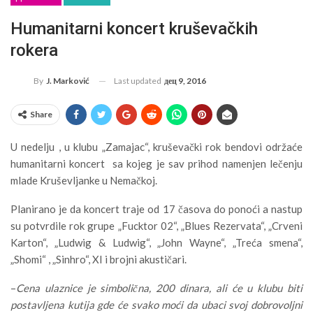
Humanitarni koncert kruševačkih
rokera
Last updated
дец 9, 2016
By
J. Marković
Share
U nedelju , u klubu „Zamajac“, kruševački rok bendovi održaće
humanitarni koncert sa kojeg je sav prihod namenjen lečenju
mlade Kruševljanke u Nemačkoj.
Planirano je da koncert traje od 17 časova do ponoći a nastup
su potvrdile rok grupe „Fucktor 02“, „Blues Rezervata“, „Crveni
Karton“, „Ludwig & Ludwig“, „John Wayne“, „Treća smena“,
„Shomi“ , „Sinhro“, XI i brojni akustičari.
–
Cena ulaznice je simbolična, 200 dinara, ali će u klubu biti
postavljena kutija gde će svako moći da ubaci svoj dobrovoljni