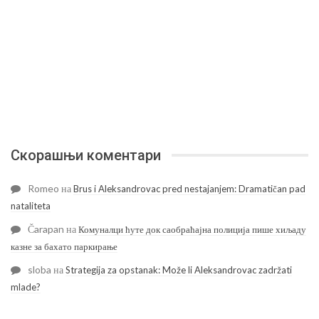
Скорашњи коментари
Romeo
на
Brus i Aleksandrovac pred nestajanjem: Dramatičan pad
nataliteta
Čarapan
на
Комуналци ћуте док саобраћајна полиција пише хиљаду
казне за бахато паркирање
sloba
на
Strategija za opstanak: Može li Aleksandrovac zadržati
mlade?