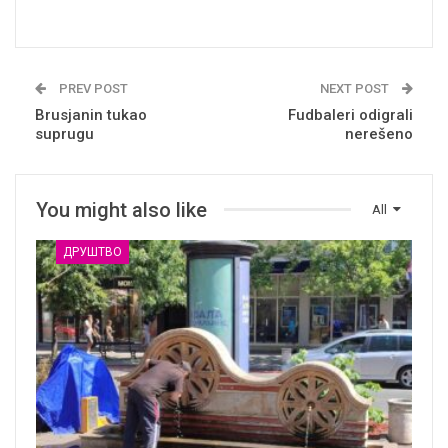
PREV POST
NEXT POST
Brusjanin tukao
Fudbaleri odigrali
suprugu
nerešeno
You might also like
All
ДРУШТВО