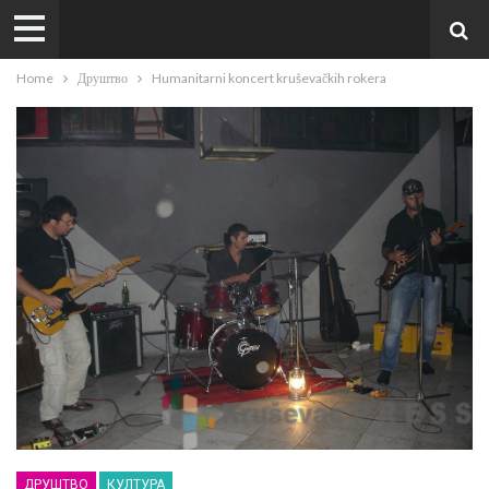
Home
Друштво
Humanitarni koncert kruševačkih rokera
ДРУШТВО
КУЛТУРА