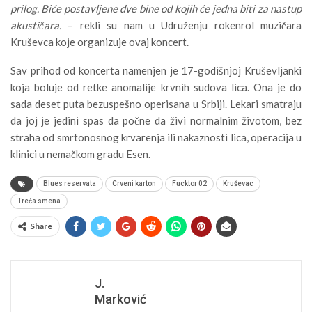
prilog. Biće postavljene dve bine od kojih će jedna biti za nastup
akustičara.
– rekli su nam u Udruženju rokenrol muzičara
Kruševca koje organizuje ovaj koncert.
Sav prihod od koncerta namenjen je 17-godišnjoj Kruševljanki
koja boluje od retke anomalije krvnih sudova lica. Ona je do
sada deset puta bezuspešno operisana u Srbiji. Lekari smatraju
da joj je jedini spas da počne da živi normalnim životom, bez
straha od smrtonosnog krvarenja ili nakaznosti lica, operacija u
klinici u nemačkom gradu Esen.
Blues reservata
Crveni karton
Fucktor 02
Kruševac
Treća smena
Share
J.
Marković