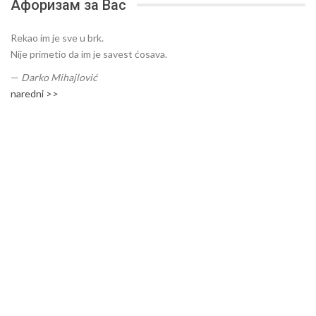
Афоризам за Вас
Rekao im je sve u brk.
Nije primetio da im je savest ćosava.
—
Darko Mihajlović
naredni >>