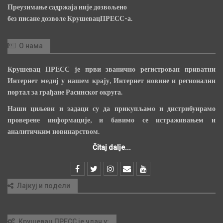
Преузимање садржаја није дозвољено
без писане дозволе КрушевацПРЕСС-а.
О нама
Крушевац ПРЕСС је први званично регистрован приватни
Интернет медиј у нашем крају, Интернет новине и регионални
портал за грађане Расинског округа.
Наши циљеви и задаци су да прикупљамо и дистрибуирамо
проверене информације, и бавимо се истраживањем и
аналитичким новинарством.
Čitaj dalje...
Лајкуј и подели
Крушевац ПРЕСС је члан у: