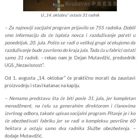
U „14. oktobru“ ostaće 31 radnik
– Za najnoviji socijalni program prijavilo se 755 radnika. Dobili
smo informaciju da će isplata novca i razduživanje početi u
ponedeljak, 20. jula. Pošto se radi o velikoj grupi očekujemo da
razduživanje bude završeno do kraja jula. Tada ću u fabrici ostati
samo 31 radnik. –
rekao nam je Dejan Mutavdžić, predsednik
UGS „Nezavisnost“.
Od 1. avgusta „14. oktobar“ će praktično morati da zaustavi
proizvodnju i stavi katanac na kapiju.
– Nemamo predstavu šta će biti posle 31. jula, jer kompletan
menadžment, na čelu sa generalnim direktorom i članovima
izvršnog odbora, takođe upisao socijalni program. Pitanje je i ko
će obezbeđivati fabriku jer se radi o kompleksu površine 60
hektara a ostaju samo dva radnika Službe obezbeđenja. –
dodaje Mutavdžić.