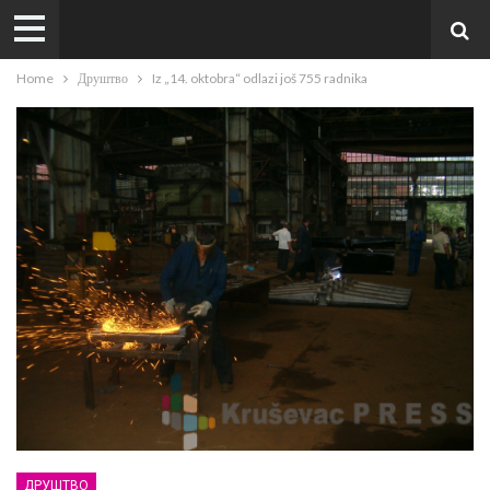
Home
Друштво
Iz „14. oktobra“ odlazi još 755 radnika
ДРУШТВО