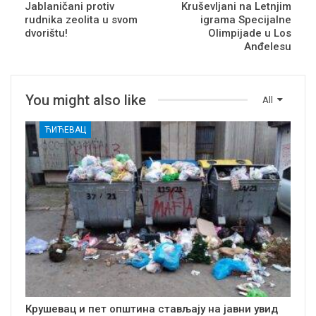
Jablaničani protiv
Kruševljani na Letnjim
rudnika zeolita u svom
igrama Specijalne
dvorištu!
Olimpijade u Los
Anđelesu
You might also like
All
ЋИЋЕВАЦ
Крушевац и пет општина стављају на јавни увид