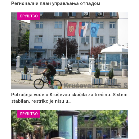
Регионални план управљања отпадом
ДРУШТВО
Potrošnja vode u Kruševcu skočila za trećinu: Sistem
stabilan, restrikcije nisu u…
ДРУШТВО