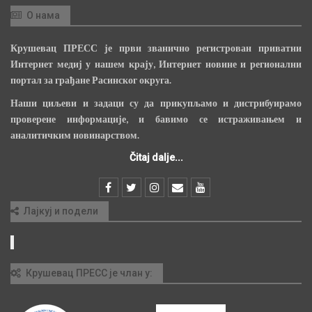
О нама
Крушевац ПРЕСС је први званично регистрован приватни
Интернет медиј у нашем крају, Интернет новине и регионални
портал за грађане Расинског округа.
Наши циљеви и задаци су да прикупљамо и дистрибуирамо
проверене информације, и бавимо се истраживањем и
аналитичким новинарством.
Čitaj dalje...
Лајкуј и подели
Крушевац ПРЕСС је члан у: