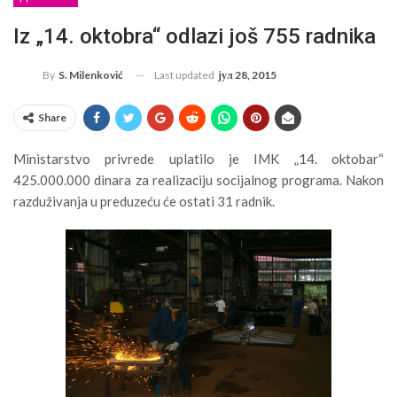
Iz „14. oktobra“ odlazi još 755 radnika
Last updated
јул 28, 2015
By
S. Milenković
Share
Ministarstvo privrede uplatilo je IMK „14. oktobar“
425.000.000 dinara za realizaciju socijalnog programa. Nakon
razduživanja u preduzeću će ostati 31 radnik.