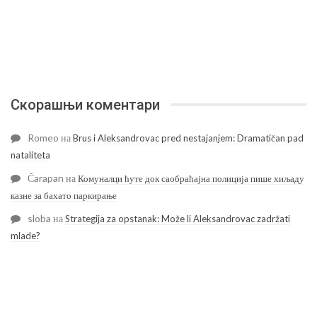
Скорашњи коментари
Romeo
на
Brus i Aleksandrovac pred nestajanjem: Dramatičan pad
nataliteta
Čarapan
на
Комуналци ћуте док саобраћајна полиција пише хиљаду
казне за бахато паркирање
sloba
на
Strategija za opstanak: Može li Aleksandrovac zadržati
mlade?