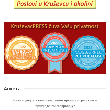
Анкета
Како оцењујете квалитет јавног превоза у градском и
приградском саобраћају?