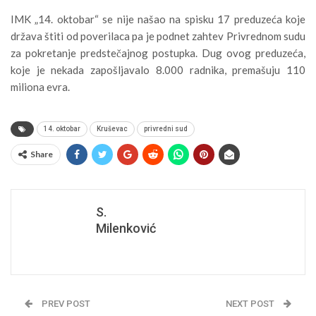
IMK „14. oktobar“ se nije našao na spisku 17 preduzeća koje
država štiti od poverilaca pa je podnet zahtev Privrednom sudu
za pokretanje predstečajnog postupka. Dug ovog preduzeća,
koje je nekada zapošljavalo 8.000 radnika, premašuju 110
miliona evra.
14. oktobar
Kruševac
privredni sud
Share
S.
Milenković
PREV POST
NEXT POST