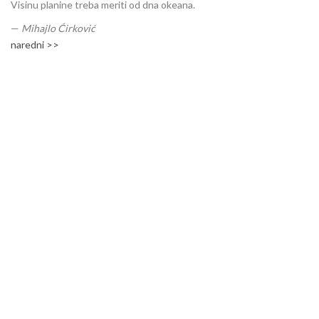
Visinu planine treba meriti od dna okeana.
—
Mihajlo Ćirković
naredni >>