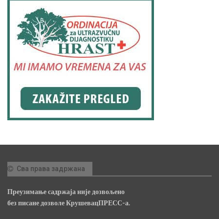
Сва права задржана
Преузимање садржаја није дозвољено
без писане дозволе КрушевацПРЕСС-а.