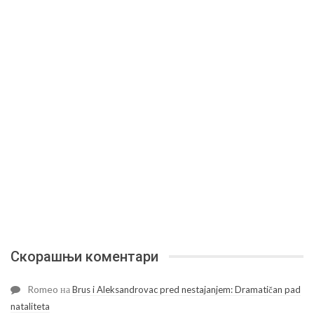
Скорашњи коментари
Romeo
на
Brus i Aleksandrovac pred nestajanjem: Dramatičan pad
nataliteta