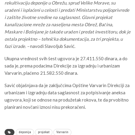
rekultivaciju deponije u Obrežu, sprud Velike Morave, su
urađeni i isplaćeni u celosti i predati Ministarstvu poljoprivrede
i zaštite životne sredine na saglasnost. Glavni projekat
kanalizacione mreže za naseljena mesta Obrež, Bačina,
Maskare i Bošnjane je takođe urađen i predat investitoru, dok je
ostala projektno – tehnička dokumentacija, za tri projekta, u
fazi izrade. –
navodi Slavoljub Savić.
Ukupna vrednost svih šest ugovora je 27.411.550 dinara, a do
sada je, prema podacima Direkcije za izgradnju i urbanizam
Varvarin, plaćeno 21.582.550 dinara.
Savić objašnjava da je zaključcima Opštine Varvarin Direkciji za
urbanizam i izgradnju data saglasnost za potpisivanje aneksa
ugovora, koji se odnose na produžetak rokova, te da prvobitno
planirani novčani iznosi nisu prekoračeni.
deponija
projekat
Varvarin