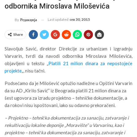
odbornika Miroslava Miloševića
Last updated
сеп 30, 2015
By
Редакција
Share
Slavoljub Savić, direktor Direkcije za urbanizam i izgradnju
Varvarin, tvrdi da navodi odbornika Miroslava Miloševića,
objavljeni u tekstu „
Platili 21 milion dinara za nepostojeće
projekte
„, nisu tačni.
Podsećamo da je Milošević optužio nadležne u Opštini Varvarin
da su AD „Kirilo Savić” iz Beograda platili 21 milion dinara za
šest ugovora za izradu projektno – tehničke dokumentacije, a
da rokovi nisu ispoštovani, iako su odavno prekoračeni.
– Projektno – tehnička dokumentacija za sanaciju, zatvaranje i
rekultivaciju lokalne deponije „Moravište“ u Varvarinu, kao i
projektno – tehnička dokumentacija za sanaciju, zatvaranje i