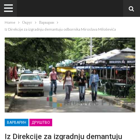
Home
Округ
Варварин
Iz Direkcije za izgradnju demantuju odbornika Miroslava Miloševića
ВАРВАРИН
ДРУШТВО
Iz Direkcije za izgradnju demantuju