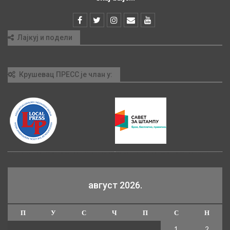
Лајкуј и подели
Крушевац ПРЕСС је члан у:
август 2026.
П
У
С
Ч
П
С
Н
1
2