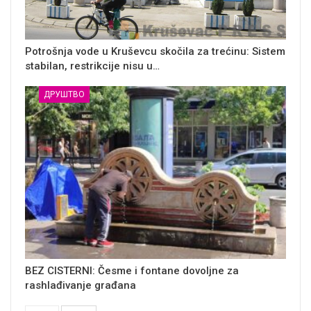
Potrošnja vode u Kruševcu skočila za trećinu: Sistem
stabilan, restrikcije nisu u…
ДРУШТВО
BEZ CISTERNI: Česme i fontane dovoljne za
rashlađivanje građana