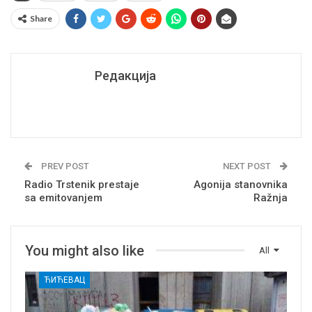
Share
Редакција
PREV POST
NEXT POST
Radio Trstenik prestaje
Agonija stanovnika
sa emitovanjem
Ražnja
You might also like
All
ЋИЋЕВАЦ