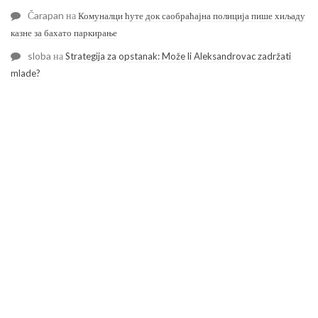
Čarapan
на
Комуналци ћуте док саобраћајна полиција пише хиљаду
казне за бахато паркирање
sloba
на
Strategija za opstanak: Može li Aleksandrovac zadržati
mlade?