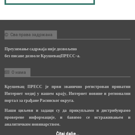
Сва права задржана
Преузимање садржаја није дозвољено
без писане дозволе КрушевацПРЕСС-а.
О нама
Крушевац ПРЕСС је први званично регистрован приватни
Интернет медиј у нашем крају, Интернет новине и регионални
портал за грађане Расинског округа.
Наши циљеви и задаци су да прикупљамо и дистрибуирамо
проверене информације, и бавимо се истраживањем и
аналитичким новинарством.
Čitaj dalje...