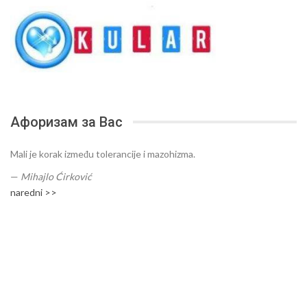
Афоризам за Вас
Mali je korak između tolerancije i mazohizma.
—
Mihajlo Ćirković
naredni >>