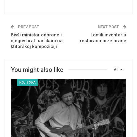
PREV POST
NEXT POST
Bivši ministar odbrane i
Lomili inventar u
njegov brat naslikani na
restoranu brze hrane
ktitorskoj kompoziciji
You might also like
All
КУЛТУРА