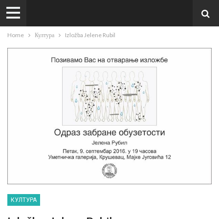
Home
Култура
Izložba Jelene Rubil
КУЛТУРА