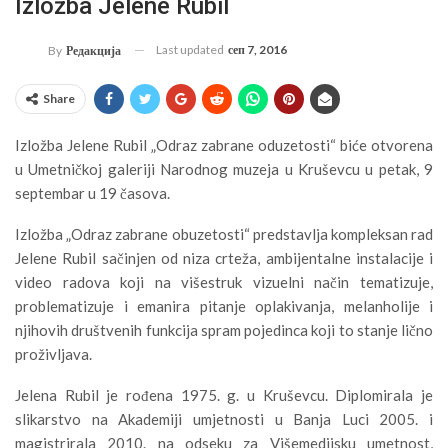
Izložba Jelene Rubil
Last updated
сеп 7, 2016
By
Редакција
Share
Izložba Jelene Rubil „Odraz zabrane oduzetosti“ biće otvorena
u Umetničkoj galeriji Narodnog muzeja u Kruševcu u petak, 9
septembar u 19 časova.
Izložba „Odraz zabrane obuzetosti“ predstavlja kompleksan rad
Jelene Rubil sačinjen od niza crteža, ambijentalne instalacije i
video radova koji na višestruk vizuelni način tematizuje,
problematizuje i emanira pitanje oplakivanja, melanholije i
njihovih društvenih funkcija spram pojedinca koji to stanje lično
proživljava.
Jelena Rubil je rođena 1975. g. u Kruševcu. Diplomirala je
slikarstvo na Akademiji umjetnosti u Banja Luci 2005. i
magistrirala 2010. na odseku za Višemedijsku umetnost,