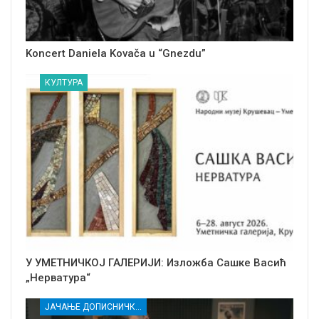
Koncert Daniela Kovača u “Gnezdu”
КУЛТУРА
У УМЕТНИЧКОЈ ГАЛЕРИЈИ: Изложба Сашке Васић
„Нерватура“
ЈАЧАЊЕ ДОПИСНИЧКЕ МРЕЖЕ НЕЗАВИСНИХ МЕДИЈА У РАСИНСКОМ ОКРУГУ