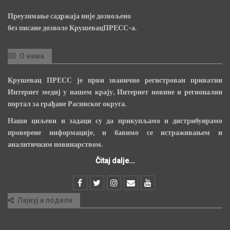
Преузимање садржаја није дозвољено
без писане дозволе КрушевацПРЕСС-а.
О нама
Крушевац ПРЕСС је први званично регистрован приватни
Интернет медиј у нашем крају, Интернет новине и регионални
портал за грађане Расинског округа.
Наши циљеви и задаци су да прикупљамо и дистрибуирамо
проверене информације, и бавимо се истраживањем и
аналитичким новинарством.
Čitaj dalje...
Лајкуј и подели