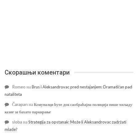
Скорашњи коментари
Romeo
на
Brus i Aleksandrovac pred nestajanjem: Dramatičan pad
nataliteta
Čarapan
на
Комуналци ћуте док саобраћајна полиција пише хиљаду
казне за бахато паркирање
sloba
на
Strategija za opstanak: Može li Aleksandrovac zadržati
mlade?