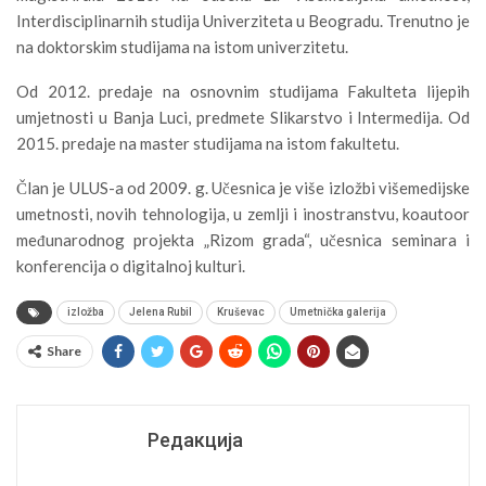
Interdisciplinarnih studija Univerziteta u Beogradu. Trenutno je
na doktorskim studijama na istom univerzitetu.
Od 2012. predaje na osnovnim studijama Fakulteta lijepih
umjetnosti u Banja Luci, predmete Slikarstvo i Intermedija. Od
2015. predaje na master studijama na istom fakultetu.
Član je ULUS-a od 2009. g. Učesnica je više izložbi višemedijske
umetnosti, novih tehnologija, u zemlji i inostranstvu, koautoor
međunarodnog projekta „Rizom grada“, učesnica seminara i
konferencija o digitalnoj kulturi.
izložba
Jelena Rubil
Kruševac
Umetnička galerija
Share
Редакција