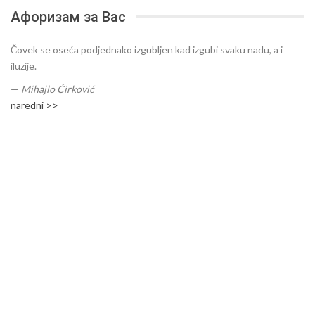
Афоризам за Вас
Čovek se oseća podjednako izgubljen kad izgubi svaku nadu, a i
iluzije.
—
Mihajlo Ćirković
naredni >>