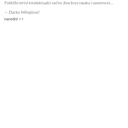
Politički mrtvi intelektualci večno žive kroz nauku i umetnost…
—
Darko Mihajlović
naredni >>