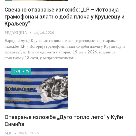
Свечано отварање изложбе: „LP – Историја
грамофона и златно доба плоча у Крушевцу и
Краљеву“
мај 16, 2026
РЕДАКЦИЈА
Народни музеј Крушевац позива све заинтересоване на отварање
изложбе „LP – Историја грамофона и златно доба плоча у Крушевцу и
Краљеву“, којa ће се одржати у уторак, 19. маја 2026. године са
почетком у 13 сати, у репрезентативном…
КУЛТУРА
Отварање изложбе „Дуго топло лето“ у Кући
Симића
мај 13, 2026
M.P.