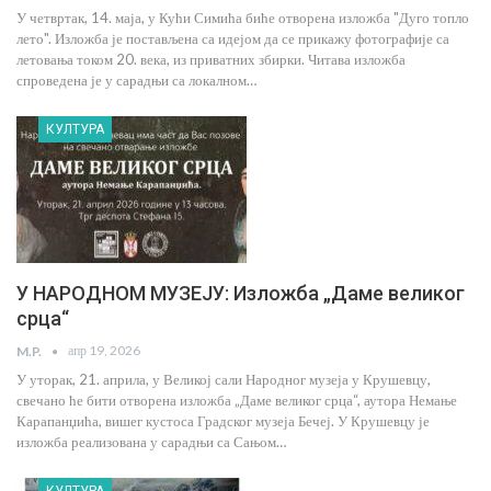
У четвртак, 14. маја, у Кући Симића биће отворена изложба "Дуго топло
лето". Изложба је постављена са идејом да се прикажу фотографије са
летовања током 20. века, из приватних збирки. Читава изложба
спроведена је у сарадњи са локалном…
КУЛТУРА
У НАРОДНОМ МУЗЕЈУ: Изложба „Даме великог
срца“
апр 19, 2026
M.P.
У уторак, 21. априла, у Великој сали Народног музеја у Крушевцу,
свечано ће бити отворена изложба „Даме великог срца“, аутора Немање
Карапанџића, вишег кустоса Градског музеја Бечеј. У Крушевцу је
изложба реализована у сарадњи са Сањом…