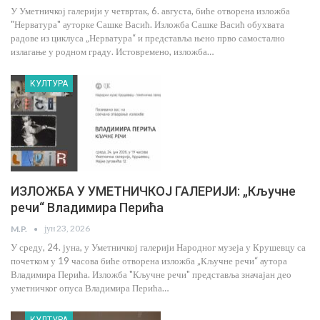
У Уметничкој галерији у четвртак, 6. августа, биће отворена изложба
"Нерватура" ауторке Сашке Васић. Изложба Сашке Васић обухвата
радове из циклуса „Нерватура“ и представља њено прво самостално
излагање у родном граду. Истовремено, изложба…
КУЛТУРА
ИЗЛОЖБА У УМЕТНИЧКОЈ ГАЛЕРИЈИ: „Кључне
речи“ Владимира Перића
јун 23, 2026
M.P.
У среду, 24. јуна, у Уметничкој галерији Народног музеја у Крушевцу са
почетком у 19 часова биће отворена изложба „Кључне речи“ аутора
Владимира Перића. Изложба "Кључне речи" представља значајан део
уметничког опуса Владимира Перића…
КУЛТУРА