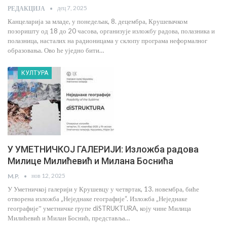
дец 7, 2025
РЕДАКЦИЈА
Канцеларија за младе, у понедељак, 8. децембра, Крушевачком
позоришту од 18 до 20 часова, организује изложбу радова, полазника и
полазница, насталих на радионицама у склопу програма неформалног
образовања. Ово ће уједно бити…
КУЛТУРА
У УМЕТНИЧКОЈ ГАЛЕРИЈИ: Изложба радова
Милице Милићевић и Милана Боснића
нов 12, 2025
M.P.
У Уметничкој галерији у Крушевцу у четвртак, 13. новембра, биће
отворена изложба „Неједнаке географије“. Изложба „Неједнаке
географијеˮ уметничке групе diSTRUKTURA, коју чине Милица
Милићевић и Милан Боснић, представља…