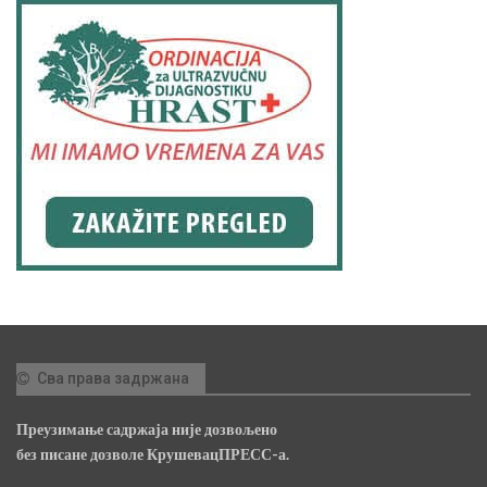
Сва права задржана
Преузимање садржаја није дозвољено
без писане дозволе КрушевацПРЕСС-а.