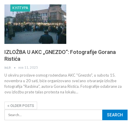
КУЛТУРА
IZLOŽBA U AKC „GNEZDO“: Fotografije Gorana
Ristića
нов 11, 2025
M.P.
U okviru proslave osmog rođendana AKC "Gnezdo", u subotu 15.
novembra u 20 sati, biće organizovano svečano otvaranje izložbe
fotografija "Rasbina", autora Gorana Ristića. Fotografije odabrane za
ovu izložbu prate talas protesta na lokalu…
OLDER POSTS