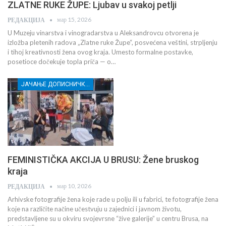
ZLATNE RUKE ŽUPE: Ljubav u svakoj petlji
мар 15, 2026
РЕДАКЦИЈА
U Muzeju vinarstva i vinogradarstva u Aleksandrovcu otvorena je
izložba pletenih radova „Zlatne ruke Župe“, posvećena veštini, strpljenju
i tihoj kreativnosti žena ovog kraja. Umesto formalne postavke,
posetioce dočekuje topla priča — o…
ЈАЧАЊЕ ДОПИСНИЧКЕ МРЕЖЕ НЕЗАВИСНИХ МЕДИЈА У РАСИНСКОМ ОКРУГУ
FEMINISTIČKA AKCIJA U BRUSU: Žene bruskog
kraja
мар 10, 2026
РЕДАКЦИЈА
Arhivske fotografije žena koje rade u polju ili u fabrici, te fotografije žena
koje na različite načine učestvuju u zajednici i javnom životu,
predstavljene su u okviru svojevrsne “žive galerije” u centru Brusa, na