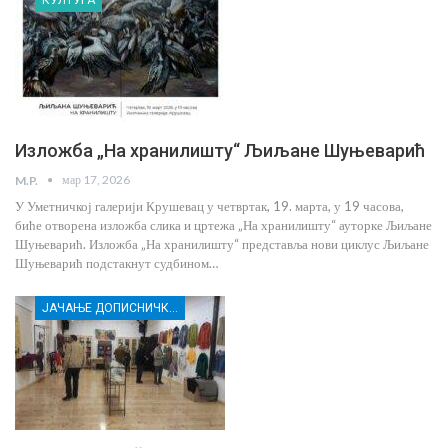
КУЛТУРА
Изложба „На хранилишту“ Љиљане Шуњеварић
мар 17, 2026
M.P.
У Уметничкој галерији Крушевац у четвртак, 19. марта, у 19 часова,
биће отворена изложба слика и цртежа „На хранилишту“ ауторке Љиљане
Шуњеварић. Изложба „На хранилишту“ представља нови циклус Љиљане
Шуњеварић подстакнут судбином…
ЈАЧАЊЕ ДОПИСНИЧКЕ МРЕЖЕ НЕЗАВИСНИХ МЕДИЈА У РАСИНСКОМ ОКРУГУ