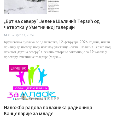
„Врт на северу“ Јелене Шалинић Терзић од
четвртка у Уметничкој галерији
феб 11, 2026
M.P.
Крушевачка публика ће од четвртка, 12. фебруара 2026. године, имати
прилику да погледа нову изложбу уметнице Јелене Шалинић Терзић под
називом „Врт на северу“. Свечано отварање заказано је за 19 часова у
простору Уметничке галерије (Мајке…
ДРУШТВО
Изложба радова полазника радионица
Канцеларије за младе