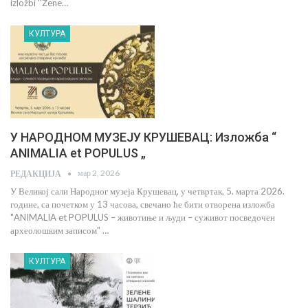
izložbi ''Žene…
КУЛТУРА
У НАРОДНОМ МУЗЕЈУ КРУШЕВАЦ: Изложба “
ANIMALIA et POPULUS „
мар 2, 2026
РЕДАКЦИЈА
У Великој сали Народног музеја Крушевац, у четвртак, 5. марта 2026.
године, са почетком у 13 часова, свечано ће бити отворена изложба
"ANIMALIA et POPULUS – животиње и људи – суживот посведочен
археолошким записом" …
КУЛТУРА