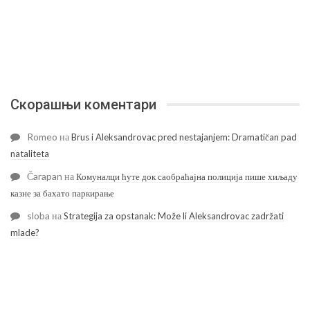
Скорашњи коментари
Romeo
на
Brus i Aleksandrovac pred nestajanjem: Dramatičan pad
nataliteta
Čarapan
на
Комуналци ћуте док саобраћајна полиција пише хиљаду
казне за бахато паркирање
sloba
на
Strategija za opstanak: Može li Aleksandrovac zadržati
mlade?