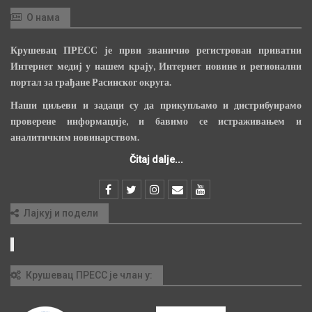
О нама
Крушевац ПРЕСС је први званично регистрован приватни
Интернет медиј у нашем крају, Интернет новине и регионални
портал за грађане Расинског округа.
Наши циљеви и задаци су да прикупљамо и дистрибуирамо
проверене информације, и бавимо се истраживањем и
аналитичким новинарством.
Čitaj dalje...
Лајкуј и подели
Крушевац ПРЕСС је члан у: