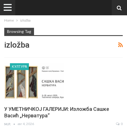
Home
izložba
Browsing Tag
izložba
КУЛТУРА
У УМЕТНИЧКОЈ ГАЛЕРИЈИ: Изложба Сашке
Васић „Нерватура“
авг 4, 2026
0
M.P.