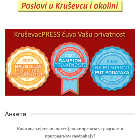
Анкета
Како оцењујете квалитет јавног превоза у градском и
приградском саобраћају?