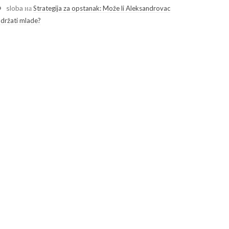
sloba
на
Strategija za opstanak: Može li Aleksandrovac
adržati mlade?