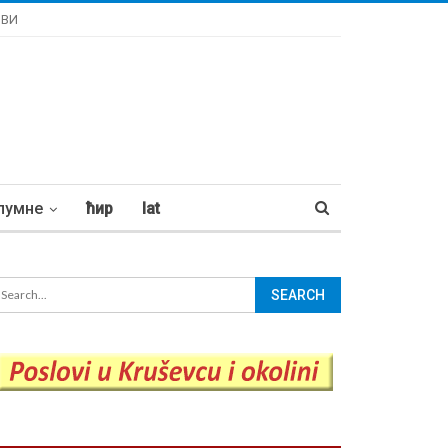
ОВИ
лумне
ћир
lat