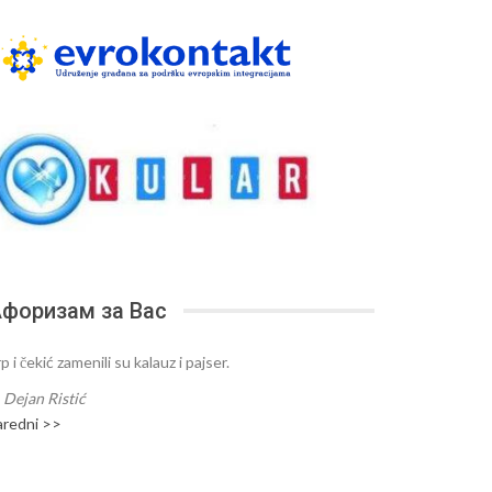
форизам за Вас
p i čekić zamenili su kalauz i pajser.
—
Dejan Ristić
aredni >>