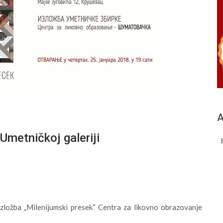
А
Umetničkoj galeriji
 izložba „Milenijumski presek“ Centra za likovno obrazovanje