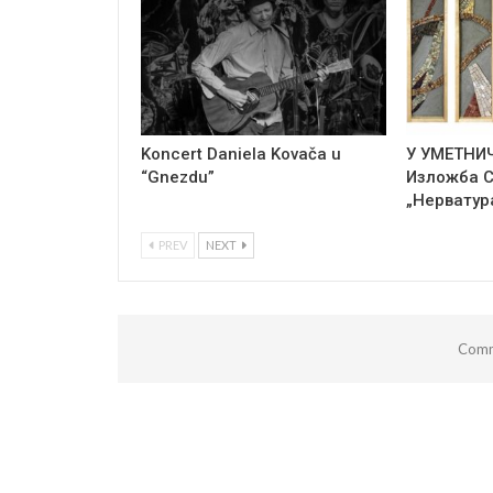
Koncert Daniela Kovača u
У УМЕТНИ
“Gnezdu”
Изложба 
„Нерватур
PREV
NEXT
Comm