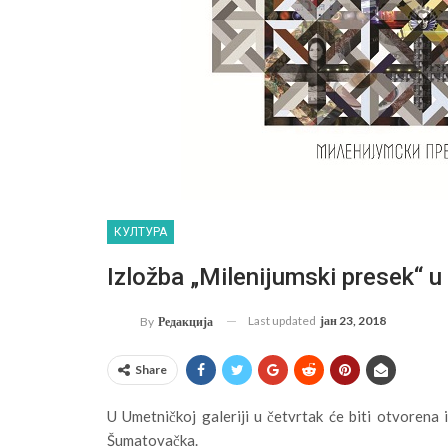
КУЛТУРА
Izložba „Milenijumski presek“ u 
Last updated
јан 23, 2018
By
Редакција
Share
U Umetničkoj galeriji u četvrtak će biti otvorena
Šumatovačka.