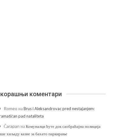
корашњи коментари
Romeo
на
Brus i Aleksandrovac pred nestajanjem:
ramatičan pad nataliteta
Čarapan
на
Комуналци ћуте док саобраћајна полиција
ише хиљаду казне за бахато паркирање