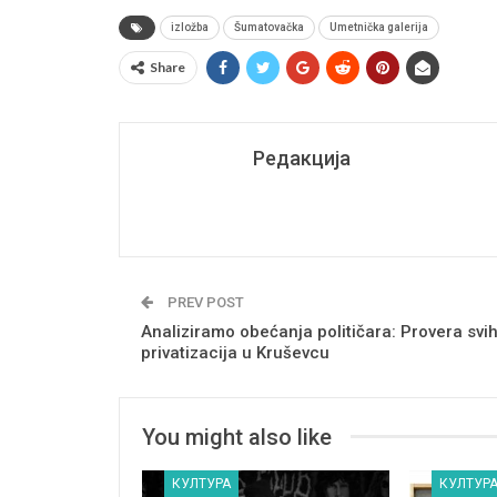
izložba
Šumatovačka
Umetnička galerija
Share
Редакција
PREV POST
Analiziramo obećanja političara: Provera svi
privatizacija u Kruševcu
You might also like
КУЛТУРА
КУЛТУР