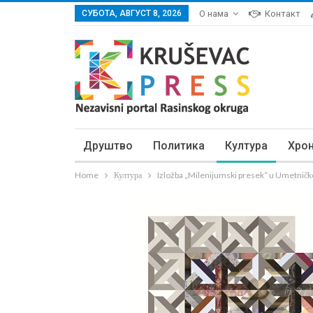
СУБОТА, АВГУСТ 8, 2026
О нама
Контакт
Друштво
Политика
Култура
Хро
Home
Култура
Izložba „Milenijumski presek“ u Umetničkoj