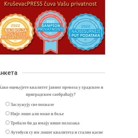
нкета
Како оцењујете квалитет јавног превоза у градском и
приградском саобраћају?
Заслужују све похвале
Није лоше али може и боље
Требало би да имају више полазака
Аутобуси су им лошег квалитета и стално касне