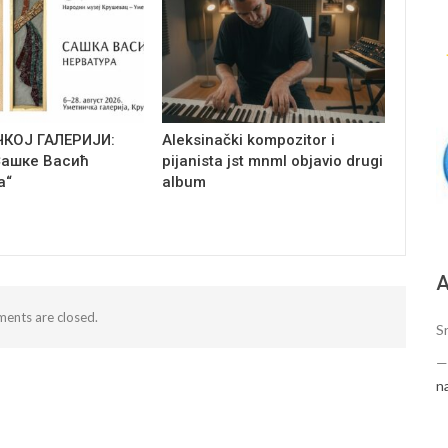
ЧКОЈ ГАЛЕРИЈИ:
Aleksinački kompozitor i
Сашке Васић
pijanista jst mnml objavio drugi
а“
album
А
ents are closed.
Sr
n