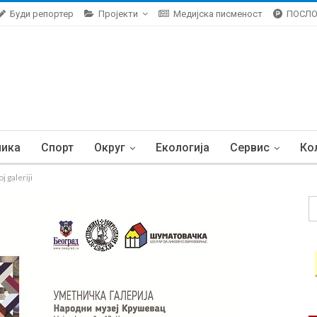
Буди репортер
Пројекти
Медијска писменост
ПОСЛ
ника
Спорт
Округ
Екологија
Сервис
Ко
 galeriji