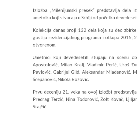
Izložba „Milenijumski presek“ predstavlja dela 
umetnika koji stvaraju u Srbiji od početka devedese
Kolekcija danas broji 132 dela koja su deo zbirke 
gostiju rezidencijalnog programa i otkupa 2015, 2
otvorenom.
Umetnici koji devedesetih stupaju na scenu o
Apostolović, Milan Kralj, Vladimir Perić, Uroš Đ
Pavlović, Gabrijel Glid, Aleksandar Mladenović, M
Šćepanović, Nikola Božović.
Prvu deceniju 21. veka na ovoj izložbi predstavlja
Predrag Terzić, Nina Todorović, Žolt Kovač, Ljilj
Stajčić.