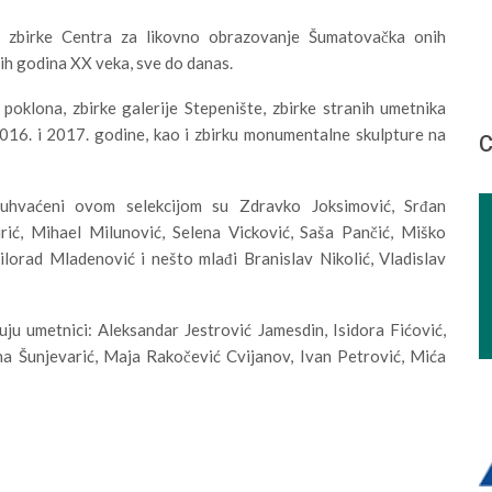
iz zbirke Centra za likovno obrazovanje Šumatovačka onih
tih godina XX veka, sve do danas.
poklona, zbirke galerije Stepenište, zbirke stranih umetnika
016. i 2017. godine, kao i zbirku monumentalne skulpture na
С
buhvaćeni ovom selekcijom su Zdravko Joksimović, Srđan
urić, Mihael Milunović, Selena Vicković, Saša Pančić, Miško
ilorad Mladenović i nešto mlađi Branislav Nikolić, Vladislav
uju umetnici: Aleksandar Jestrović Jamesdin, Isidora Fićović,
ana Šunjevarić, Maja Rakočević Cvijanov, Ivan Petrović, Mića