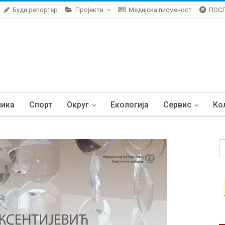
Буди репортер
Пројекти
Медијска писменост
ПОС
ника
Спорт
Округ
Екологија
Сервис
Ко