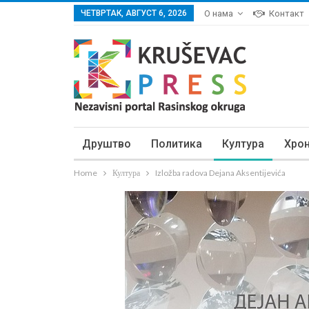
ЧЕТВРТАК, АВГУСТ 6, 2026
О нама
Контакт
Друштво
Политика
Култура
Хро
Home
Култура
Izložba radova Dejana Aksentijevića