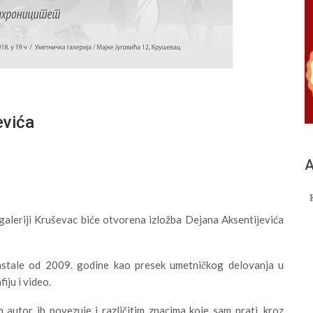
evića
А
 galeriji Kruševac biće otvorena izložba Dejana Aksentijevića
astale od 2009. godine kao presek umetničkog delovanja u
iju i video.
autor ih povezuje i različitim znacima koje sam prati, kroz