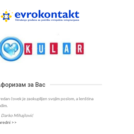
форизам за Вас
redan čovek je zaokuplljen svojim poslom, a lenština
uđim.
—
Darko Mihajlović
aredni >>