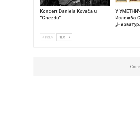
Koncert Daniela Kovača u
У УМЕТНИ
“Gnezdu”
Изложба 
„Нерватур
PREV
NEXT
Comm