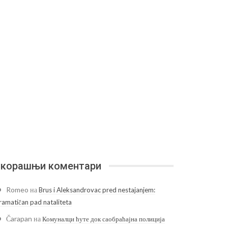
корашњи коментари
Romeo
на
Brus i Aleksandrovac pred nestajanjem:
ramatičan pad nataliteta
Čarapan
на
Комуналци ћуте док саобраћајна полиција