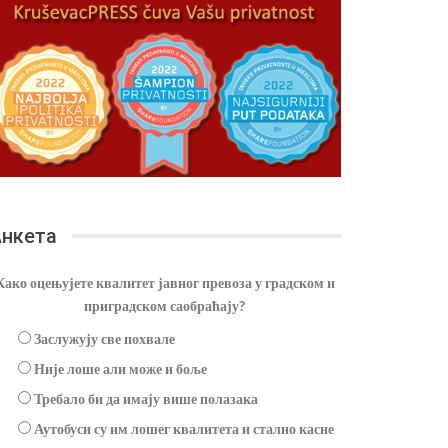
нкета
Како оцењујете квалитет јавног превоза у градском и
приградском саобраћају?
Заслужују све похвале
Није лоше али може и боље
Требало би да имају више полазака
Аутобуси су им лошег квалитета и стално касне