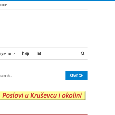
ЛОВИ
лумне
ћир
lat