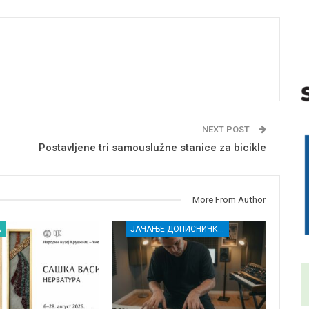
NEXT POST
Postavljene tri samouslužne stanice za bicikle
More From Author
А
ЈАЧАЊЕ ДОПИСНИЧКЕ МРЕЖЕ НЕЗАВИСНИХ МЕДИЈА У РАСИНСКОМ ОКРУГУ