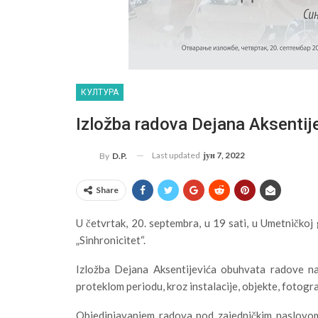
КУЛТУРА
Izložba radova Dejana Aksentij
Last updated
јун 7, 2022
By
D.P.
Share
U četvrtak, 20. septembra, u 19 sati, u Umetničkoj
„Sinhronicitet“.
Izložba Dejana Aksentijevića obuhvata radove n
proteklom periodu, kroz instalacije, objekte, fotograf
Objedinjavanjem radova pod zajedničkim naslovom 