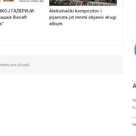
ЧКОЈ ГАЛЕРИЈИ:
Aleksinački kompozitor i
Сашке Васић
pijanista jst mnml objavio drugi
а“
album
ents are closed.
А
V
t
n