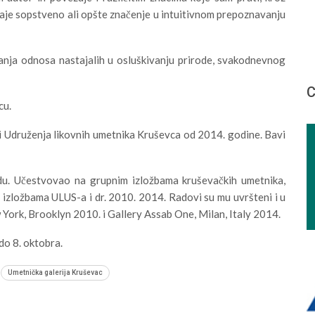
 daje sopstveno ali opšte značenje u intuitivnom prepoznavanju
ranja odnosa nastajalih u osluškivanju prirode, svakodnevnog
С
cu.
 i Udruženja likovnih umetnika Kruševca od 2014. godine. Bavi
u. Učestvovao na grupnim izložbama kruševačkih umetnika,
 izložbama ULUS-a i dr. 2010. 2014. Radovi su mu uvršteni i u
w York, Brooklyn 2010. i Gallery Assab One, Milan, Italy 2014.
do 8. oktobra.
Umetnička galerija Kruševac