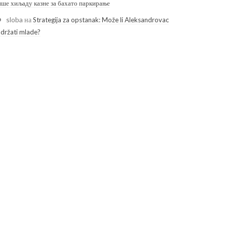
ише хиљаду казне за бахато паркирање
sloba
на
Strategija za opstanak: Može li Aleksandrovac
adržati mlade?