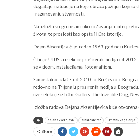
događaje i situacije na koje obraća pažnju i kojima
i razumevanju stvarnosti.
Na izložbi su grupisani oko uočavanja i interpreti
života, te prošlosti kao opšte i lične istorije.
Dejan Aksentijević je rođen 1963. godine u Krušev
Član je ULUS-a i sekcije proširenih medija od 2012.
se videom, instalacijama, fotografijom.
Samostalno izlaže od 2010. u Kruševcu i Beograd
redovno na Trijenalu proširenih medija u Beogradu,
uže selekcije izložbi: Gallery The Invisible Dog, Ne
Izložba radova Dejana Aksentijevića biće otvorena 
dejan aksentijević
sinhronicitet
Umetnička galerija
Share