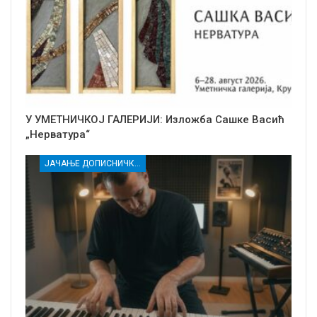
У УМЕТНИЧКОЈ ГАЛЕРИЈИ: Изложба Сашке Васић
„Нерватура“
ЈАЧАЊЕ ДОПИСНИЧКЕ МРЕЖЕ НЕЗАВИСНИХ МЕДИЈА У РАСИНСКОМ ОКРУГУ