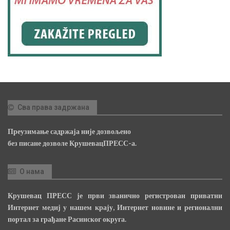
Сва права задржана
Преузимање садржаја није дозвољено
без писане дозволе КрушевацПРЕСС-а.
О нама
Крушевац ПРЕСС је први званично регистрован приватни
Интернет медиј у нашем крају, Интернет новине и регионални
портал за грађане Расинског округа.