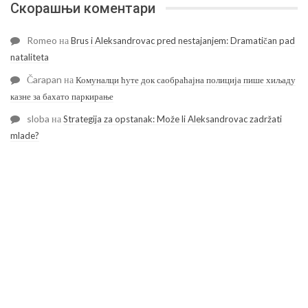
Скорашњи коментари
Romeo
на
Brus i Aleksandrovac pred nestajanjem: Dramatičan pad
nataliteta
Čarapan
на
Комуналци ћуте док саобраћајна полиција пише хиљаду
казне за бахато паркирање
sloba
на
Strategija za opstanak: Može li Aleksandrovac zadržati
mlade?