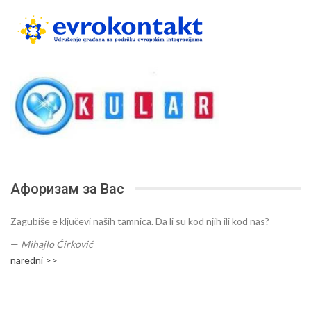
Афоризам за Вас
Zagubiše e ključevi naših tamnica. Da li su kod njih ili kod nas?
—
Mihajlo Ćirković
naredni >>