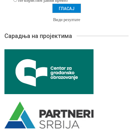
Не користим јавни превоз
Види резултате
Сарадња на пројектима