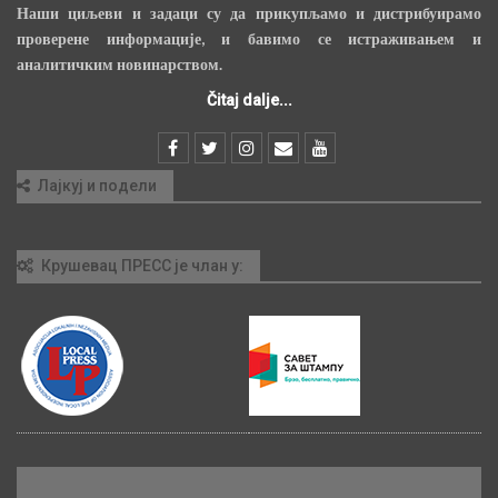
Наши циљеви и задаци су да прикупљамо и дистрибуирамо
проверене информације, и бавимо се истраживањем и
аналитичким новинарством.
Čitaj dalje...
Лајкуј и подели
Крушевац ПРЕСС је члан у: