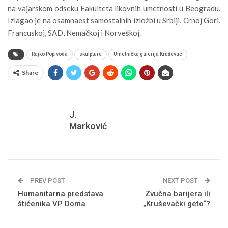
na vajarskom odseku Fakulteta likovnih umetnosti u Beogradu.
Izlagao je na osamnaest samostalnih izložbi u Srbiji, Crnoj Gori,
Francuskoj, SAD, Nemačkoj i Norveškoj.
Rajko Popivoda
skulpture
Umetnička galerija Kruševac
Share
J.
Marković
PREV POST
NEXT POST
Humanitarna predstava
Zvučna barijera ili
štićenika VP Doma
„Kruševački geto“?