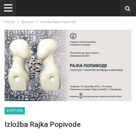
Home
Култура
Izložba Rajka Popivode
КУЛТУРА
Izložba Rajka Popivode