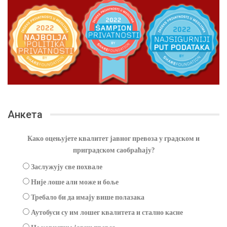
Анкета
Како оцењујете квалитет јавног превоза у градском и
приградском саобраћају?
Заслужују све похвале
Није лоше али може и боље
Требало би да имају више полазака
Аутобуси су им лошег квалитета и стално касне