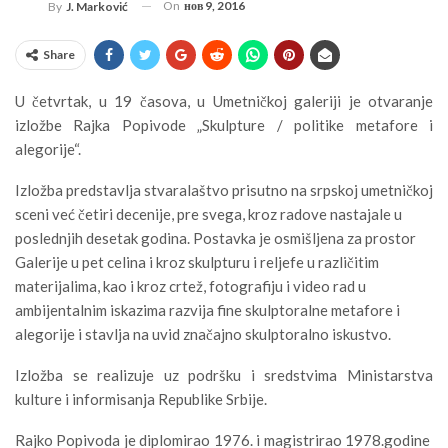
On
нов 9, 2016
By
J. Marković
Share
U četvrtak, u 19 časova, u Umetničkoj galeriji je otvaranje
izložbe Rajka Popivode „Skulpture / politike metafore i
alegorije“.
Izložba predstavlja stvaralaštvo prisutno na srpskoj umetničkoj
sceni već četiri decenije, pre svega, kroz radove nastajale u
poslednjih desetak godina. Postavka je osmišljena za prostor
Galerije u pet celina i kroz skulpturu i reljefe u različitim
materijalima, kao i kroz crtež, fotografiju i video rad u
ambijentalnim iskazima razvija fine skulptoralne metafore i
alegorije i stavlja na uvid značajno skulptoralno iskustvo.
Izložba se realizuje uz podršku i sredstvima Ministarstva
kulture i informisanja Republike Srbije.
Rajko Popivoda je diplomirao 1976. i magistrirao 1978.godine