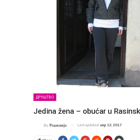
ДРУШТВО
Jedina žena – obućar u Rasinsk
Last updated
апр 13, 2017
By
Редакција