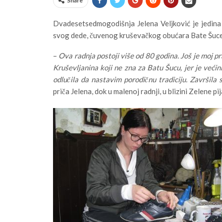
Share
Dvadesetsedmogodišnja Jelena Veljković je jedina
svog dede, čuvenog kruševačkog obućara Bate Šuce
–
Ova radnja postoji više od 80 godina. Još je moj pr
Kruševljanina koji ne zna za Batu Šucu, jer je većin
odlučila da nastavim porodičnu tradiciju. Završila 
priča Jelena, dok u malenoj radnji, u blizini Zelene p