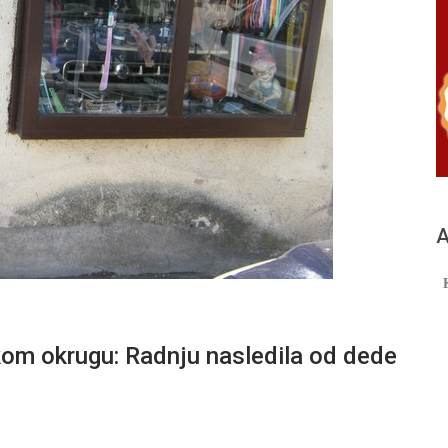
А
om okrugu: Radnju nasledila od dede