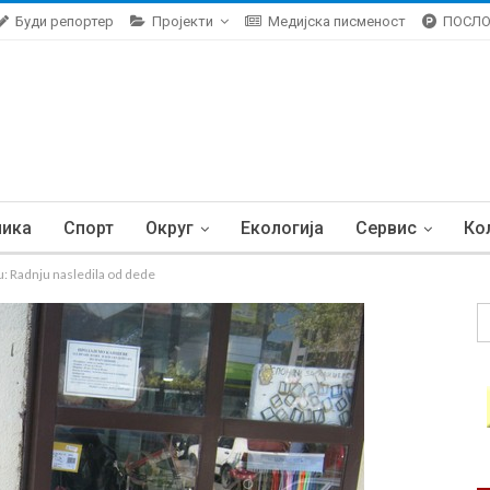
Буди репортер
Пројекти
Медијска писменост
ПОСЛ
ника
Спорт
Округ
Екологија
Сервис
Ко
: Radnju nasledila od dede