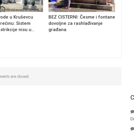
vode u Kruševcu
BEZ CISTERNI: Česme i fontane
trećinu: Sistem
dovoljne za rashlađivanje
estrikcije nisu u…
građana
ents are closed.
С
D