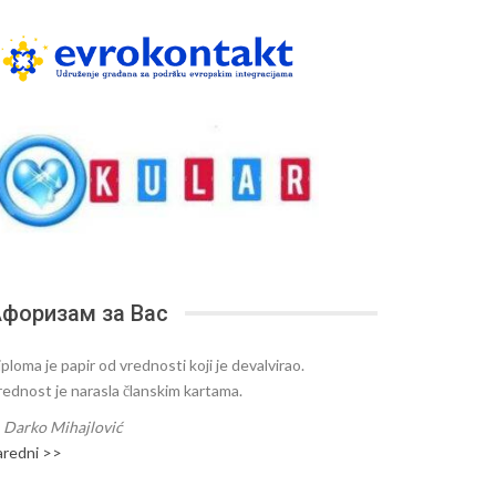
форизам за Вас
ploma je papir od vrednosti koji je devalvirao.
rednost je narasla članskim kartama.
—
Darko Mihajlović
aredni >>