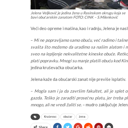
Jelena Veljković je jedina žena u Rasinskom okrugu koja se
bavi obučarskim zanatom FOTO: CINK – S.Milenković
Veći deo opreme i mašina, kao i radnju, Jelena je nas
–
Mi ne popravljamo samo obuću, već radimo i tašne 
svašta što možemo da uradimo sa našim alatom i mat
sveo na lepljenje nekvalitetne kineske obuće. Retk
plati popravku. Mnogi su manje platili obuću kod Kin
jedina kruševačka obućarka.
Jelena kaže da obućarski zanat nije previše isplativ.
–
Mogla sam i ja da završim fakultet, ali je splet
gazda. Teško je zaraditi prosečnu platu, jer treba p
mnogo, ali ne vredi žaliti se.
– mudro zaključuje Jelen
Kruševac
obućar
žena
Share