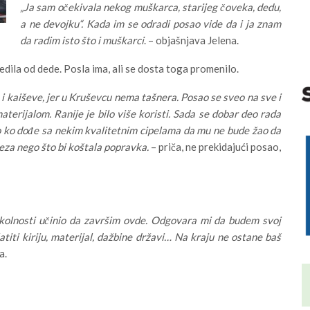
„Ja sam očekivala nekog muškarca, starijeg čoveka, dedu,
a ne devojku“. Kada im se odradi posao vide da i ja znam
da radim isto što i muškarci
. – objašnjava Jelena.
ledila od dede. Posla ima, ali se dosta toga promenilo.
i kaiševe, jer u Kruševcu nema tašnera. Posao se sveo na sve i
erijalom. Ranije je bilo više koristi. Sada se dobar deo rada
o ko dođe sa nekim kvalitetnim cipelama da mu ne bude žao da
eza nego što bi koštala popravka.
– priča, ne prekidajući posao,
 okolnosti učinio da završim ovde. Odgovara mi da budem svoj
latiti kiriju, materijal, dažbine državi… Na kraju ne ostane baš
a.