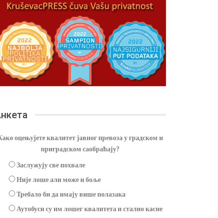
нкета
Како оцењујете квалитет јавног превоза у градском и
приградском саобраћају?
Заслужују све похвале
Није лоше али може и боље
Требало би да имају више полазака
Аутобуси су им лошег квалитета и стално касне