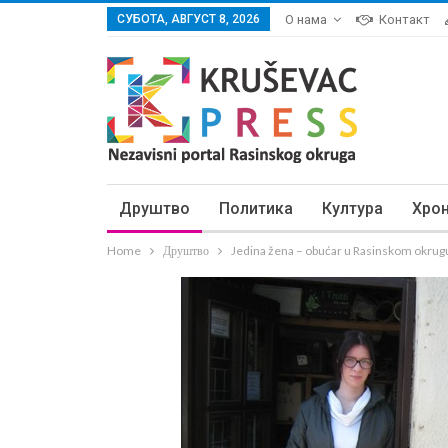
СУБОТА, АВГУСТ 8, 2026
О нама
Контакт
Друштво
Политика
Култура
Хро
Home
Друштво
Jedina žena – obućar u Rasinskom okrugu