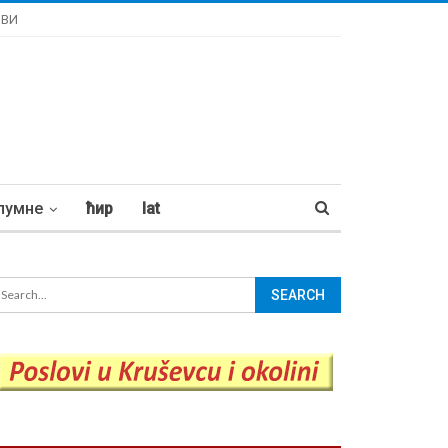
ОВИ
лумне
ћир
lat