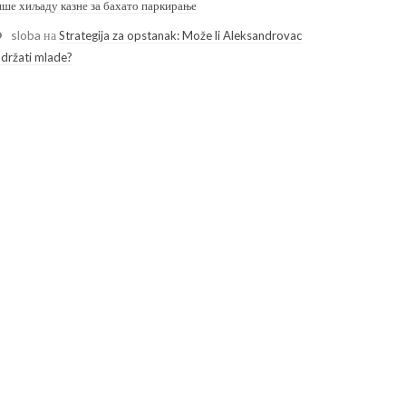
ише хиљаду казне за бахато паркирање
sloba
на
Strategija za opstanak: Može li Aleksandrovac
adržati mlade?