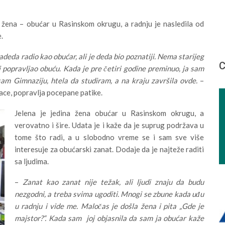
 žena – obućar u Rasinskom okrugu, a radnju je nasledila od
.
adeda radio kao obućar, ali je deda bio poznatiji. Nema starijeg
С
i popravljao obuću. Kada je pre četiri godine preminuo, ja sam
sam Gimnaziju, htela da studiram, a na kraju završila ovde.
–
ijace, popravlja pocepane patike.
Jelena je jedina žena obućar u Rasinskom okrugu, a
verovatno i šire. Udata je i kaže da je suprug podržava u
tome što radi, a u slobodno vreme se i sam sve više
interesuje za obućarski zanat. Dodaje da je najteže raditi
sa ljudima.
–
Zanat kao zanat nije težak, ali ljudi znaju da budu
nezgodni, a treba svima ugoditi. Mnogi se zbune kada uđu
u radnju i vide me. Maločas je došla žena i pita „Gde je
majstor?“. Kada sam joj objasnila da sam ja obućar kaže