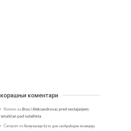
корашњи коментари
Romeo
на
Brus i Aleksandrovac pred nestajanjem:
ramatičan pad nataliteta
Čarapan
на
Комуналци ћуте док саобраћајна полиција