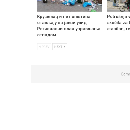
Крушевац и пет општина
Potrošnja 
стављају на јавни увид
skočila za 
Регионални план управљања
stabilan, r
отпадом
PREV
NEXT
Comm