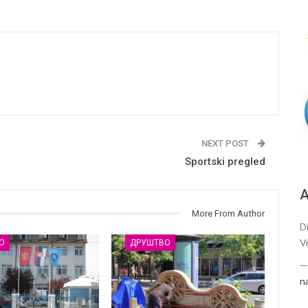
NEXT POST
Sportski pregled
А
More From Author
Di
V
О
ДРУШТВО
n