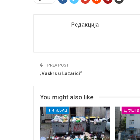
Редакција
PREV POST
„Vaskrs u Lazarici“
You might also like
ЋИЋЕВАЦ
ДРУШТВ