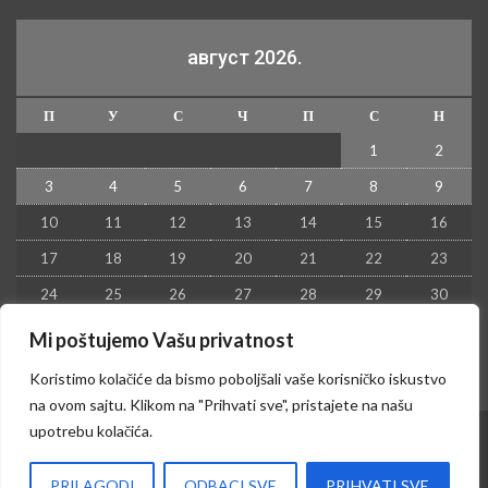
август 2026.
П
У
С
Ч
П
С
Н
1
2
3
4
5
6
7
8
9
10
11
12
13
14
15
16
17
18
19
20
21
22
23
24
25
26
27
28
29
30
31
Mi poštujemo Vašu privatnost
« јул
Koristimo kolačiće da bismo poboljšali vaše korisničko iskustvo
na ovom sajtu. Klikom na "Prihvati sve", pristajete na našu
upotrebu kolačića.
© 2026 - Kruševac PRESS. Sva prava zadržana.
PRILAGODI
ODBACI SVE
PRIHVATI SVE
Izrada sajta i hosting:
Hosting-Srbija