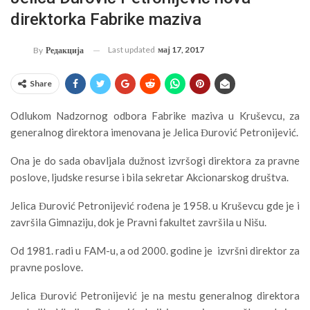
direktorka Fabrike maziva
Last updated
мај 17, 2017
By
Редакција
Share
Odlukom Nadzornog odbora Fabrike maziva u Kruševcu, za
generalnog direktora imenovana je Jelica Đurović Petronijević.
Ona je do sada obavljala dužnost izvršogi direktora za pravne
poslove, ljudske resurse i bila sekretar Akcionarskog društva.
Jelica Đurović Petronijević rođena je 1958. u Kruševcu gde je i
završila Gimnaziju, dok je Pravni fakultet završila u Nišu.
Od 1981. radi u FAM-u, a od 2000. godine je izvršni direktor za
pravne poslove.
Jelica Đurović Petronijević je na mestu generalnog direktora