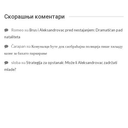
Скорашњи коментари
Romeo
на
Brus i Aleksandrovac pred nestajanjem: Dramatičan pad
nataliteta
Čarapan
на
Комуналци ћуте док саобраћајна полиција пише хиљаду
казне за бахато паркирање
sloba
на
Strategija za opstanak: Može li Aleksandrovac zadržati
mlade?