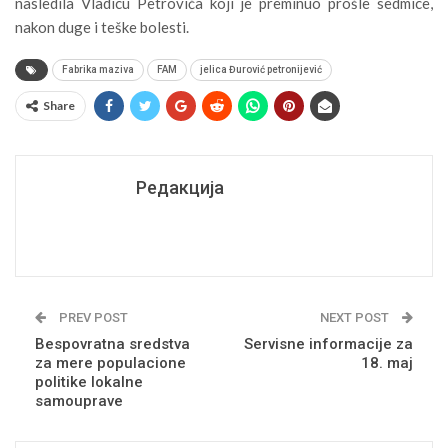
nasledila Vladicu Petrovića koji je preminuo prošle sedmice,
nakon duge i teške bolesti.
Fabrika maziva
FAM
jelica Đurović petronijević
Share
Редакција
PREV POST
NEXT POST
Bespovratna sredstva
Servisne informacije za
za mere populacione
18. maj
politike lokalne
samouprave