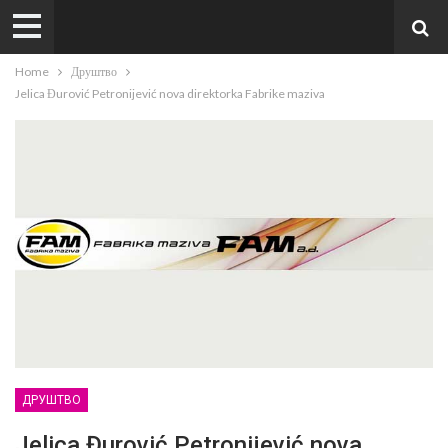
Home
Друштво
Jelica Đurović Petronijević nova direktorka Fabrike maziva
ДРУШТВО
Jelica Đurović Petronijević nova