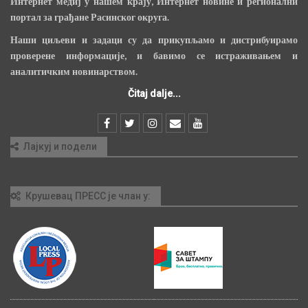
Интернет медиј у нашем крају, Интернет новине и регионални
портал за грађане Расинског округа.
Наши циљеви и задаци су да прикупљамо и дистрибуирамо
проверене информације, и бавимо се истраживањем и
аналитичким новинарством.
Čitaj dalje...
Лајкуј и подели
Крушевац ПРЕСС је члан у: