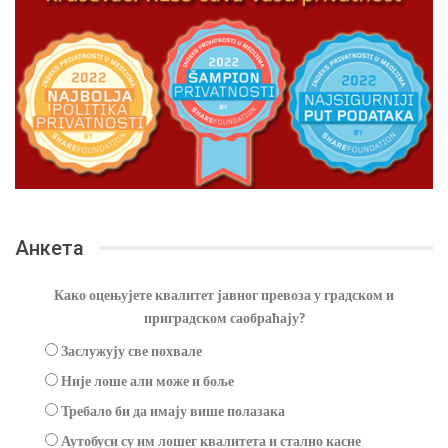
Анкета
Како оцењујете квалитет јавног превоза у градском и
приградском саобраћају?
Заслужују све похвале
Није лоше али може и боље
Требало би да имају више полазака
Аутобуси су им лошег квалитета и стално касне