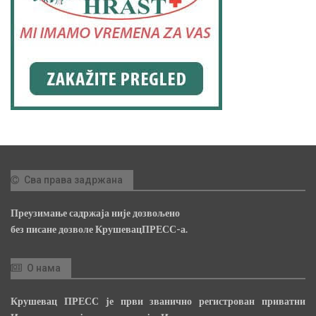
Сва права задржана
Преузимање садржаја није дозвољено
без писане дозволе КрушевацПРЕСС-а.
О нама
Крушевац ПРЕСС је први званично регистрован приватни