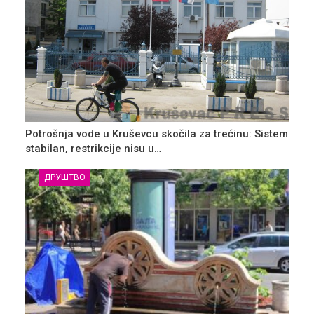
Potrošnja vode u Kruševcu skočila za trećinu: Sistem
stabilan, restrikcije nisu u…
ДРУШТВО