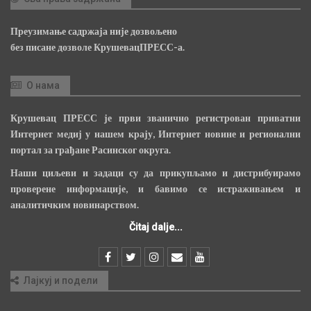
Преузимање садржаја није дозвољено
без писане дозволе КрушевацПРЕСС-а.
О нама
Крушевац ПРЕСС је први званично регистрован приватни
Интернет медиј у нашем крају, Интернет новине и регионални
портал за грађане Расинског округа.
Наши циљеви и задаци су да прикупљамо и дистрибуирамо
проверене информације, и бавимо се истраживањем и
аналитичким новинарством.
Čitaj dalje...
Лајкуј и подели