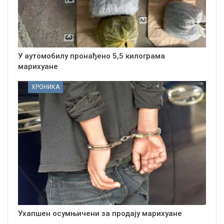
У аутомобилу пронађено 5,5 килограма
марихуане
ХРОНИКА
Ухапшен осумњичени за продају марихуане