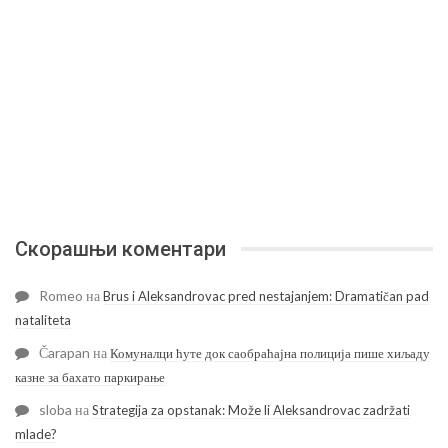
Скорашњи коментари
Romeo
на
Brus i Aleksandrovac pred nestajanjem: Dramatičan pad
nataliteta
Čarapan
на
Комуналци ћуте док саобраћајна полиција пише хиљаду
казне за бахато паркирање
sloba
на
Strategija za opstanak: Može li Aleksandrovac zadržati
mlade?