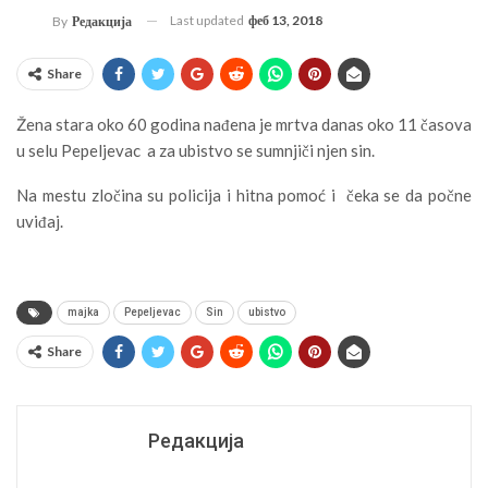
Last updated
феб 13, 2018
By
Редакција
Share
Žena stara oko 60 godina nađena je mrtva danas oko 11 časova
u selu Pepeljevac a za ubistvo se sumnjiči njen sin.
Na mestu zločina su policija i hitna pomoć i čeka se da počne
uviđaj.
majka
Pepeljevac
Sin
ubistvo
Share
Редакција