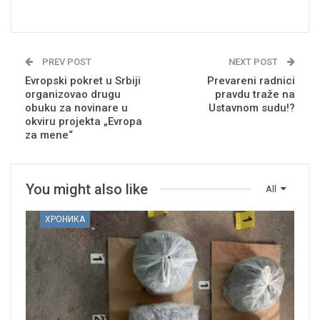
PREV POST
NEXT POST
Evropski pokret u Srbiji
Prevareni radnici
organizovao drugu
pravdu traže na
obuku za novinare u
Ustavnom sudu!?
okviru projekta „Evropa
za mene“
You might also like
All
ХРОНИКА