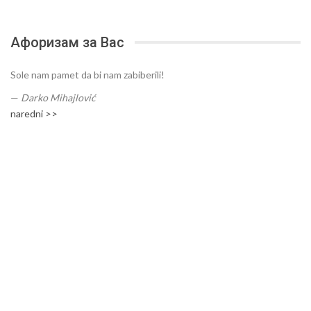
Афоризам за Вас
Sole nam pamet da bi nam zabiberili!
—
Darko Mihajlović
naredni >>