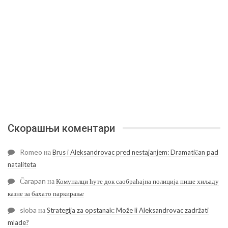
Скорашњи коментари
Romeo
на
Brus i Aleksandrovac pred nestajanjem: Dramatičan pad
nataliteta
Čarapan
на
Комуналци ћуте док саобраћајна полиција пише хиљаду
казне за бахато паркирање
sloba
на
Strategija za opstanak: Može li Aleksandrovac zadržati
mlade?