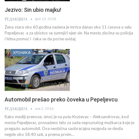
Jezivo: Sin ubio majku!
феб 13, 2018
РЕДАКЦИЈА
Žena stara oko 60 godina nađena je mrtva danas oko 11 časova u selu
Pepeljevac a za ubistvo se sumnjiči njen sin. Na mestu zločina su policija
i hitna pomoć i čeka se da počne uviđaj.
ХРОНИКА
Automobil prešao preko čoveka u Pepeljevcu
нов 2, 2016
РЕДАКЦИЈА
Kako mediji prenose, sinoć je na putu Kruševac – Aleksandrovac, kod
mesta Pepeljevac, pronađeno telo za sada nepoznatog muškarca koje je
pregazio automobil. Ova neobična saobraćajna nezgoda se desila
negde oko 18.40 sati, a prema prvim…