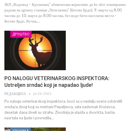
ЈКП „Водовод – Крушевац“ обавештава кориснике да ће због планираних
радова на црпној станици „Пепељевац“ (Бегово Брдо), 9. марта од 8.00
часова до 10. марта до 8.00 часова, без воде бити насељена места -
Бегово Брдо, Вучак,…
ДРУШТВО
PO NALOGU VETERINARSKOG INSPEKTORA:
Ustreljen srndać koji je napadao ljude!
јул 26, 2021
РЕДАКЦИЈА
Po nalogu veterinarskog inspektora, lovci su u nedelju uveče odstrelili
srndaća zbog kog su meštani Pepeljevca, sela nadomak Kruševca,
desetak dana živeli su strahu. Životinja je ulazila u dvorišta, bašte,
nasrtala na ljude i povredila…
ХРОНИКА