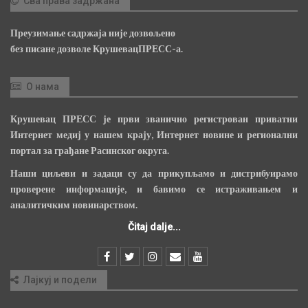
Сва права задржана
Преузимање садржаја није дозвољено
без писане дозволе КрушевацПРЕСС-а.
О нама
Крушевац ПРЕСС је први званично регистрован приватни
Интернет медиј у нашем крају, Интернет новине и регионални
портал за грађане Расинског округа.
Наши циљеви и задаци су да прикупљамо и дистрибуирамо
проверене информације, и бавимо се истраживањем и
аналитичким новинарством.
Čitaj dalje...
Лајкуј и подели