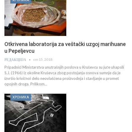
Otkrivena laboratorija za veštački uzgoj marihuane
u Pepeljevcu
сеп 15, 2018
РЕДАКЦИЈА
Pripadnici Ministarstva unutrašnjih poslova u Kruševcu su juče uhapsili
S.J. (1966) iz okoline Kruševca zbog postojanja osnova sumnje da je
izvršio krivičnoi delo neovlašćena proizvodnja i stavljanje u promet
opojnih droga. Prilikom…
ХРОНИКА