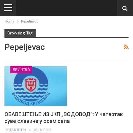
Home
Pepeljevac
Browsing Tag
Pepeljevac
ДРУШТВО
ОБАВЕШТЕЊЕ ИЗ ЈКП „ВОДОВОД“: У четвртак
суве славине у осам села
мар 8, 2023
РЕДАКЦИЈА