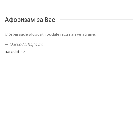
Афоризам за Вас
U Srbiji sade glupost i budale niču na sve strane.
—
Darko Mihajlović
naredni >>