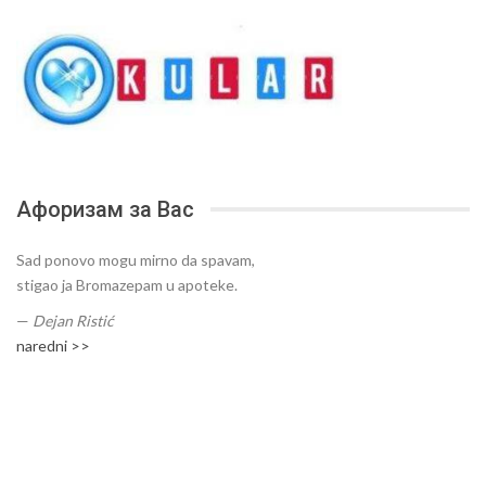
Афоризам за Вас
Sad ponovo mogu mirno da spavam,
stigao ja Bromazepam u apoteke.
—
Dejan Ristić
naredni >>