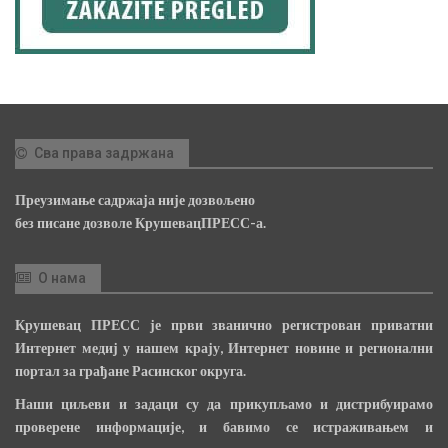
Сва права задржана
Преузимање садржаја није дозвољено
без писане дозволе КрушевацПРЕСС-а.
О нама
Крушевац ПРЕСС је први званично регистрован приватни
Интернет медиј у нашем крају, Интернет новине и регионални
портал за грађане Расинског округа.
Наши циљеви и задаци су да прикупљамо и дистрибуирамо
проверене информације, и бавимо се истраживањем и