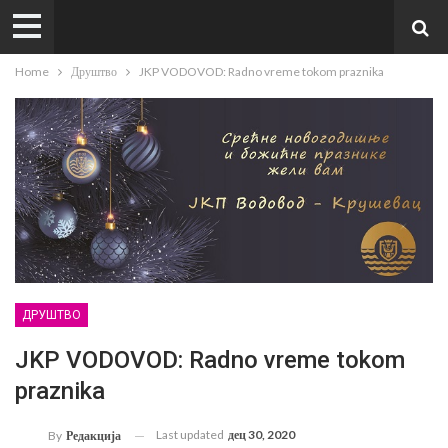
Home
Друштво
JKP VODOVOD: Radno vreme tokom praznika
ДРУШТВО
JKP VODOVOD: Radno vreme tokom
praznika
Last updated
дец 30, 2020
By
Редакција