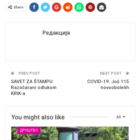
Share
Редакција
PREV POST
NEXT POST
SAVET ZA ŠTAMPU:
COVID-19: Još 115
Razočarani odlukom
novoobolelih
KRIK-a
You might also like
All
ДРУШТВО