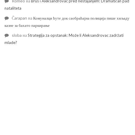
Romeo
на
Brus i Aleksandrovac pred nestajanjem: Dramatičan pad
nataliteta
Čarapan
на
Комуналци ћуте док саобраћајна полиција пише хиљаду
казне за бахато паркирање
sloba
на
Strategija za opstanak: Može li Aleksandrovac zadržati
mlade?