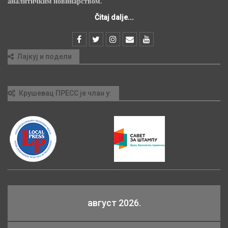
аналитичким новинарством.
Čitaj dalje...
Лајкуј и подели
Крушевац ПРЕСС је члан у:
август 2026.