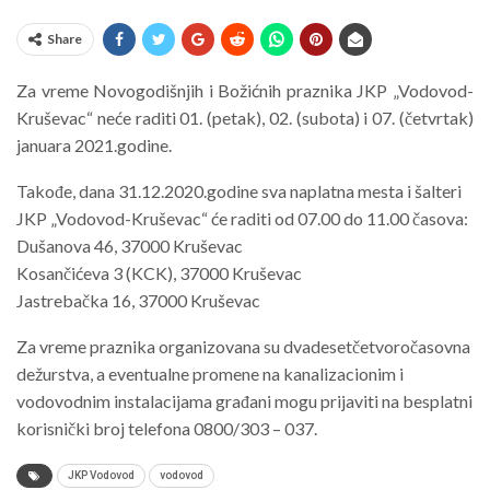
Share
Za vreme Novogodišnjih i Božićnih praznika
JKP „Vodovod-
Kruševac“ neće raditi 01. (petak), 02. (subota) i 07.
(četvrtak)
januara 2021.godine.
Takođe, dana 31.12.2020.godine sva naplatna mesta i šalteri
JKP
„Vodovod-Kruševac“ će raditi od 07.00 do 11.00 časova:
Dušanova 46, 37000 Kruševac
Kosančićeva 3 (KCK), 37000 Kruševac
Jastrebačka 16, 37000 Kruševac
Za vreme praznika organizovana su dvadesetčetvoročasovna
dežurstva, a
eventualne promene na kanalizacionim i
vodovodnim instalacijama građani
mogu prijaviti na besplatni
korisnički broj telefona 0800/303 – 037.
JKP Vodovod
vodovod