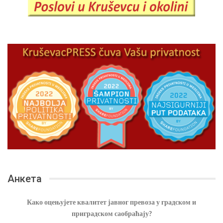
Анкета
Како оцењујете квалитет јавног превоза у градском и
приградском саобраћају?