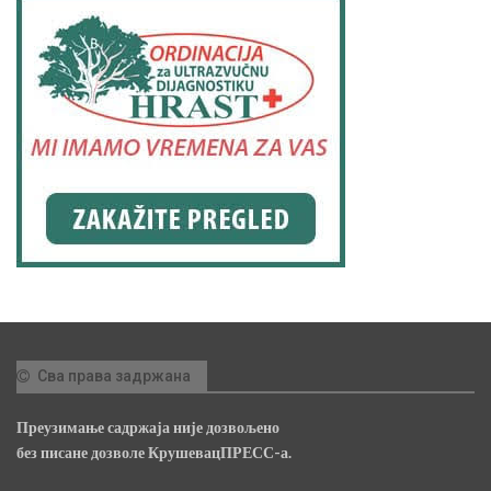
Сва права задржана
Преузимање садржаја није дозвољено
без писане дозволе КрушевацПРЕСС-а.