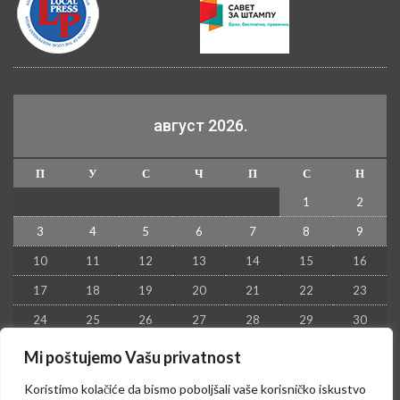
август 2026.
П
У
С
Ч
П
С
Н
1
2
3
4
5
6
7
8
9
10
11
12
13
14
15
16
17
18
19
20
21
22
23
24
25
26
27
28
29
30
31
Mi poštujemo Vašu privatnost
« јул
Koristimo kolačiće da bismo poboljšali vaše korisničko iskustvo