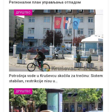
Регионални план управљања отпадом
ДРУШТВО
Potrošnja vode u Kruševcu skočila za trećinu: Sistem
stabilan, restrikcije nisu u…
ДРУШТВО