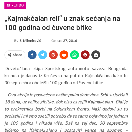
ДРУШТВО
„Kajmakčalan reli“ u znak sećanja na
100 godina od čuvene bitke
On
сеп 27, 2016
By
S. Milenković
Share
Devetočlana ekipa Sportskog auto-moto saveza Beograda
krenula je danas iz Kruševca na put do Kajmakčalana kako bi
30.septembra obeležili 100 godina od čuvene bitke.
–
Ova akcija je posvećena našim palim dedovima. Srbi su jurišali
18 dana, uz velike gibitke, dok nisu osvojili Kajmakčalan . Bial je
to prekretnica borbi na Solunskom frontu. Naši dedovi su tu
prolazili i mi smo osetili potrebu da se tamo pojavimo jer jednom
je 100 godina i nikada više. Baš na taj dan, 30 septembra
bićemo na Kajmakčalanu i postaviti vence na spomen –