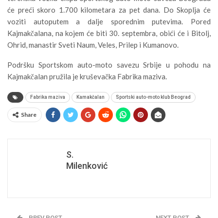
će preći skoro 1.700 kilometara za pet dana. Do Skoplja će
voziti autoputem a dalje sporednim putevima. Pored
Kajmakčalana, na kojem će biti 30. septembra, obići će i Bitolj,
Ohrid, manastir Sveti Naum, Veles, Prilep i Kumanovo.
Podršku Sportskom auto-moto savezu Srbije u pohodu na
Kajmakčalan pružila je kruševačka Fabrika maziva.
Fabrika maziva
Kamakčalan
Sportski auto-moto klub Beograd
Share
S.
Milenković
PREV POST
NEXT POST