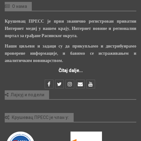
О нама
Крушевац ПРЕСС је први званично регистрован приватни
Интернет медиј у нашем крају, Интернет новине и регионални
портал за грађане Расинског округа.
Наши циљеви и задаци су да прикупљамо и дистрибуирамо
проверене информације, и бавимо се истраживањем и
аналитичким новинарством.
Čitaj dalje...
Лајкуј и подели
Крушевац ПРЕСС је члан у: