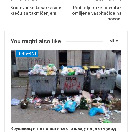
Kruševačke košarkašice
Roditelji traže povratak
kreću sa takmičenjem
omiljene vaspitačice na
posao!
You might also like
All
ЋИЋЕВАЦ
Крушевац и пет општина стављају на јавни увид