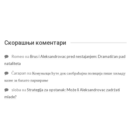
Скорашњи коментари
Romeo
на
Brus i Aleksandrovac pred nestajanjem: Dramatičan pad
nataliteta
Čarapan
на
Комуналци ћуте док саобраћајна полиција пише хиљаду
казне за бахато паркирање
sloba
на
Strategija za opstanak: Može li Aleksandrovac zadržati
mlade?