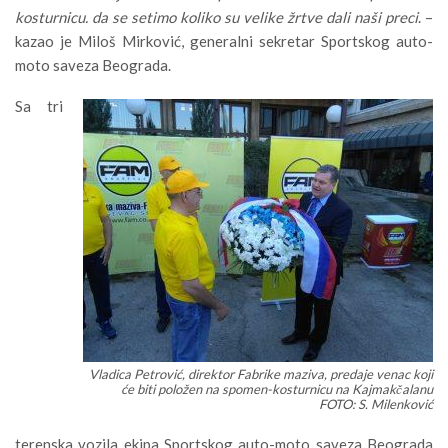
kosturnicu. da se setimo koliko su velike žrtve dali naši preci
. –
kazao je Miloš Mirković, generalni sekretar Sportskog auto-
moto saveza Beograda.
Sa tri
Vladica Petrović, direktor Fabrike maziva, predaje venac koji
će biti položen na spomen-kosturnicu na Kajmakčalanu
FOTO: S. Milenković
terenska vozila ekipa Sportskog auto-moto saveza Beograda