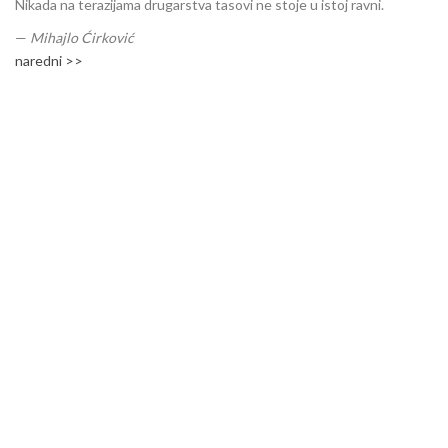
Nikada na terazijama drugarstva tasovi ne stoje u istoj ravni.
—
Mihajlo Ćirković
naredni >>