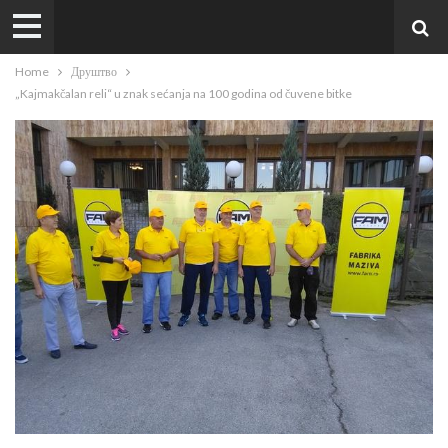
Home
Друштво
„Kajmakčalan reli“ u znak sećanja na 100 godina od čuvene bitke