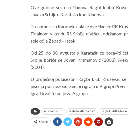
Ove godine šestoro članova Ragbi kluba Kruše
saveza Srbije u Karatašu kod Kladova.
Trenutno se u Karatašu nalaze dve članice RK Kru
Finalnom vikendu RS Srbije u Vršcu, održanom pro
selekcija Zapad – Istok.
Od 25. do 30. avgusta u Karatašu će boraviti če
Srbije boriće se Jovan Krsmanović (2003), Alek
(2004).
U prolećnoj polusezoni Ragbi klub Kruševac se tak
jesenju polusezonu. Seniori igraju u B grupi Prvenst
igrati kvalifikacije za A grupu.
Ana Tamburic
Izabela Mladenović
ragbi klub Kruševac
Share