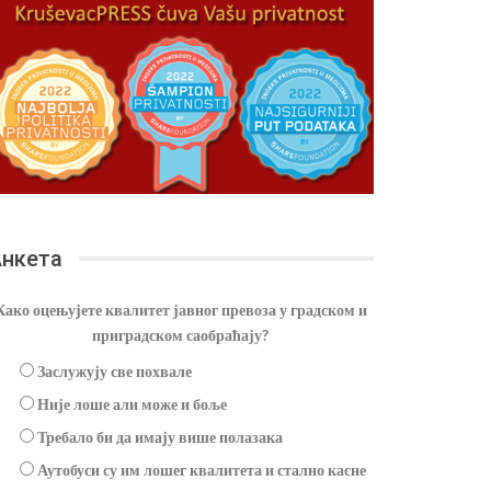
нкета
Како оцењујете квалитет јавног превоза у градском и
приградском саобраћају?
Заслужују све похвале
Није лоше али може и боље
Требало би да имају више полазака
Аутобуси су им лошег квалитета и стално касне