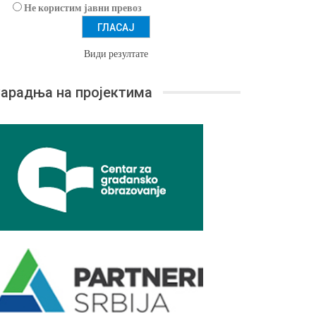
Не користим јавни превоз
Види резултате
арадња на пројектима