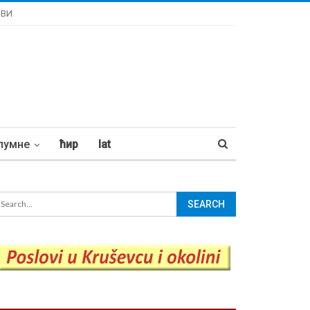
ОВИ
лумне
ћир
lat