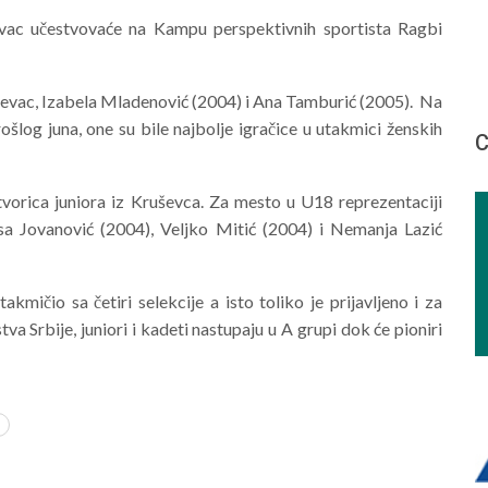
vac učestvovaće na Kampu perspektivnih sportista Ragbi
ševac, Izabela Mladenović (2004) i Ana Tamburić (2005). Na
šlog juna, one su bile najbolje igračice u utakmici ženskih
С
tvorica juniora iz Kruševca. Za mesto u U18 reprezentaciji
sa Jovanović (2004), Veljko Mitić (2004) i Nemanja Lazić
mičio sa četiri selekcije a isto toliko je prijavljeno i za
va Srbije, juniori i kadeti nastupaju u A grupi dok će pioniri