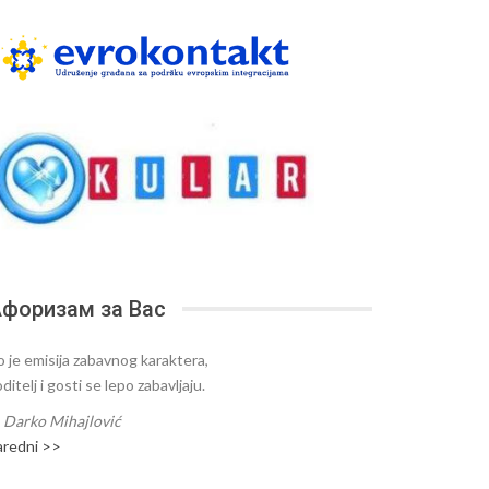
форизам за Вас
o je emisija zabavnog karaktera,
ditelj i gosti se lepo zabavljaju.
—
Darko Mihajlović
aredni >>