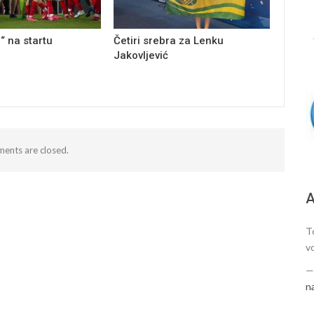
“ na startu
Četiri srebra za Lenku
Jakovljević
ents are closed.
А
T
vo
n