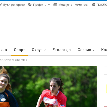
Буди репортер
Пројекти
Медијска писменост
ПОСЛ
ника
Спорт
Округ
Екологија
Сервис
Ко
ruševljana u Karatašu