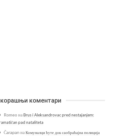
корашњи коментари
Romeo
на
Brus i Aleksandrovac pred nestajanjem:
ramatičan pad nataliteta
Čarapan
на
Комуналци ћуте док саобраћајна полиција