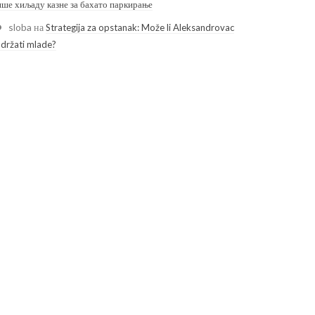
ише хиљаду казне за бахато паркирање
sloba
на
Strategija za opstanak: Može li Aleksandrovac
adržati mlade?