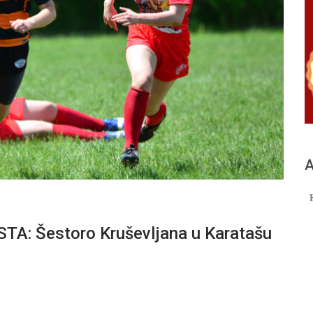
А
: Šestoro Kruševljana u Karatašu