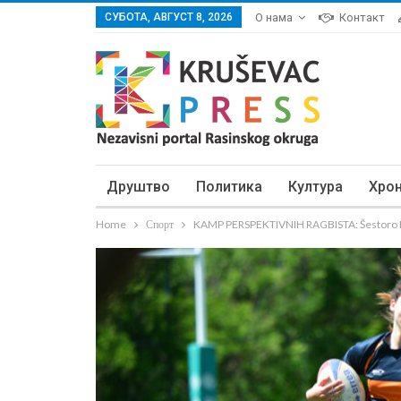
СУБОТА, АВГУСТ 8, 2026
О нама
Контакт
Друштво
Политика
Култура
Хро
Home
Спорт
KAMP PERSPEKTIVNIH RAGBISTA: Šestoro K