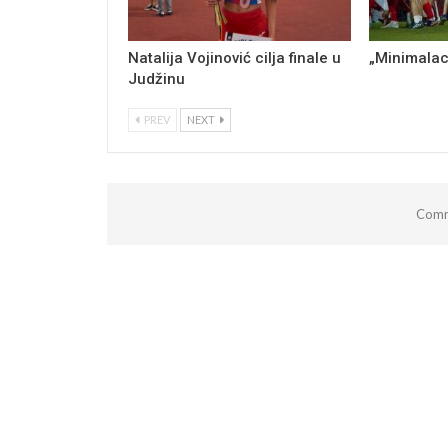
Natalija Vojinović cilja finale u
„Minimalac
Judžinu
PREV
NEXT
Comm