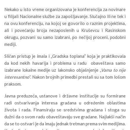
Nekako u isto vreme organizovana je konferencija za novinare
u filijali Nacionalne službe za zapošljavanje. Slučajno ili ne tek i
na ovu konferenciju, na kojoj se govorilo o raznim projektima,
ali i povećanju broja nezaposlenih u Kruševcu i Rasinskom
okrugu, pozvani su samo izabrani, po nečijoj proceni, podobni
mediji.
Sličan pristup je imala i „Gradska toplana“ koja je praktikovala
da kod nekih havarija i problema u radu obaveštava samo
izabrane lokalne medije uz lakonsko objašnjenje
„Vama to nije
interesantno“
. Nakon brojnih primedbi prestali su sa tom lošom
praksom.
Javna preduzeća, ustanove i državne institucije su formirane
radi ostvarivanja interesa građana u određenim oblastima
života i rada. Finansiraju se sredstvima građana i stoga su
dužni da o svom radu obaveštavaju sve građane. Najlakši način
da se to ostvari je da imaju jednak tretman prema svim medijima.