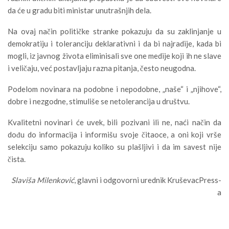
da će u gradu biti ministar unutrašnjih dela.
Na ovaj način političke stranke pokazuju da su zaklinjanje u
demokratiju i toleranciju deklarativni i da bi najradije, kada bi
mogli, iz javnog života eliminisali sve one medije koji ih ne slave
i veličaju, već postavljaju razna pitanja, često neugodna.
Podelom novinara na podobne i nepodobne, „naše“ i „njihove“,
dobre i nezgodne, stimuliše se netolerancija u društvu.
Kvalitetni novinari će uvek, bili pozivani ili ne, naći način da
dođu do informacija i informišu svoje čitaoce, a oni koji vrše
selekciju samo pokazuju koliko su plašljivi i da im savest nije
čista.
Slaviša Milenković
, glavni i odgovorni urednik KruševacPress-
a