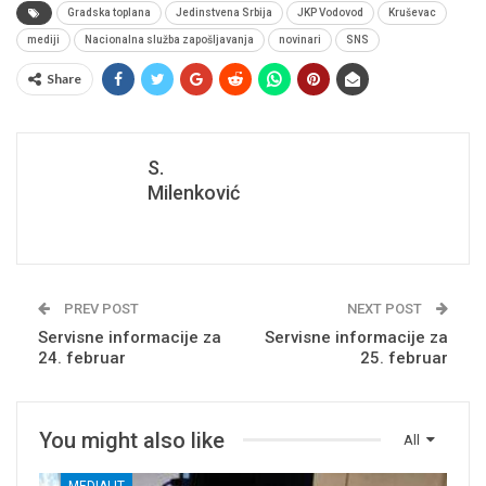
Gradska toplana
Jedinstvena Srbija
JKP Vodovod
Kruševac
mediji
Nacionalna služba zapošljavanja
novinari
SNS
Share
S.
Milenković
PREV POST
NEXT POST
Servisne informacije za
Servisne informacije za
24. februar
25. februar
You might also like
All
MEDIALIT