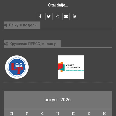
Čitaj dalje...
Лајкуј и подели
Крушевац ПРЕСС је члан у:
август 2026.
П
У
С
Ч
П
С
Н