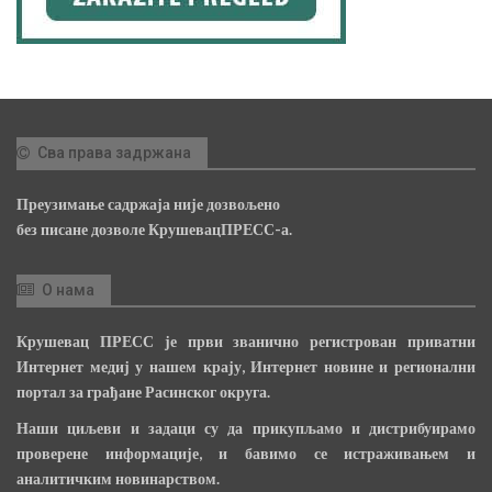
Сва права задржана
Преузимање садржаја није дозвољено
без писане дозволе КрушевацПРЕСС-а.
О нама
Крушевац ПРЕСС је први званично регистрован приватни
Интернет медиј у нашем крају, Интернет новине и регионални
портал за грађане Расинског округа.
Наши циљеви и задаци су да прикупљамо и дистрибуирамо
проверене информације, и бавимо се истраживањем и
аналитичким новинарством.