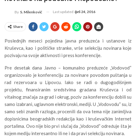
Last updated
феб 24, 2016
By
S. Milenković
Share
Poslednjih meseci pojedina javna preduzeća i ustanove iz
Kruševca, kao i političke stranke, vrše selekciju novinara koje
pozivaju na svoje aktivnosti i press konferencije.
Pre desetak dana Javno – komunalno preduzeće „Vodovod“
organizovalo je konferenciju za novinare povodom puštanja u
rad rezervoara u Lipovcu. Iako se radi o dugogodišnjem
projektu, finansiranim sredstvima građana Kruševca i od
vitalnog značaja za grad i okrug, poziv za konferenciju dobili su
samo izabrani, uglavnom elektronski, mediji. U „Vodovodu“ su, iz
samo sebi znanih razloga, procenili da ova tema nije zanimljiva
dopisnicima beogradskih redakcija kao i kruševačkim Internet
portalima. Ovo nije bio prvi slučaj da „Vodovod“ određuje šta je
kojem mediju interesantno ili ne i da pravi selekciju novinara.