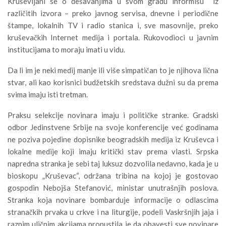
Kruševljani se o dešavanjima u svom gradu informišu iz
različitih izvora – preko javnog servisa, dnevne i periodične
štampe, lokalnih TV i radio stanica i, sve masovnije, preko
kruševačkih Internet medija i portala. Rukovodioci u javnim
institucijama to moraju imati u vidu.
Da li im je neki medij manje ili više simpatičan to je njihova lična
stvar, ali kao korisnici budžetskih sredstava dužni su da prema
svima imaju isti tretman.
Praksu selekcije novinara imaju i političke stranke. Gradski
odbor Jedinstvene Srbije na svoje konferencije već godinama
ne poziva pojedine dopisnike beogradskih medija iz Kruševca i
lokalne medije koji imaju kritički stav prema vlasti. Srpska
napredna stranka je sebi taj luksuz dozvolila nedavno, kada je u
bioskopu „Kruševac“, održana tribina na kojoj je gostovao
gospodin Nebojša Stefanović, ministar unutrašnjih poslova.
Stranka koja novinare bombarduje informacije o odlascima
stranačkih prvaka u crkve i na liturgije, podeli Vaskršnjih jaja i
raznim uličnim akcijama propustila je da obavesti sve novinare