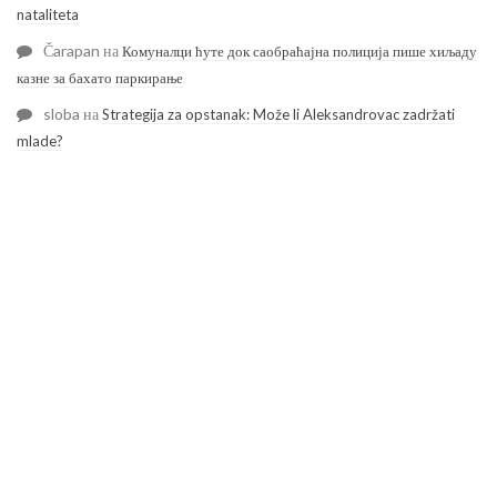
nataliteta
Čarapan
на
Комуналци ћуте док саобраћајна полиција пише хиљаду
казне за бахато паркирање
sloba
на
Strategija za opstanak: Može li Aleksandrovac zadržati
mlade?