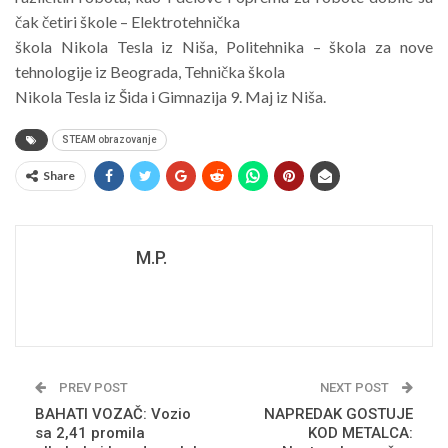
čak četiri škole – Elektrotehnička
škola Nikola Tesla iz Niša, Politehnika – škola za nove
tehnologije iz Beograda, Tehnička škola
Nikola Tesla iz Šida i Gimnazija 9. Maj iz Niša.
STEAM obrazovanje
Share
M.P.
PREV POST
NEXT POST
BAHATI VOZAČ: Vozio
NAPREDAK GOSTUJE
sa 2,41 promila
KOD METALCA: