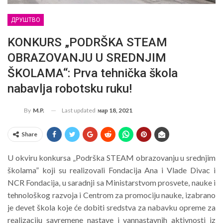
ДРУШТВО
KONKURS „PODRŠKA STEAM
OBRAZOVANJU U SREDNJIM
ŠKOLAMA“: Prva tehnička škola
nabavlja robotsku ruku!
Last updated
мар 18, 2021
By
M.P.
Share
U okviru konkursa „Podrška STEAM obrazovanju u srednjim
školama” koji su realizovali Fondacija Ana i Vlade Divac i
NCR Fondacija, u saradnji sa Ministarstvom prosvete, nauke i
tehnološkog razvoja i Centrom za promociju nauke, izabrano
je devet škola koje će dobiti sredstva za nabavku opreme za
realizaciju savremene nastave i vannastavnih aktivnosti iz