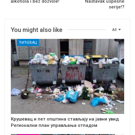
alkohola i bez dozvole!
Nastavak uspešne
serije!?
You might also like
All
ЋИЋЕВАЦ
Крушевац и пет општина стављају на јавни увид
Регионални план управљања отпадом