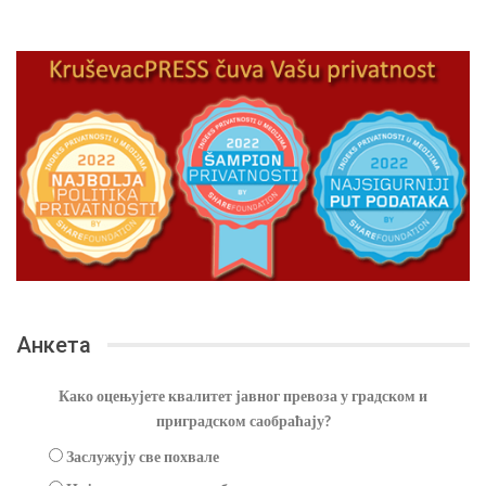
Анкета
Како оцењујете квалитет јавног превоза у градском и
приградском саобраћају?
Заслужују све похвале