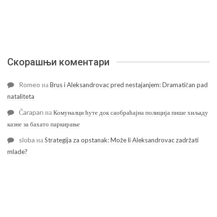
Скорашњи коментари
Romeo
на
Brus i Aleksandrovac pred nestajanjem: Dramatičan pad
nataliteta
Čarapan
на
Комуналци ћуте док саобраћајна полиција пише хиљаду
казне за бахато паркирање
sloba
на
Strategija za opstanak: Može li Aleksandrovac zadržati
mlade?