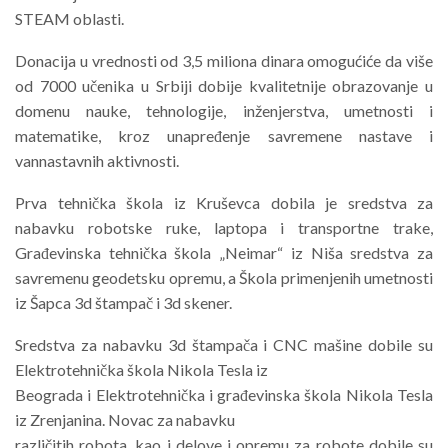
STEAM oblasti.
Donacija u vrednosti od 3,5 miliona dinara omogućiće da više
od 7000 učenika u Srbiji dobije kvalitetnije obrazovanje u
domenu nauke, tehnologije, inženjerstva, umetnosti i
matematike, kroz unapređenje savremene nastave i
vannastavnih aktivnosti.
Prva tehnička škola iz Kruševca dobila je sredstva za
nabavku robotske ruke, laptopa i transportne trake,
Građevinska tehnička škola „Neimar“ iz Niša sredstva za
savremenu geodetsku opremu, a Škola primenjenih umetnosti
iz Šapca 3d štampač i 3d skener.
Sredstva za nabavku 3d štampača i CNC mašine dobile su
Elektrotehnička škola Nikola Tesla iz
Beograda i Elektrotehnička i građevinska škola Nikola Tesla
iz Zrenjanina. Novac za nabavku
različitih robota, kao i delove i opremu za robote dobile su