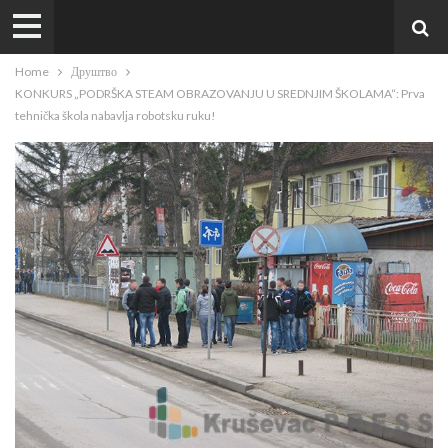
Home
Друштво
KONKURS „PODRŠKA STEAM OBRAZOVANJU U SREDNJIM ŠKOLAMA“: Prva
tehnička škola nabavlja robotsku ruku!