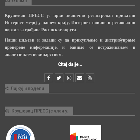
О нама
Крушевац ПРЕСС је први званично регистрован приватни
Интернет медиј у нашем крају, Интернет новине и регионални
портал за грађане Расинског округа.
Наши циљеви и задаци су да прикупљамо и дистрибуирамо
проверене информације, и бавимо се истраживањем и
аналитичким новинарством.
Čitaj dalje...
Лајкуј и подели
Крушевац ПРЕСС је члан у: