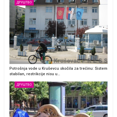
ДРУШТВО
Potrošnja vode u Kruševcu skočila za trećinu: Sistem
stabilan, restrikcije nisu u…
ДРУШТВО