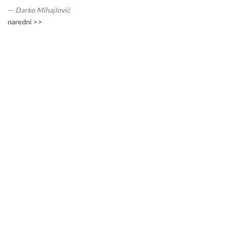
—
Darko Mihajlović
naredni >>