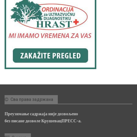
Сва права задржана
Преузимање садржаја није дозвољено
без писане дозволе КрушевацПРЕСС-а.