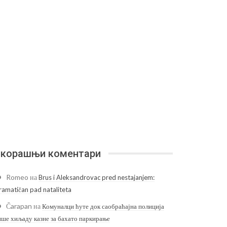
корашњи коментари
Romeo
на
Brus i Aleksandrovac pred nestajanjem:
ramatičan pad nataliteta
Čarapan
на
Комуналци ћуте док саобраћајна полиција
ише хиљаду казне за бахато паркирање