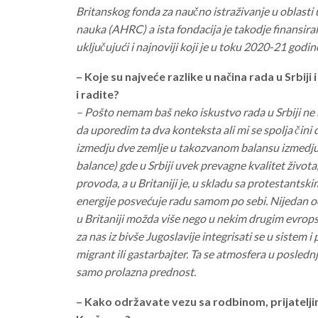
Britanskog fonda za naučno istraživanje u oblasti
nauka (AHRC) a ista fondacija je takodje finansiral
uključujući i najnoviji koji je u toku 2020-21 godi
– Koje su najveće razlike u načina rada u Srbiji 
i radite?
– Pošto nemam baš neko iskustvo rada u Srbiji n
da uporedim ta dva konteksta ali mi se spolja čini 
izmedju dve zemlje u takozvanom balansu izmedju ž
balance) gde u Srbiji uvek prevagne kvalitet života
provoda, a u Britaniji je, u skladu sa protestantsk
energije posvećuje radu samom po sebi. Nijedan od
u Britaniji možda više nego u nekim drugim evrops
za nas iz bivše Jugoslavije integrisati se u sistem 
migrant ili gastarbajter. Ta se atmosfera u posledn
samo prolazna prednost.
– Kako održavate vezu sa rodbinom, prijateljima