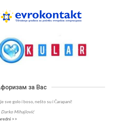
форизам за Вас
je sve golo i boso, nešto su i Čarapani!
—
Darko Mihajlović
aredni >>