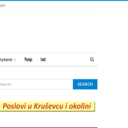
ОВИ
лумне
ћир
lat