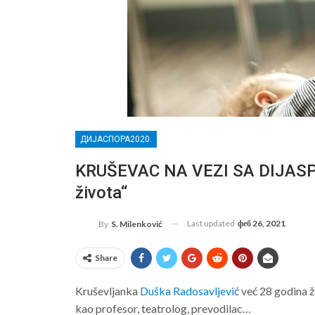
ДИЈАСПОРА2020.
KRUŠEVAC NA VEZI SA DIJASPORO
života“
Last updated
феб 26, 2021
By
S. Milenković
Share
Kruševljanka
Duška Radosavljević
već 28 godina ži
kao profesor, teatrolog, prevodilac…