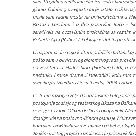
sam 13 godina radila kao članica šestočlane ekipe 
glumu. Edinburg u avgustu mi je ostalo možda najd
Imala sam radna mesta na univerzitetuma u Halu 
Kentu i Londonu i u dve pozorišne kuće – N
sarađivala na nezavisnim projektima sa raznim in
Roberta Ajka (Robert Icke) koja je dobila prestižnu
U naporima da svoju kulturu približim britanskoj 
pošto sam u okviru svog diplomskog rada prevela 
univerzitetu u Hadersfildu (Huddersfield), u re
nastanku i same drame „Hadersfild“, koju sam tak
svetske praizvedbe u Lidsu (Leeds) 2004. godine.
Iz sličnih razloga i želje da britanskim kolegama i 
postojanje značajnog teatarskog iskaza na Balkan
prvo gostovanje Olivera Frljića u ovoj zemlji. Men
dostignuće na poslovno-ličnom planu je ‘Mums an
kom sam sarađivala sa dve mame i tri bebe, uključ
Joakima. Iz tog projekta proizašao je priručnik fin