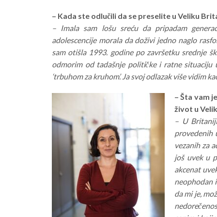
– Kada ste odlučili da se preselite u Veliku Brita
– Imala sam lošu sreću da pripadam generaci
adolescencije morala da doživi jedno naglo rasfo
sam otišla 1993. godine po završetku srednje šk
odmorim od tadašnje političke i ratne situaciju 
‘trbuhom za kruhom’. Ja svoj odlazak više vidim kao
– Šta vam j
život u Velik
– U Britanij
provedenih u
vezanih za a
još uvek u 
akcenat uvek
neophodan i 
da mi je, mo
nedorečenost