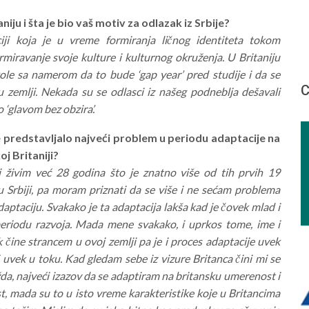
niju i šta je bio vaš motiv za odlazak iz Srbije?
ji koja je u vreme formiranja ličnog identiteta tokom
rmiravanje svoje kulture i kulturnog okruženja. U Britaniju
ole sa namerom da to bude ‘gap year’ pred studije i da se
С
u zemlji. Nekada su se odlasci iz našeg podneblja dešavali
 ‘glavom bez obzira’.
e predstavljalo najveći problem u periodu adaptacije na
oj Britaniji?
i živim već 28 godina što je znatno više od tih prvih 19
 Srbiji, pa moram priznati da se više i ne sećam problema
daptaciju. Svakako je ta adaptacija lakša kad je čovek mlad i
periodu razvoja. Mada mene svakako, i uprkos tome, ime i
 čine strancem u ovoj zemlji pa je i proces adaptacije uvek
uvek u toku. Kad gledam sebe iz vizure Britanca čini mi se
žda, najveći izazov da se adaptiram na britansku umerenost i
, mada su to u isto vreme karakteristike koje u Britancima