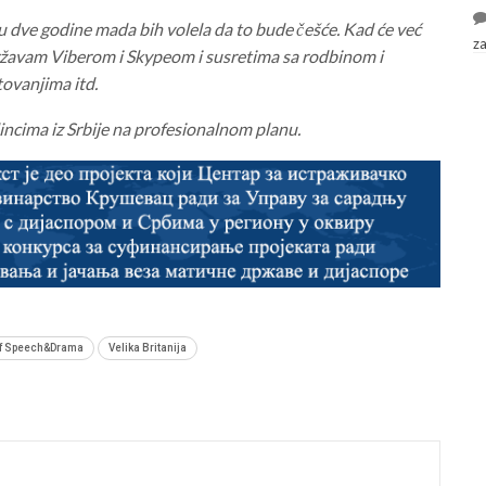
dve godine mada bih volela da to bude češće. Kad će već
z
žavam Viberom i Skypeom i susretima sa rodbinom i
tovanjima itd.
incima iz Srbije na profesionalnom planu.
of Speech&Drama
Velika Britanija