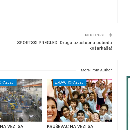
NEXT POST
SPORTSKI PREGLED: Druga uzastopna pobeda
košarkaša!
More From Author
РА2020.
ДИЈАСПОРА2020.
NA VEZI SA
KRUŠEVAC NA VEZI SA