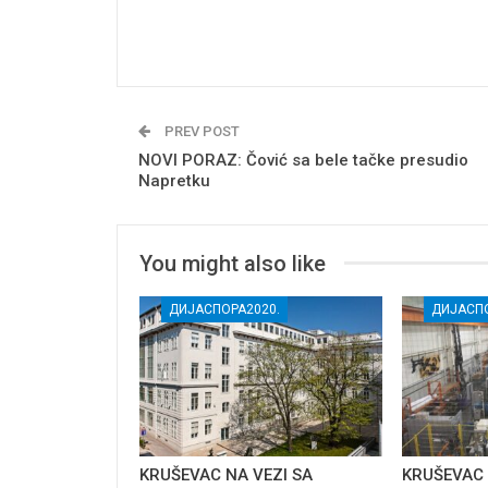
PREV POST
NOVI PORAZ: Čović sa bele tačke presudio
Napretku
You might also like
ДИЈАСПОРА2020.
ДИЈАСПО
KRUŠEVAC NA VEZI SA
KRUŠEVAC 