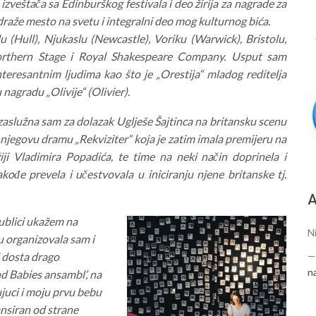
izveštača sa Edinburškog festivala i deo žirija za nagrade za
raže mesto na svetu i integralni deo mog kulturnog bića.
(Hull), Njukaslu (Newcastle), Voriku (Warwick), Bristolu,
orthern Stage i Royal Shakespeare Company. Usput sam
teresantnim ljudima kao što je „Orestija“ mladog reditelja
 nagradu „Olivije“ (Olivier).
zaslužna sam za dolazak Uglješe Šajtinca na britansku scenu
njegovu dramu „Rekviziter“ koja je zatim imala premijeru na
žiji Vladimira Popadića, te time na neki način doprinela i
ođe prevela i učestvovala u iniciranju njene britanske tj.
А
publici ukažem na
Ni
u organizovala sam i
i dosta drago
n
d Babies ansambl’, na
ujuci i moju prvu bebu
ansiran od strane