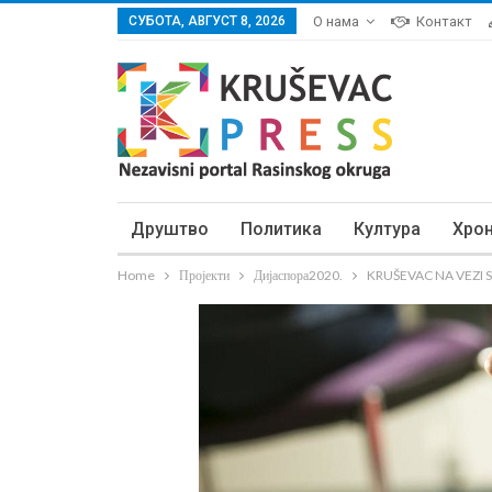
СУБОТА, АВГУСТ 8, 2026
О нама
Контакт
Друштво
Политика
Култура
Хро
Home
Пројекти
Дијаспора2020.
KRUŠEVAC NA VEZI SA 