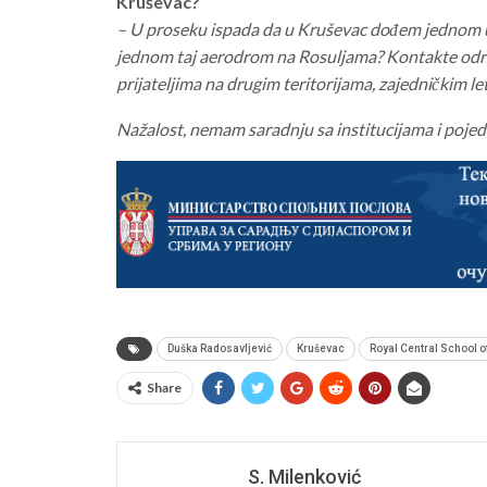
Kruševac?
– U proseku ispada da u Kruševac dođem jednom u 
jednom taj aerodrom na Rosuljama? Kontakte odr
prijateljima na drugim teritorijama, zajedničkim le
Nažalost, nemam saradnju sa institucijama i pojed
Duška Radosavljević
Kruševac
Royal Central School 
Share
S. Milenković