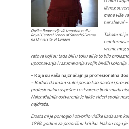
cenim i koji
ličnog suver
mene više važ
her sleeve’ –
Duška Radosavljević trenutno radi u
Takođe mi je 
Royal Central School of Speech&Drama
na University of London
neinformisan
vreme mog do
ratova koji su tada bili u toku ali je to bilo prola
upoznavanja i razumevanja svojih bivših kolonija
– Koja su vaša najznačajnija profesionalna do
– Budući da imam stalni posao kao naučni i prosv
profesionalno uspešne i ostvarene ljude mada nisa
Najznačajnija ostvarenja je lakše videti spolja n
najdraža.
Dosta mi je pomoglo i otvorilo vidike kada sam ka
1998. godine za pozorišnu kritiku. Nakon toga je