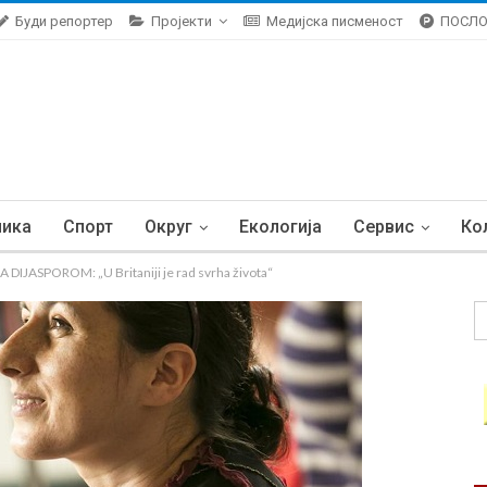
Буди репортер
Пројекти
Медијска писменост
ПОСЛ
ника
Спорт
Округ
Екологија
Сервис
Ко
DIJASPOROM: „U Britaniji je rad svrha života“