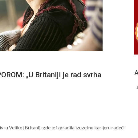
А
M: „U Britaniji je rad svrha
vi u Velikoj Britaniji gde je izgradila izuzetnu karijeru radeći