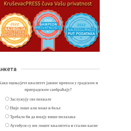
нкета
Како оцењујете квалитет јавног превоза у градском и
приградском саобраћају?
Заслужују све похвале
Није лоше али може и боље
Требало би да имају више полазака
Аутобуси су им лошег квалитета и стално касне