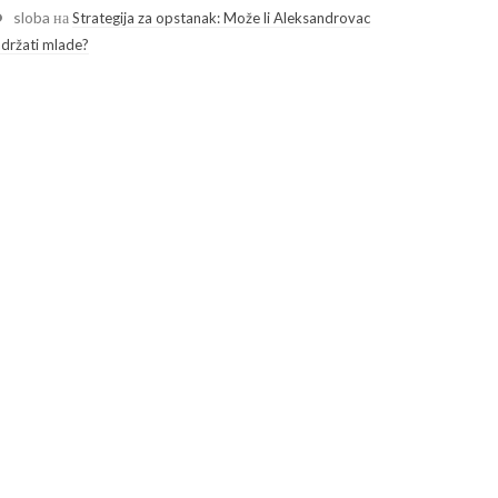
sloba
на
Strategija za opstanak: Može li Aleksandrovac
adržati mlade?