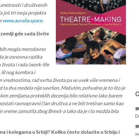
 umetnosti i društvenih
a još tri moja projekta
ne
www.auralia.space
.
i zemlji gde sada živite
e bih mogla merodavno
da je osnovna razlika
ivota i rada (work-life
, ličnog komfora i
im vrednostima, rad svrha života pa se uvek više vremena i
 ta dva modela nije savršen. Međutim, pohvalno je to što je
С
kim zemljama proteklih decenija bilo relativno lako barem
i postati ravnopravni član društva a ne biti tretiran samo kao
je vreme zamutila zbog Brexit-a tako da je i to možda bila
D
 i kolegama u Srbiji? Koliko često dolazite u Srbiju i
п