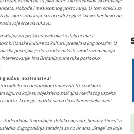
ma težim. Mislim da su jako bitne kao preduslov za očuvanje
eniteta, slobode i međusobnog poštovanja. U tom smislu za
i da sam osoba koja, što bi rekli Englezi, ‘wears her heart on
 nosi svoje srce na rukavu.
značajna prepreka oduvek bila i ostala nemar i
ost britanske kulture za kulturu predela iz kog dolazim. U
laska postojala je doza radoznalosti zarad razumevanja
zno interesovanje. Ima Britanija pune ruke posla oko
…
stignuća u inostranstvu?
etni radnik na Londonskom univerzitetu, spadam u
m sigurna koja su objektivno značajna merila tog uspeha.
ego iznutra. Ja mogu, možda, samo da izaberem neka meni
o studentkinja teatrologije dobila nagradu „Sunday Times“-a
 usledila dugogodišnja saradnja sa novinama „Stage“ za koje