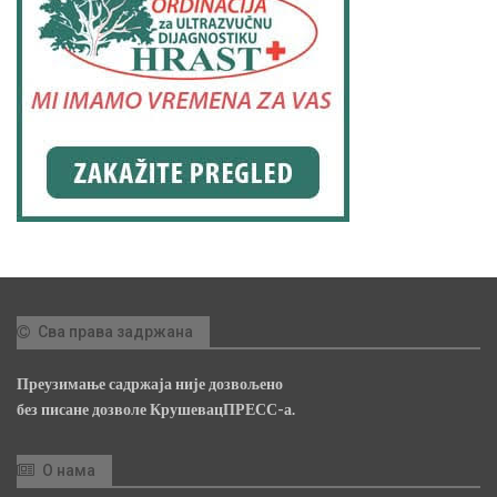
Сва права задржана
Преузимање садржаја није дозвољено
без писане дозволе КрушевацПРЕСС-а.
О нама