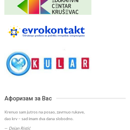
Афоризам за Вас
Krenuo sam jutros na posao, zavrnuo rukave,
dao krv – sad imam dva dana slobodno.
—
Dejan Ristić