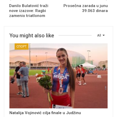
Danilo Bulatović traži
Prosečna zarada u junu
nove izazove: Ragbi
39.063 dinara
zamenio triatlonom
You might also like
All
СПОРТ
Natalija Vojinović cilja finale u Judžinu