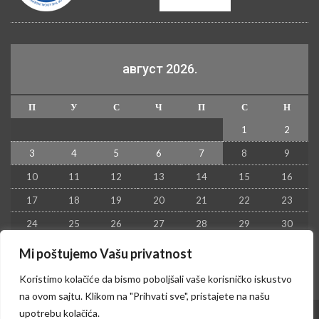
август 2026.
П
У
С
Ч
П
С
Н
1
2
3
4
5
6
7
8
9
10
11
12
13
14
15
16
17
18
19
20
21
22
23
24
25
26
27
28
29
30
31
Mi poštujemo Vašu privatnost
« јул
Koristimo kolačiće da bismo poboljšali vaše korisničko iskustvo
na ovom sajtu. Klikom na "Prihvati sve", pristajete na našu
upotrebu kolačića.