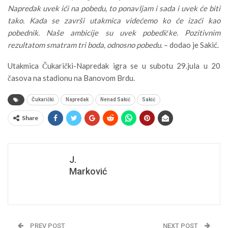
Napredak uvek ići na pobedu, to ponavljam i sada i uvek će biti
tako. Kada se završi utakmica videćemo ko će izaći kao
pobednik. Naše ambicije su uvek pobedičke. Pozitivnim
rezultatom smatram tri boda, odnosno pobedu.
– dodao je Sakić.
Utakmica Čukarički-Napredak igra se u subotu 29.jula u 20
časova na stadionu na Banovom Brdu.
Čukarički
Napredak
Nenad Sakić
Sakić
Share
J.
Marković
PREV POST
NEXT POST