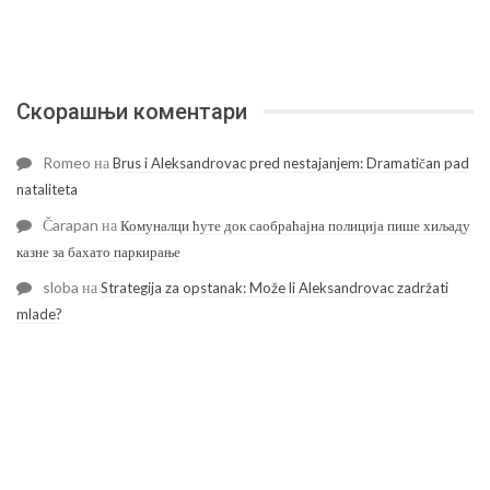
Скорашњи коментари
Romeo
на
Brus i Aleksandrovac pred nestajanjem: Dramatičan pad
nataliteta
Čarapan
на
Комуналци ћуте док саобраћајна полиција пише хиљаду
казне за бахато паркирање
sloba
на
Strategija za opstanak: Može li Aleksandrovac zadržati
mlade?