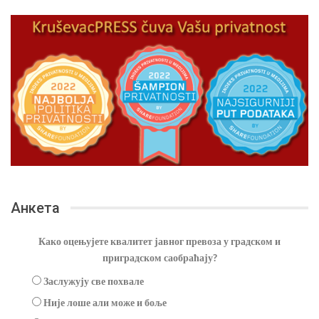
Анкета
Како оцењујете квалитет јавног превоза у градском и
приградском саобраћају?
Заслужују све похвале
Није лоше али може и боље