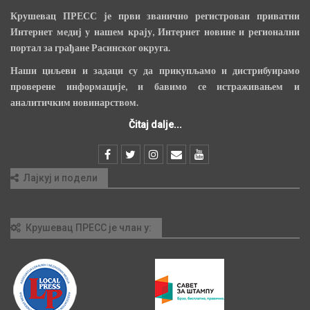
Крушевац ПРЕСС је први званично регистрован приватни
Интернет медиј у нашем крају, Интернет новине и регионални
портал за грађане Расинског округа.
Наши циљеви и задаци су да прикупљамо и дистрибуирамо
проверене информације, и бавимо се истраживањем и
аналитичким новинарством.
Čitaj dalje...
Лајкуј и подели
Крушевац ПРЕСС је члан у: