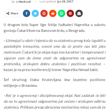
Last updated
јул 28, 2017
By
J. Marković
Share
U drugom kolu Super lige Srbije fudbaleri Napretka u subotu
gostuju Čukaričkom na Banovom brdu, u Beogradu.
–
Uzimajući u obzir činjenicu da su utakmicu prvog kola izgubili u
poslednjim trenucima, svesni smo da će protiv nas biti jako
motivisani. Čukarički je ekipa koja ima karakter i temperament i
siguran sam da ćemo znati da odgovorimo na agresivnost
protivnika, očekujem dobru utakmicu i pozitivan rezultat.
–
kazao je na press konferenciji trener Napretka Nenad Sakić.
Šef stručnog štaba Kruševljana ima izuzetno pozitivno
mišljenje o Brđanima.
–
Reč je o agresivnoj i disciplinovanoj ekipi. Naš zadatak će biti
da na tu agresivnost odgovorimo još većom i očekujem odličnu
utakmicu. Prilikom prvog obraćanja novinarima rekao sam da će