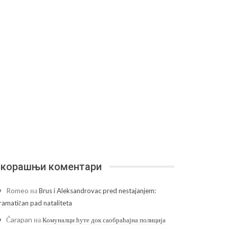
корашњи коментари
Romeo
на
Brus i Aleksandrovac pred nestajanjem:
ramatičan pad nataliteta
Čarapan
на
Комуналци ћуте док саобраћајна полиција