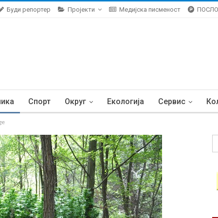
Буди репортер
Пројекти
Медијска писменост
ПОСЛ
ника
Спорт
Округ
Екологија
Сервис
Ко
ge