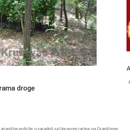
А
grama droge
granične policije, u saradnji sa Upravom carina, na Graničnom