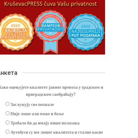
нкета
Како оцењујете квалитет јавног превоза у градском и
приградском саобраћају?
Заслужују све похвале
Није лоше али може и боље
Требало би да имају више полазака
Аутобуси су им лошег квалитета и стално касне