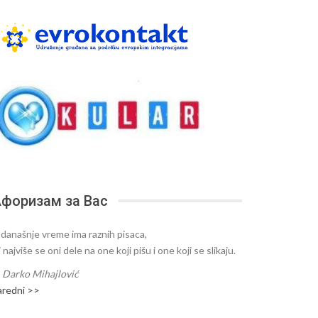
форизам за Вас
 današnje vreme ima raznih pisaca,
i najviše se oni dele na one koji pišu i one koji se slikaju.
—
Darko Mihajlović
aredni >>