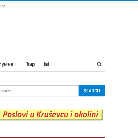
ОВИ
лумне
ћир
lat