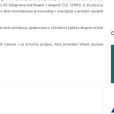
ko 42 kilograma marihuane i uhapsili D.S. (1981) iz Kruševca,
no delo neovlašćena proizvodnja i stavljanje u promet opojnih
žnom delu autobusa, upakovanu u četrdeset paketa ukupne težine
С
 časova i uz krivičnu prijavu, biće priveden Višem javnom