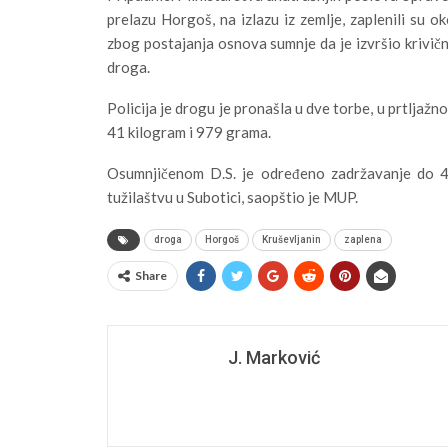
prelazu Horgoš, na izlazu iz zemlje, zaplenili su o
zbog postajanja osnova sumnje da je izvršio krivič
droga.
Policija je drogu je pronašla u dve torbe, u prtlja
41 kilogram i 979 grama.
Osumnjičenom D.S. je određeno zadržavanje do 48
tužilaštvu u Subotici, saopštio je MUP.
droga
Horgoš
Kruševljanin
zaplena
Share
J. Marković