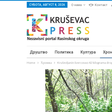
СУБОТА, АВГУСТ 8, 2026
О нама
Контакт
Друштво
Политика
Култура
Хро
Home
Хроника
Kruševljanin švercovao 42 kilograma dro