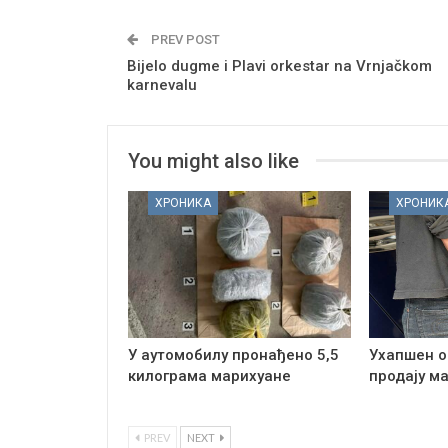
PREV POST
Bijelo dugme i Plavi orkestar na Vrnjačkom
karnevalu
You might also like
ХРОНИКА
ХРОНИК
У аутомобилу пронађено 5,5
Ухапшен о
килограма марихуане
продају м
PREV
NEXT