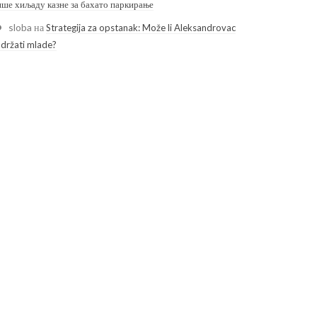
ише хиљаду казне за бахато паркирање
sloba
на
Strategija za opstanak: Može li Aleksandrovac
adržati mlade?