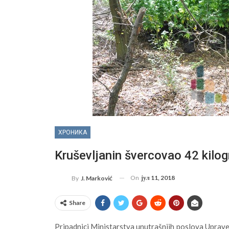
ХРОНИКА
Kruševljanin švercovao 42 kilo
On
јул 11, 2018
By
J. Marković
Share
Pripadnici Ministarstva unutrašnjih poslova Uprave 