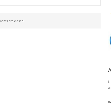
ents are closed.
А
U
al
n