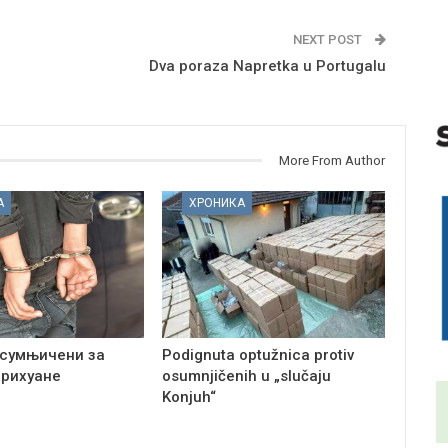
NEXT POST
Dva poraza Napretka u Portugalu
More From Author
А
ХРОНИКА
сумњичени за
Podignuta optužnica protiv
арихуане
osumnjičenih u „slučaju
Konjuh“