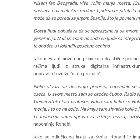
Nisam fan Beograda, više volim manja mesta. Kru
podseća i na mali Amsterdam. Ljudi su prijateljski n
može da se poredi sa jugom Španije, što je po meni 
Dosta ljudi pokušava da se sporazumeva sa mnom i g
generacija. Nailazio sam do sada na ljude sa integri
je ono što u Holandiji posebno cenimo
.
Iako meštani možda ne primećuju drastične prome
rečima ljudi iz struke, digitalna infrastruktu
popravlja i uzdiže “malo po malo”.
Neke stvari se dešavaju prebrzo, napredak se z
oseća. U svom mestu sam se osećao čudno. Radio 
Univerzitetu kao profesor, video sam kako se Hol
menja, i to ne na bolje. Na kraju sam shvatio koliko j
IT industrija samo sprava za vrtenje novca
, razo
napominje Ronald.
Iako se odlučio na kraju za Srbiju, Ronald je im