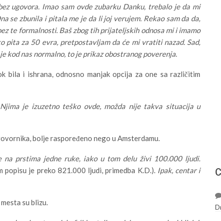
i bez ugovora. Imao sam ovde zubarku Danku, trebalo je da mi
na se zbunila i pitala me je da li joj verujem. Rekao sam da da,
bez te formalnosti
.
Baš zbog tih prijateljskih odnosa mi i imamo
 pita za 50 evra, pretpostavljam da će mi vratiti nazad. Sad,
To je kod nas normalno, to je prikaz obostranog poverenja
.
k bila i ishrana, odnosno manjak opcija za one sa različitim
Njima je izuzetno teško ovde, možda nije takva situacija u
agovornika, bolje raspoređeno nego u Amsterdamu.
na prstima jedne ruke, iako u tom delu živi 100.000 ljudi.
popisu je preko 821.000 ljudi, primedba K.D.).
Ipak, centar i
С
mesta su blizu.
D