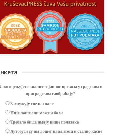
нкета
Како оцењујете квалитет јавног превоза у градском и
приградском саобраћају?
Заслужују све похвале
Није лоше али може и боље
Требало би да имају више полазака
Аутобуси су им лошег квалитета и стално касне