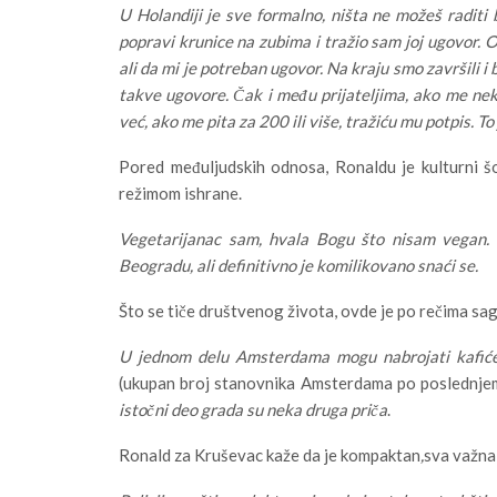
U Holandiji je sve formalno, ništa ne možeš radit
popravi krunice na zubima i tražio sam joj ugovor. O
ali da mi je potreban ugovor. Na kraju smo završili i 
takve ugovore. Čak i među prijateljima, ako me neko
već, ako me pita za 200 ili više, tražiću mu potpis. 
Pored međuljudskih odnosa, Ronaldu je kulturni šo
režimom ishrane.
Vegetarijanac sam, hvala Bogu što nisam vegan. 
Beogradu, ali definitivno je komilikovano snaći se.
Što se tiče društvenog života, ovde je po rečima s
U jednom delu Amsterdama mogu nabrojati kafiće 
(ukupan broj stanovnika Amsterdama po poslednjem 
istočni deo grada su neka druga priča
.
Ronald za Kruševac kaže da je kompaktan
,
sva važna 