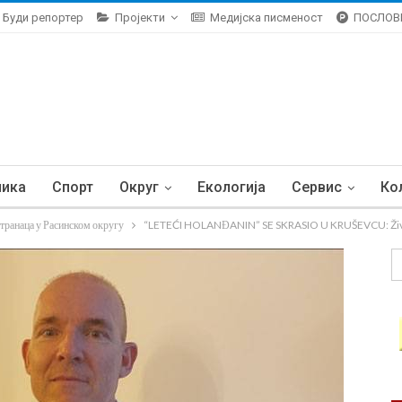
Буди репортер
Пројекти
Медијска писменост
ПОСЛОВ
ника
Спорт
Округ
Екологија
Сервис
Ко
странаца у Расинском округу
“LETEĆI HOLANĐANIN” SE SKRASIO U KRUŠEVCU: Žive