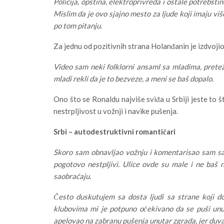
Policija, opština, elektroprivreda i ostale potrebštine
Mislim da je ovo sjajno mesto za ljude koji imaju viš
po tom pitanju
.
Za jednu od pozitivnih strana Holanđanin je izdvoji
Video sam neki folklorni ansaml sa mladima, pretež
mladi rekli da je to bezveze, a meni se baš dopalo
.
Ono što se Ronaldu najviše sviđa u Srbiji jeste to št
nestrpljivost u vožnji i navike pušenja.
Srbi – autodestruktivni romantičari
Skoro sam obnavljao vožnju i komentarisao sam sa 
pogotovo nestpljivi. Ulice ovde su male i ne baš 
saobraćaju.
Često duskutujem sa dosta ljudi sa strane koji d
klubovima mi je potpuno očekivano da se puši unutra
apelovao na zabranu pušenja unutar zgrada, jer duva