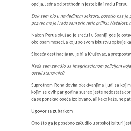
opcija. Jedna od prethodnih jeste bila i rad u Peruu.
Dok sam bio u nevladinom sektoru, posetio nas je 
pozvao me je i rado sam prihvatio priliku. Nažalost,
Nakon Perua okušao je sreću i u Španiji gde je ost
oko osam meseci, a koju po svom iskustvu opisuje ka
Sledeća destinacija mu je bila Kruševac, a pretposta
Kada sam završio sa imagrinacionom policijom koja j
ostali stanovnici
?
Suprotnom Ronaldovim očekivanjima ljudi sa kojima 
kojim se ovih par godina susreo jeste nedostatak pr
da se ponekad oseća izolovano, ali kako kaže, ne pat
Ugovor sa zubarkom
Ono što ga je posebno začudilo u srpskoj kulturi je