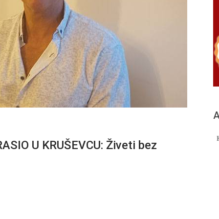
А
SIO U KRUŠEVCU: Živeti bez