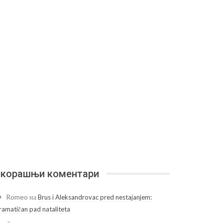
корашњи коментари
Romeo
на
Brus i Aleksandrovac pred nestajanjem:
ramatičan pad nataliteta