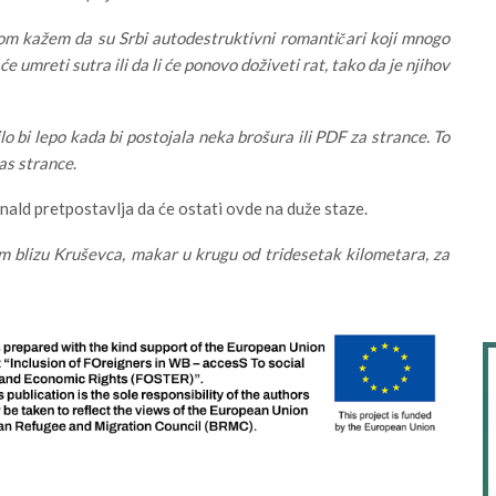
om kažem da su Srbi autodestruktivni romantičari koji mnogo
će umreti sutra ili da li će ponovo doživeti rat, tako da je njihov
o bi lepo kada bi postojala neka brošura ili PDF za strance. To
nas strance
.
nald pretpostavlja da će ostati ovde na duže staze.
em blizu Kruševca, makar u krugu od tridesetak kilometara, za