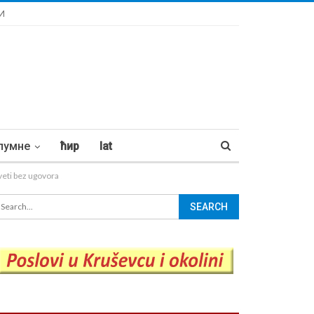
И
лумне
ћир
lat
ti bez ugovora