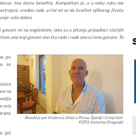
ševac ima dosta benefita. Kompaktan je, a u neku ruku me
astrojeni, vredno rade, a čini mi se da kvalitet njihovog života
manje–više dobro
.
ovore mi na engleskom, iako su u pitanju pripadnici starijih
tetom, one koji govore ono što rade i rade ono o čemu govore. To
ne, po
ra se
aista
sam na
andija
e cela
čarano
Ronald je pre Kruševca živeo u Peruu, Španiji i Crnoj Gori.
FOTO: Katarina Dragonjić
ao još