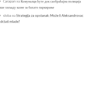
Čarapan
на
Комуналци ћуте док саобраћајна полиција
ише хиљаду казне за бахато паркирање
sloba
на
Strategija za opstanak: Može li Aleksandrovac
adržati mlade?