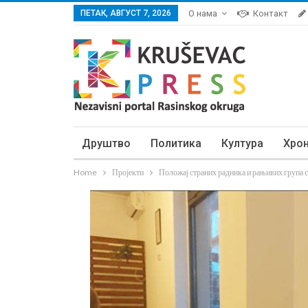
ПЕТАК, АВГУСТ 7, 2026
О нама
Контакт
Друштво
Политика
Култура
Хро
Home
Пројекти
Положај страних радника и рањивих група 