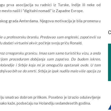
 prva asocijacija su radnici iz Turske, Indije ili neke od
 mesto našli i “digitalni nomadi” iz Zapadne Evrope.
ndskog grada Amterdama. Njegova motivacija je bila promena u
С
je u profesorsku branšu. Predavao sam engleski, započevši sa
 dodati virtuelni okvir
, počinje svoju priču Ronald.
roz crnogorsku granicu. Imao sam samo turističku vizu, a onda
čijom procedurom dobijanja sam započeo. Da budem iskren,
Holandije i Srbije koja mi je omogućila opstanak ovde. U tom
jivao bih se do smrti. Srbija je ipak nudila malo više opcija za
biju smatrao dobrom prilikom. Posebno je izrazio oduševljenje
 kako kaže, podsećaju na Holandiju sedamdesetih godina.