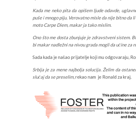
Kada me neko pita da opišem ljude odavde, uglavn
puše i mnogo piju. Verovatno misle da nije bitno da li 
moto Carpe Diem, makar ja tako mislim.
Ono što me dosta zbunjuje je zdravstveni sistem. Bil
bi makar nadležni na nivou grada mogli da učine za 
Sada kada je našao prijatelje koji mu odgovaraju, Ro
Srbija je za mene najbolja solucija. Želim da ostan
slučaj da se preselim
, rekao nam je Ronald za kraj.