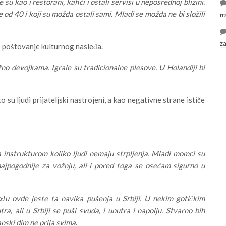
 su kao i restorani, kafići i ostali servisi u neposrednoj blizini.
e od 40 i koji su možda ostali sami. Mladi se možda ne bi složili
п
z
o poštovanje kulturnog nasleđa.
no devojkama. Igrale su tradicionalne plesove. U Holandiji bi
o su ljudi prijateljski nastrojeni, a kao negativne strane ističe
instrukturom koliko ljudi nemaju strpljenja. Mladi momci su
najpogodnije za vožnju, ali i pored toga se osećam sigurno u
ođu ovde jeste ta navika pušenja u Srbiji. U nekim gotičkim
, ali u Srbiji se puši svuda, i unutra i napolju. Stvarno bih
nski dim ne prija svima
.