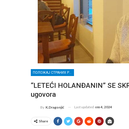
ПОЛОЖАЈ СТРАНИХ РАДНИКА И РАЊИВИХ ГРУПА СТРАНАЦА У РАСИНСКОМ ОКРУГУ
“LETEĆI HOLANĐANIN” SE SKRA
ugovora
Last updated
сеп 4, 2024
By
K.Dragonjić
Share