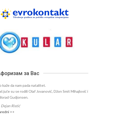
форизам за Вас
o kaže da nam pada natalitet.
š juče su se rodili Olaf Jovanović, Džon Smit Mihajlović i
ilorad Gudjonsen.
—
Dejan Ristić
aredni >>