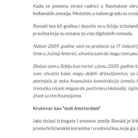
Kada se pomenu strani radnici u Rasinskom okrugu
balkanskih zemalja. Međutim, u našem gradu su svoje
Ronald ima 60 godina i doselio se u Srbiju iz hola
pravima koja su vezana za vizu digitalnih nomada.
Nakon 2009. godine sam se prebacio sa IT industri
time u Južnoj Americi, shvatio sam da mogu tom poslu
Došao sam u Srbiju kao turist u junu 2020. godine k
sam shvatio kako mogu dobiti državljanstvo, sa 
postojala je neka finansijska konstrukcija između 
trenutku nisam mogao da preživim u Holandiji, izgladn
život sa tim finansijama
.
Kruševac kao “mali Amsterdam”
Iako dolazi iz bogate i sređene zemlje Ronald je Sr
prema hrišćanskim korenima i vrednostima, koje ga,