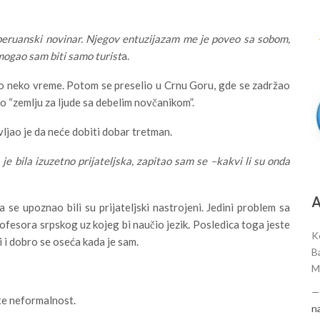
peruanski novinar. Njegov entuzijazam me je poveo sa sobom,
 mogao sam biti samo turist
a.
ao neko vreme. Potom se preselio u Crnu Goru, gde se zadržao
o “zemlju za ljude sa debelim novčanikom”.
vljao je da neće dobiti dobar tretman.
e bila izuzetno prijateljska, zapitao sam se –kakvi li su onda
А
se upoznao bili su prijateljski nastrojeni. Jedini problem sa
ofesora srpskog uz kojeg bi naučio jezik. Posledica toga jeste
K
i i dobro se oseća kada je sam.
Ba
M
ste neformalnost.
n