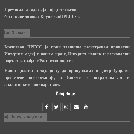
Преузимање садржаја није дозвољено
без писане дозволе КрушевацПРЕСС-а.
О нама
Крушевац ПРЕСС је први званично регистрован приватни
Интернет медиј у нашем крају, Интернет новине и регионални
портал за грађане Расинског округа.
Наши циљеви и задаци су да прикупљамо и дистрибуирамо
проверене информације, и бавимо се истраживањем и
аналитичким новинарством.
Čitaj dalje...
Лајкуј и подели