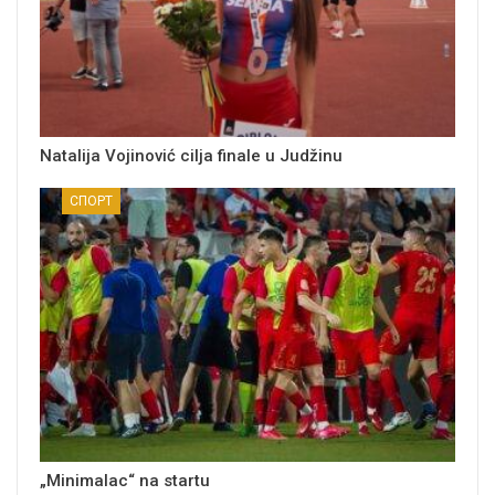
Natalija Vojinović cilja finale u Judžinu
СПОРТ
„Minimalac“ na startu