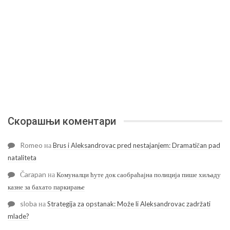
Скорашњи коментари
Romeo
на
Brus i Aleksandrovac pred nestajanjem: Dramatičan pad
nataliteta
Čarapan
на
Комуналци ћуте док саобраћајна полиција пише хиљаду
казне за бахато паркирање
sloba
на
Strategija za opstanak: Može li Aleksandrovac zadržati
mlade?