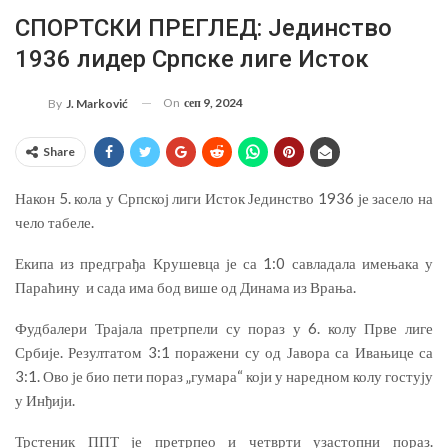
СПОРТСКИ ПРЕГЛЕД: Јединство
1936 лидер Српске лиге Исток
On
сеп 9, 2024
By
J. Marković
Share
Након 5. кола у Српској лиги Исток Јединство 1936 је засело на
чело табеле.
Екипа из предграђа Крушевца је са 1:0 савладала имењака у
Параћину и сада има бод више од Динама из Врања.
Фудбалери Трајала претрпели су пораз у 6. колу Прве лиге
Србије. Резултатом 3:1 поражени су од Јавора са Ивањице са
3:1. Ово је био пети пораз „гумара“ који у наредном колу гостују
у Инђији.
Трстеник ППТ је претрпео и четврти узастопни пораз.