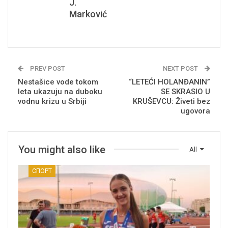
J.
Marković
PREV POST
NEXT POST
Nestašice vode tokom
“LETEĆI HOLANĐANIN”
leta ukazuju na duboku
SE SKRASIO U
vodnu krizu u Srbiji
KRUŠEVCU: Živeti bez
ugovora
You might also like
All
СПОРТ