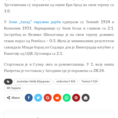
Трстеничани су поражени од екипе Бри брод на свом терену са
1:0.
У
Зони „Запад“ окружни дерби
одиграли су Темнић 1924 и
Копаоник 1931. Варваринци су били бољи и славили са 2:1.
Јастребац из Великог Шиљеговца је на свом терену доживео
тежак пораз од Рембаса – 0:3. Жупа је минималним резултатом
савладала Млади борац из Седлара док је Виноградар изгубио у
Ракитову од ОДК Лугомира са 2:1.
Стартовала је и Супер лига за рукометашице. У 1. колу екипа
Напретка је гостовала у Јагодини где је поражена са 28:24.
Jastrebac Veliki Šiljegovac
Jedinstvo 1936
Temnić 1924
ФК Трајала
Share