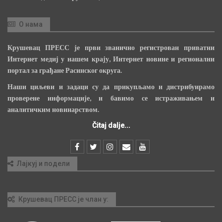
О нама
Крушевац ПРЕСС је први званично регистрован приватни
Интернет медиј у нашем крају, Интернет новине и регионални
портал за грађане Расинског округа.
Наши циљеви и задаци су да прикупљамо и дистрибуирамо
проверене информације, и бавимо се истраживањем и
аналитичким новинарством.
Čitaj dalje...
Лајкуј и подели
Крушевац ПРЕСС је члан у: