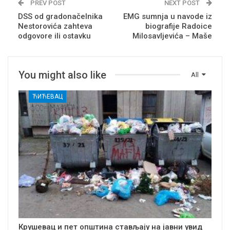
PREV POST
NEXT POST
DSS od gradonačelnika
EMG sumnja u navode iz
Nestorovića zahteva
biografije Radoice
odgovore ili ostavku
Milosavljevića – Maše
You might also like
All
ЋИЋЕВАЦ
Крушевац и пет општина стављају на јавни увид