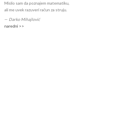
Mislio sam da poznajem matematiku,
ali me uvek razuveri račun za struju.
—
Darko Mihajlović
naredni >>