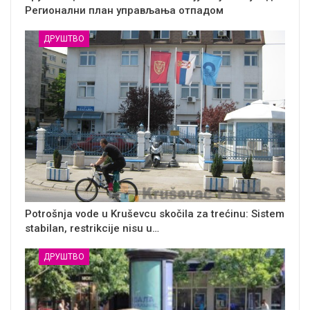
Регионални план управљања отпадом
ДРУШТВО
Potrošnja vode u Kruševcu skočila za trećinu: Sistem
stabilan, restrikcije nisu u…
ДРУШТВО