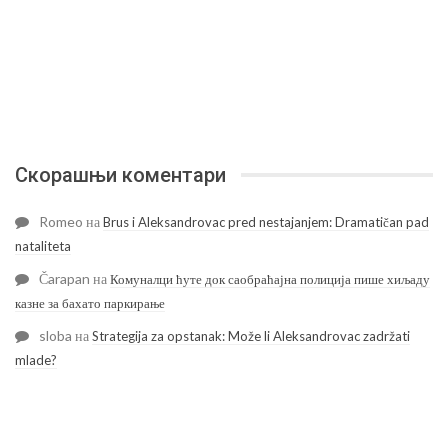
Скорашњи коментари
Romeo
на
Brus i Aleksandrovac pred nestajanjem: Dramatičan pad
nataliteta
Čarapan
на
Комуналци ћуте док саобраћајна полиција пише хиљаду
казне за бахато паркирање
sloba
на
Strategija za opstanak: Može li Aleksandrovac zadržati
mlade?