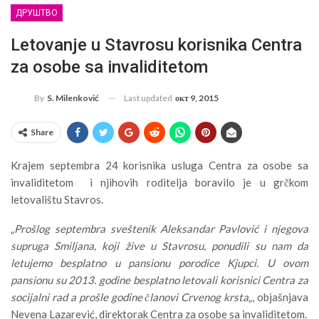
ДРУШТВО
Letovanje u Stavrosu korisnika Centra
za osobe sa invaliditetom
Last updated
окт 9, 2015
By
S. Milenković
Share
Krajem septembra 24 korisnika usluga Centra za osobe sa
invaliditetom i njihovih roditelja boravilo je u grčkom
letovalištu Stavros.
„
Prošlog septembra sveštenik Aleksandar Pavlović i njegova
supruga Smiljana, koji žive u Stavrosu, ponudili su nam da
letujemo besplatno u pansionu porodice Kjupci. U ovom
pansionu su 2013. godine besplatno letovali korisnici Centra za
socijalni rad a prošle godine članovi Crvenog krsta
„, objašnjava
Nevena Lazarević, direktorak Centra za osobe sa invaliditetom.