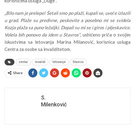
korisnicima usluga „Duge“.
„
Bilo nam je prelepo! Šetali smo po plaži, kupali se, uveče izlazili
u grad. Plaže su predivne, peskovite a posebno mi se svidela
Kozja plaža sa puno ležaljki. Dopali su mi se i giros i pljeskavice.
Volela bih ponovo da idem u Stavros“
, ushićeno priča o svojim
iskustvima sa letovanja Marina Milanović, korisnica usluga
Centra za osobe sa invaliditetom.
centar
invalidi
letovanje
Stavros
Share
S.
Milenković