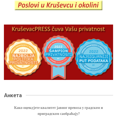
Анкета
Како оцењујете квалитет јавног превоза у градском и
приградском саобраћају?