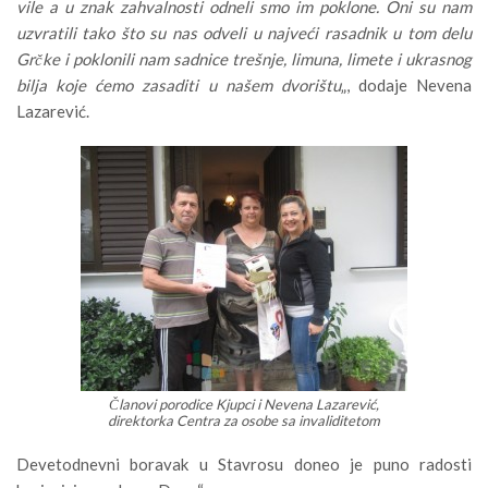
vile a u znak zahvalnosti odneli smo im poklone. Oni su nam
uzvratili tako što su nas odveli u najveći rasadnik u tom delu
Grčke i poklonili nam sadnice trešnje, limuna, limete i ukrasnog
bilja koje ćemo zasaditi u našem dvorištu
„, dodaje Nevena
Lazarević.
Članovi porodice Kjupci i Nevena Lazarević,
direktorka Centra za osobe sa invaliditetom
Devetodnevni boravak u Stavrosu doneo je puno radosti