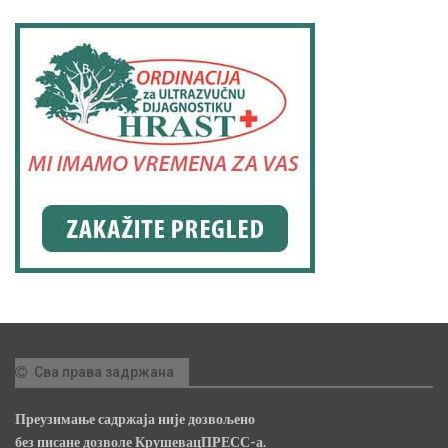
Сва права задржана
Преузимање садржаја није дозвољено
без писане дозволе КрушевацПРЕСС-а.