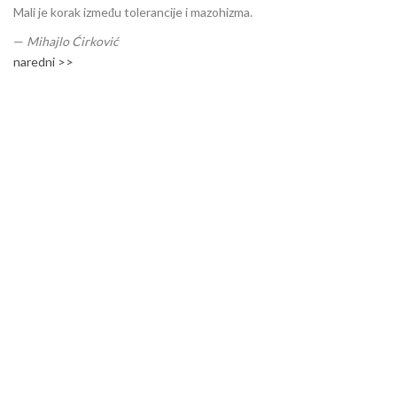
Mali je korak između tolerancije i mazohizma.
—
Mihajlo Ćirković
naredni >>