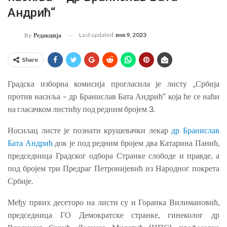
Андрић“
Last updated
нов 9, 2023
By
Редакција
Share
Градска изборна комисија прогласила је листу „Србија
против насиља – др Бранислав Бата Андрић“ која ће се наћи
на гласачком листићу под редним бројем 3.
Носилац листе је познати крушевачки лекар
др Бранислав
Бата Андрић
док је под редним бројем два Катарина Панић,
председница Градског одбора Странке слободе и правде, а
под бројем три Предраг Петронијевић из Народног покрета
Србије.
Међу првих десеторо на листи су и Горанка Вилимановић,
председница ГО Демократске странке, гинеколог др