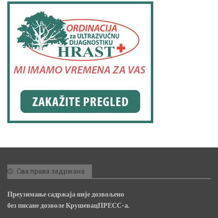
Сва права задржана
Преузимање садржаја није дозвољено
без писане дозволе КрушевацПРЕСС-а.