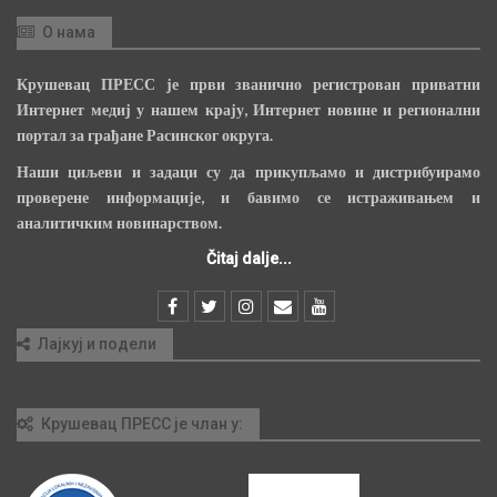
О нама
Крушевац ПРЕСС је први званично регистрован приватни
Интернет медиј у нашем крају, Интернет новине и регионални
портал за грађане Расинског округа.
Наши циљеви и задаци су да прикупљамо и дистрибуирамо
проверене информације, и бавимо се истраживањем и
аналитичким новинарством.
Čitaj dalje...
Лајкуј и подели
Крушевац ПРЕСС је члан у: