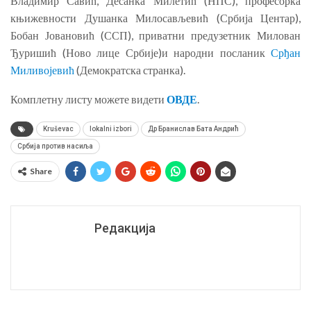
Владимир Савић, Десанка Милетић (НПС), професорка
књижевности Душанка Милосављевић (Србија Центар),
Бобан Јовановић (ССП), приватни предузетник Милован
Ђуришић (Ново лице Србије)и народни посланик
Срђан
Миливојевић
(Демократска странка).
Комплетну листу можете видети
ОВДЕ
.
Kruševac
lokalni izbori
Др Бранислав Бата Андрић
Србија против насиља
Share
Редакција