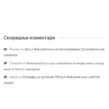
Скорашњи коментари
Romeo
на
Brus i Aleksandrovac pred nestajanjem: Dramatičan pad
nataliteta
Čarapan
на
Комуналци ћуте док саобраћајна полиција пише хиљаду
казне за бахато паркирање
sloba
на
Strategija za opstanak: Može li Aleksandrovac zadržati
mlade?