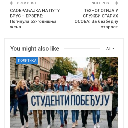
PREV POST
NEXT POST
САОБРАЋАЈКА НА ПУТУ
ТЕХНОЛОГИЈА У
БРУС – БРЗЕЋЕ:
СЛУЖБИ СТАРИХ
Погинула 52-годишња
ОСОБА: За безбедну
жена
старост
You might also like
All
ПОЛИТИКА