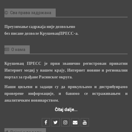
Сва права задржана
Преузимање садржаја није дозвољено
без писане дозволе КрушевацПРЕСС-а.
О нама
Крушевац ПРЕСС је први званично регистрован приватни
Интернет медиј у нашем крају, Интернет новине и регионални
портал за грађане Расинског округа.
Наши циљеви и задаци су да прикупљамо и дистрибуирамо
проверене информације, и бавимо се истраживањем и
аналитичким новинарством.
Čitaj dalje...