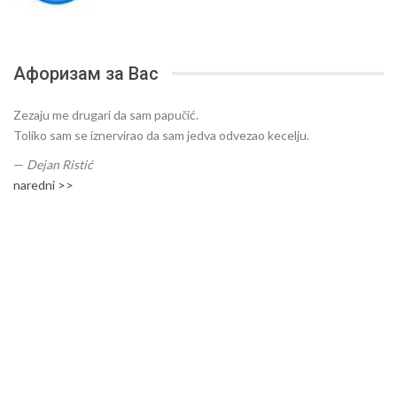
Афоризам за Вас
Zezaju me drugari da sam papučić.
Toliko sam se iznervirao da sam jedva odvezao kecelju.
—
Dejan Ristić
naredni >>