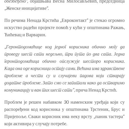
обезбеђено
“, објашњава Весна Милосављевић, председница
„Женске иницијативе“.
По речима Ненада Крстића „Евроконтакт“ је стекао огромно
искуство радећи пројекте помоћ у кући у општинама Ражањ,
Ћићевац и Варварин.
„
Геронтодомаћице код једног корисника обично могу да
проведу шест сати недељно, три пута по два сата. Једна
геронтодомаћица обично опслужује шесторо корисника.
Када она оде корисници остају сами. Већина има здравствене
проблеме а чести су и случајеви падова који стварају
додатне проблеме. Зато смо се запитали како да остваримо
комуникацију и ван тих шест сати“
, прича Ненад Крстић.
Проблем је решен набавком 30 наменским уређаја који су
распоређени код корисника у општинама Трстеник, Брус и
Пријепоље. Сваки корисник има неку врсту „паник тастера“
који активира у случају потребе.