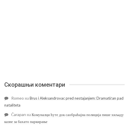
Скорашњи коментари
Romeo
на
Brus i Aleksandrovac pred nestajanjem: Dramatičan pad
nataliteta
Čarapan
на
Комуналци ћуте док саобраћајна полиција пише хиљаду
казне за бахато паркирање