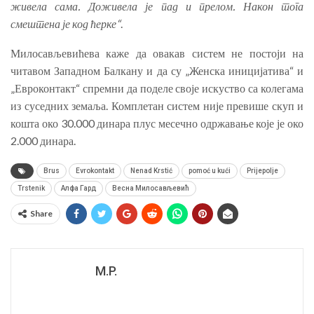
живела сама. Доживела је пад и прелом. Након тога
смештена је код ћерке“
.
Милосављевићева каже да овакав систем не постоји на
читавом Западном Балкану и да су „Женска иницијатива“ и
„Евроконтакт“ спремни да поделе своје искуство са колегама
из суседних земаља. Комплетан систем није превише скуп и
кошта око 30.000 динара плус месечно одржавање које је око
2.000 динара.
Brus
Evrokontakt
Nenad Krstić
pomoć u kući
Prijepolje
Trstenik
Алфа Гард
Весна Милосављевић
Share
M.P.