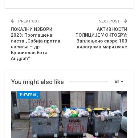
PREV POST
NEXT POST
ЛОКАЛНИ ИЗБОРИ
АКТИВНОСТИ
2023: Проглашена
ПОЛИЦИЈЕ У ОКТОБРУ:
листа „Србија против
Заплењено скоро 100
насиља – др
килограма марихуане
Бранислав Бата
Андрић“
You might also like
All
ЋИЋЕВАЦ