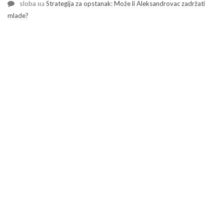
sloba
на
Strategija za opstanak: Može li Aleksandrovac zadržati
mlade?