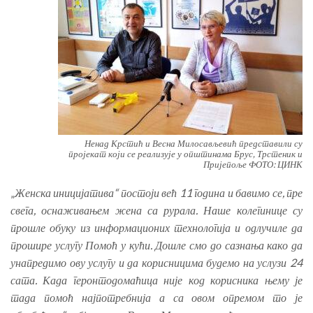
Ненад Крстић и Весна Милосављевић представили су
пројекат који се реализује у општинама Брус, Трстеник и
Пријепоље ФОТО: ЦИНК
„
Женска иницијатива“ постоји већ 11 година и бавимо се, пре
свега, оснаживањем жена са рурала. Наше колегинице су
прошле обуку из информационих технологија и одлучиле да
прошире услугу Помоћ у кући. Дошле смо до сазнања како да
унапредимо ову услугу и да корисницима будемо на услузи 24
сата. Када геронтодомаћица није код корисника њему је
тада помоћ најпотребнија а са овом опремом то је