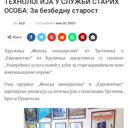
ТЕХНОЛОГИЈА У СЛУЖБИ СТАРИХ
ОСОБА: За безбедну старост
Last updated
нов 10, 2023
By
M.P.
Share
Удружења „Женска иницијатива“ из Трстеника и
„Евроконтакт“ из Крушевца представила су пројекат
„Унапређење услуга помоћ у кући за старе коришћењем нове
комуникационе опреме“.
Овај пројекат „Женска иницијатива“ и „Евроконтакт“
партнерски реализују од почетка јула у општинама Трстеник,
Брус и Пријепоље.