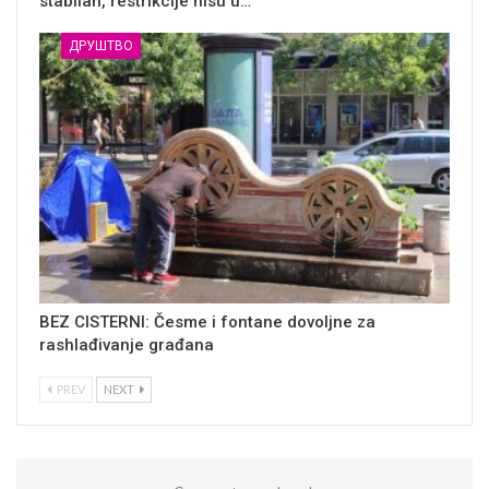
stabilan, restrikcije nisu u…
ДРУШТВО
BEZ CISTERNI: Česme i fontane dovoljne za
rashlađivanje građana
PREV
NEXT