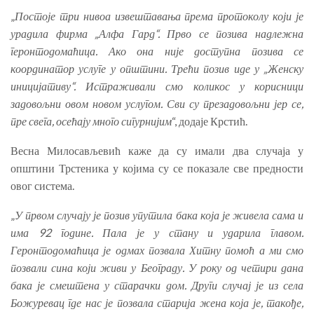
„
Постоје три нивоа извештавања према протоколу који је
урадила фирма „Алфа Гард“. Прво се позива надлежна
геронтодомаћица. Ако она није доступна позива се
координатор услуге у општини. Трећи позив иде у „Женску
иницијативу“. Истраживали смо коликос у корисници
задовољни овом новом услугом. Сви су презадовољни јер се,
пре свега, осећају много сигурнијим
“, додаје Крстић.
Весна Милосављевић каже да су имали два случаја у
општини Трстеника у којима су се показале све предности
овог система.
„
У првом случају је позив упутила бака која је живела сама и
има 92 године. Пала је у стану и ударила главом.
Геронтодомаћица је одмах позвала Хитну помоћ а ми смо
позвали сина који живи у Београду. У року од четири дана
бака је смештена у старачки дом. Други случај је из села
Божуревац где нас је позвала старија жена која је, такође,