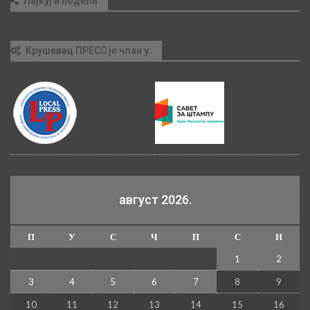
Лајкуј и подели
Крушевац ПРЕСС је члан у:
август 2026.
П
У
С
Ч
П
С
Н
1
2
3
4
5
6
7
8
9
10
11
12
13
14
15
16