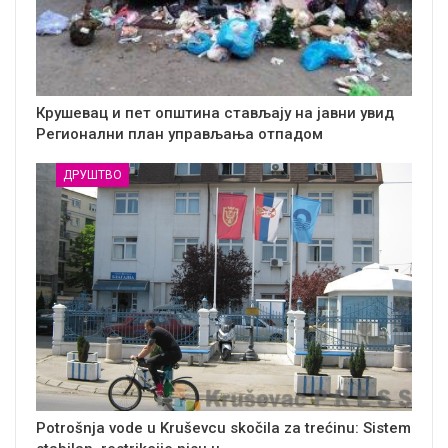
Крушевац и пет општина стављају на јавни увид
Регионални план управљања отпадом
ДРУШТВО
Potrošnja vode u Kruševcu skočila za trećinu: Sistem