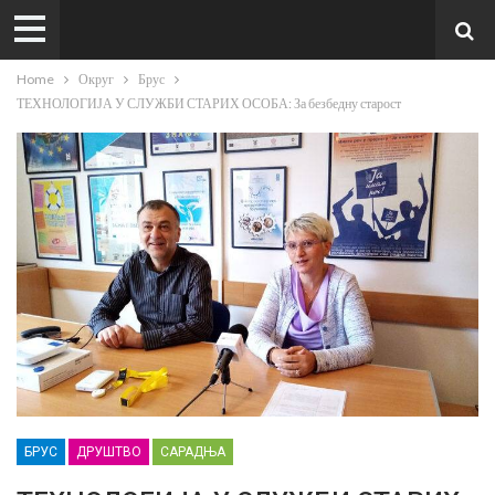
Home
Округ
Брус
ТЕХНОЛОГИЈА У СЛУЖБИ СТАРИХ ОСОБА: За безбедну старост
БРУС
ДРУШТВО
САРАДЊА