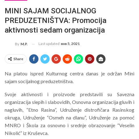
MINI SAJAM SOCIJALNOG
PREDUZETNIŠTVA: Promocija
aktivnosti sedam organizacija
Last updated
нов 5, 2021
By
M.P.
Share
Na platou ispred Kulturnog centra danas je održan Mini
sajam socijalnog preduzetništva.
Svoje aktivnosti i proizvode predstavili su Savezna
organizacija slepih i slabovidih, Osnovna organizacija gluvih i
nagluvih, “Etno Rasina”, Udruženje distrofičara Rasinskog
okruga, Udruženje “Osmeh na dlanu”, Udruženje za pomoć
MNRO i Škola za osnovno i srednje obrazovanje “Veselin
Nikolić” iz Kruševca.