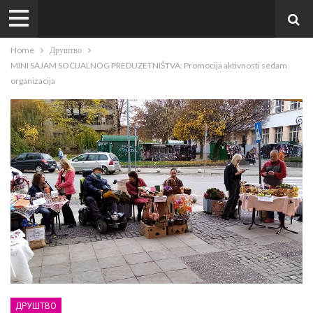
Home
Друштво
MINI SAJAM SOCIJALNOG PREDUZETNIŠTVA: Promocija aktivnosti sedam
organizacija
ДРУШТВО