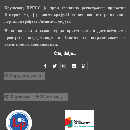
Крушевац ПРЕСС је први званично регистрован приватни
Интернет медиј у нашем крају, Интернет новине и регионални
портал за грађане Расинског округа.
Наши циљеви и задаци су да прикупљамо и дистрибуирамо
проверене информације, и бавимо се истраживањем и
аналитичким новинарством.
Čitaj dalje...
Лајкуј и подели
Крушевац ПРЕСС је члан у: