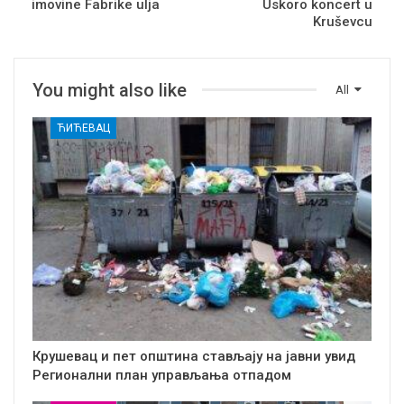
imovine Fabrike ulja
Uskoro koncert u
Kruševcu
You might also like
All
ЋИЋЕВАЦ
Крушевац и пет општина стављају на јавни увид
Регионални план управљања отпадом