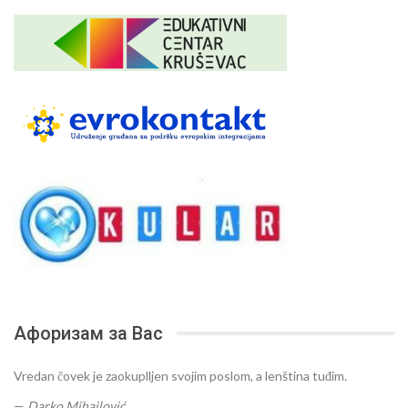
Афоризам за Вас
Vredan čovek je zaokuplljen svojim poslom, a lenština tuđim.
—
Darko Mihajlović