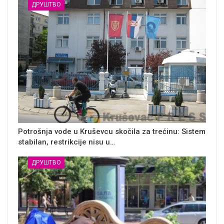
ДРУШТВО
Potrošnja vode u Kruševcu skočila za trećinu: Sistem
stabilan, restrikcije nisu u…
ДРУШТВО