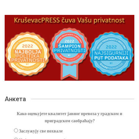
Анкета
Како оцењујете квалитет јавног превоза у градском и
приградском саобраћају?
Заслужују све похвале