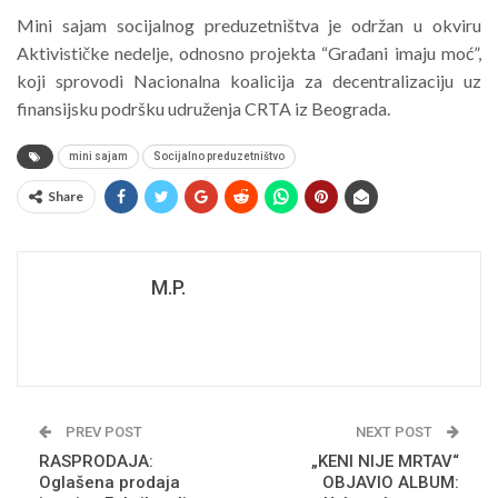
Mini sajam socijalnog preduzetništva je održan u okviru
Aktivističke nedelje, odnosno projekta “Građani imaju moć”,
koji sprovodi Nacionalna koalicija za decentralizaciju uz
finansijsku podršku udruženja CRTA iz Beograda.
mini sajam
Socijalno preduzetništvo
Share
M.P.
PREV POST
NEXT POST
RASPRODAJA:
„KENI NIJE MRTAV“
Oglašena prodaja
OBJAVIO ALBUM: