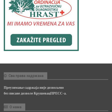
Сва права задржана
Преузимање садржаја није дозвољено
без писане дозволе КрушевацПРЕСС-а.
О нама