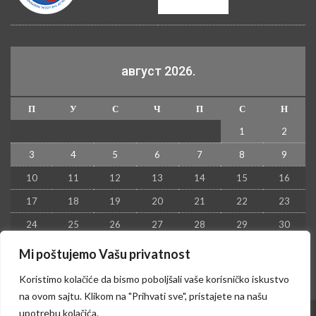
август 2026.
П
У
С
Ч
П
С
Н
1
2
3
4
5
6
7
8
9
10
11
12
13
14
15
16
17
18
19
20
21
22
23
24
25
26
27
28
29
30
31
Mi poštujemo Vašu privatnost
« јул
Koristimo kolačiće da bismo poboljšali vaše korisničko iskustvo
na ovom sajtu. Klikom na "Prihvati sve", pristajete na našu
upotrebu kolačića.