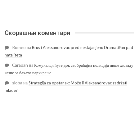
Скорашњи коментари
Romeo
на
Brus i Aleksandrovac pred nestajanjem: Dramatičan pad
nataliteta
Čarapan
на
Комуналци ћуте док саобраћајна полиција пише хиљаду
казне за бахато паркирање
sloba
на
Strategija za opstanak: Može li Aleksandrovac zadržati
mlade?