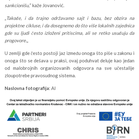
sankcionišu,
“ kaže Jovanović.
„
Takođe, i da trajno održavamo sajt i bazu, bez obzira na
projektne cikluse, i da dosegnemo do što više lokalnih zajednica
gde su ljudi često izloženi pritiscima, ali se retko usuđuju da
progovore.
„
U zemlji gde često postoji jaz između onoga što piše u zakonu i
onoga što se dešava u praksi, ovaj poduhvat deluje kao jedan
od malobrojnih organizovanih odgovora na sve učestalije
zloupotrebe pravosudnog sistema.
Naslovna fotografija
: AI