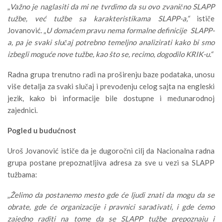
„
Važno je naglasiti da mi ne tvrdimo da su ovo zvanično SLAPP
tužbe, već tužbe sa karakteristikama SLAPP-a,“
ističe
Jovanović. „
U domaćem pravu nema formalne definicije SLAPP-
a, pa je svaki slučaj potrebno temeljno analizirati kako bi smo
izbegli moguće nove tužbe, kao što se, recimo, dogodilo KRIK-u.“
Radna grupa trenutno radi na proširenju baze podataka, unosu
više detalja za svaki slučaj i prevođenju celog sajta na engleski
jezik, kako bi informacije bile dostupne i međunarodnoj
zajednici.
Pogled u budućnost
Uroš Jovanović ističe da je dugoročni cilj da Nacionalna radna
grupa postane prepoznatljiva adresa za sve u vezi sa SLAPP
tužbama:
„
Želimo da postanemo mesto gde će ljudi znati da mogu da se
obrate, gde će organizacije i pravnici sarađivati, i gde ćemo
zajedno raditi na tome da se SLAPP tužbe prepoznaju i