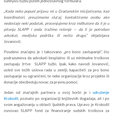
sumnjivu tužbu putem jednostavnog formulara.
„
Kada neko popuni prijavu mi u Građanskim inicijativama, kao
koordinatori, preuzimamo slučaj, kontaktiramo osobu ako
nedostaje neki podatak, procenjujemo kroz indikatore da li je u
pitanju SLAPP i onda tražimo rešenje — da li je potreban
advokat, medijska podrška ili nešto drugo,
“ objašnjava
Jovanović.
Posebno značajno je i takozvano „pro bono zastupanje“, što
podrazumeva da advokati besplatno ili uz minimalne troškove
zastupaju žrtve SLAPP tužbi. Ipak, kako navodi Jovanović,
usled sve težih uslova rada u zemlji, kapaciteti za pro bono
zastupanje su ograničeni, te neke organizacije kroz projekte ili
donacije obezbeđuju novac za pravnu pomoć.
Jedan od značajnih partnera u ovoj borbi je i
udruženje
Krokodil
, poznato po organizaciji književnih događaja, ali i po
svom angažovanju u oblasti ljudskih prava. Upravo je Krokodil
osnovao SLAPP fond za finansiranje sudskih troškova za