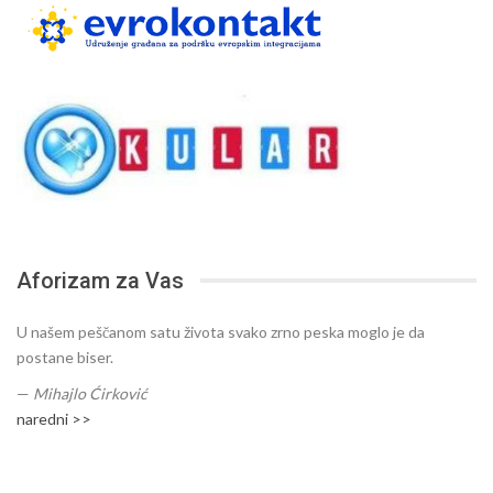
Aforizam za Vas
U našem peščanom satu života svako zrno peska moglo je da
postane biser.
—
Mihajlo Ćirković
naredni >>