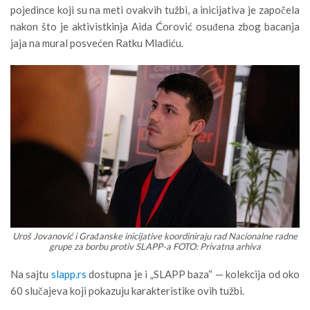
pojedince koji su na meti ovakvih tužbi, a inicijativa je započela
nakon što je aktivistkinja Aida Ćorović osuđena zbog bacanja
jaja na mural posvećen Ratku Mladiću.
Uroš Jovanović i Građanske inicijative koordiniraju rad Nacionalne radne
grupe za borbu protiv SLAPP-a FOTO: Privatna arhiva
Na sajtu
slapp.rs
dostupna je i „SLAPP baza“ — kolekcija od oko
60 slučajeva koji pokazuju karakteristike ovih tužbi.