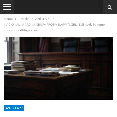
Home
Projekti
Anti SLAPP
NACIONALNA RADNA GRUPA PROTIV SLAPP TUŽBI: „Želimo da budemo
adresa za zaštitu građana“
ANTI SLAPP