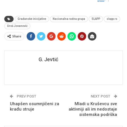
Građanske inicijative
Nacionalna radna grupa
SLAPP
slapp.rs
Uroš Jovanović
Share
G. Jevtić
PREV POST
NEXT POST
Uhapšen osumnjičeni za
Mladi u Kruševcu sve
krađu struje
aktivniji ali im nedostaje
sistemska podrška