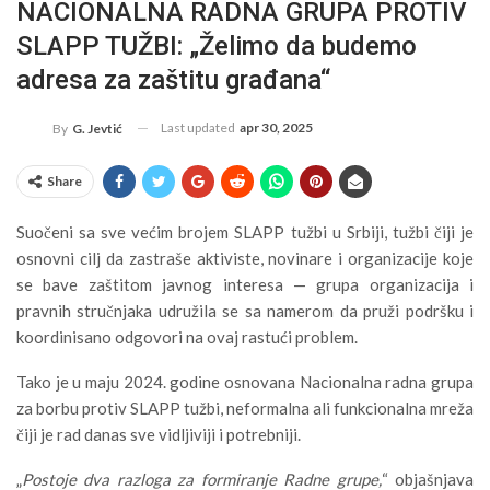
NACIONALNA RADNA GRUPA PROTIV
SLAPP TUŽBI: „Želimo da budemo
adresa za zaštitu građana“
Last updated
apr 30, 2025
By
G. Jevtić
Share
Suočeni sa sve većim brojem SLAPP tužbi u Srbiji, tužbi čiji je
osnovni cilj da zastraše aktiviste, novinare i organizacije koje
se bave zaštitom javnog interesa — grupa organizacija i
pravnih stručnjaka udružila se sa namerom da pruži podršku i
koordinisano odgovori na ovaj rastući problem.
Tako je u maju 2024. godine osnovana Nacionalna radna grupa
za borbu protiv SLAPP tužbi, neformalna ali funkcionalna mreža
čiji je rad danas sve vidljiviji i potrebniji.
„
Postoje dva razloga za formiranje Radne grupe,
“ objašnjava