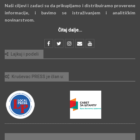
Naši ciljevi i zadaci su da prikupljamo i distribuiramo proverene
informacije, i bavimo se istraživanjem i analitičkim
novinarstvom.
Čitaj dalje...
Lajkuj i podeli
Kruševac PRESS je član u: