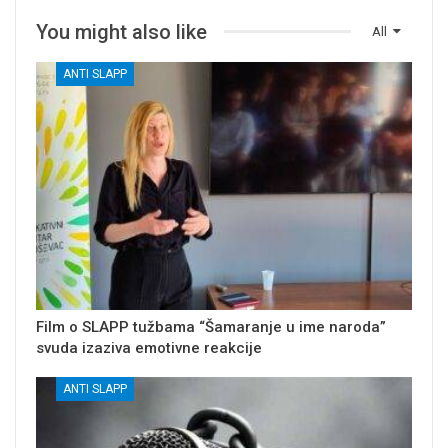
You might also like
All
ANTI SLAPP
Film o SLAPP tužbama “Šamaranje u ime naroda”
svuda izaziva emotivne reakcije
ANTI SLAPP