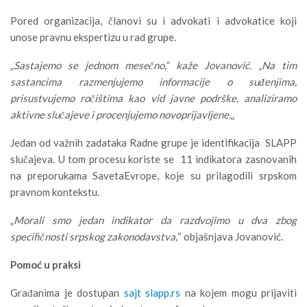
Pored organizacija, članovi su i advokati i advokatice koji
unose pravnu ekspertizu u rad grupe.
„
Sastajemo se jednom mesečno,“ kaže Jovanović. „Na tim
sastancima razmenjujemo informacije o suđenjima,
prisustvujemo ročištima kao vid javne podrške, analiziramo
aktivne slučajeve i procenjujemo novoprijavljene.
„
Jedan od važnih zadataka Radne grupe je identifikacija SLAPP
slučajeva. U tom procesu koriste se 11 indikatora zasnovanih
na preporukama SavetaEvrope, koje su prilagodili srpskom
pravnom kontekstu.
„
Morali smo jedan indikator da razdvojimo u dva zbog
specifičnosti srpskog zakonodavstva,
“ objašnjava Jovanović.
P
omoć u praksi
Građanima je dostupan
sajt slapp.rs
na kojem mogu prijaviti