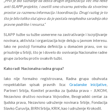
„
Prvi je bio saznanje da dosta drugih organizacija već ima neke
anti-SLAPP projekte, i osetili smo stvarnu potrebu da stvorimo
prostor za razmenu informacija i koordinaciju. Drugi razlog je to
što je bilo toliko slučajeva da je postala neophodna saradnja oko
pravne podrške i resursa.“
SLAPP tužbe su tužbe usmerene na zastrašivanje i iscrpljivanje
novinara, aktivista i organizacija koje deluju u javnom interesu.
Iako ne postoji formalna definicija u domaćem pravu, sve su
prisutnije u Srbiji, što je i dovelo do osnivanja Nacionalne radne
grupe za borbu protiv ovakvih tužbi.
Kako radi
Nacionaln
a
radn
a
grup
a
?
Iako nije formalno registrovana, Radna grupa obuhvata
respektabilan spisak pravnih lica:
Građanske inicijative
,
Partneri Srbija, Komitet pravnika za ljudska prava – JUKOM,
Nezavisno društvo novinara Vojvodine, Beogradski centar za
ljudska prava, Nezavisno udruženje novinara Srbije, Fondacija
Slavko Ćuruvija, BIRN Srbija, KRIK, kao i udruženje Krokodil.