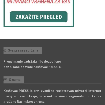
Sva prava zadržana
Preuzimanje sadržaja nije dozvoljeno
bez pisane dozvole KruševacPRESS-a.
O nama
Kruševac PRESS je prvi zvanično registrovan privatni Internet
medij u našem kraju, Internet novine i regionalni portal za
građane Rasinskog okruga.