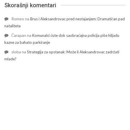
Skorašnji komentari
Romeo
na
Brus i Aleksandrovac pred nestajanjem: Dramatičan pad
nataliteta
Čarapan
na
Komunalci ćute dok saobraćajna policija piše hiljadu
kazne za bahato parkiranje
sloba
na
Strategija za opstanak: Može li Aleksandrovac zadržati
mlade?