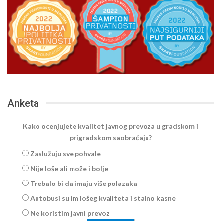
Anketa
Kako ocenjujete kvalitet javnog prevoza u gradskom i
prigradskom saobraćaju?
Zaslužuju sve pohvale
Nije loše ali može i bolje
Trebalo bi da imaju više polazaka
Autobusi su im lošeg kvaliteta i stalno kasne
Ne koristim javni prevoz