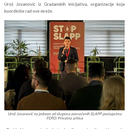
Uroš Jovanović iz Građanskih inicijativa, organizacije koja
koordiniše rad ove mreže.
Uroš Jovanović na jednom od skupova posvećenih SLAPP postupcima
FOTO: Privatna arhiva