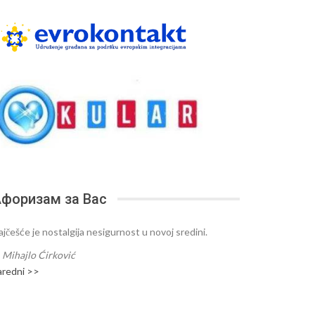
форизам за Вас
ajčešće je nostalgija nesigurnost u novoj sredini.
—
Mihajlo Ćirković
aredni >>