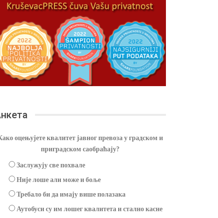
нкета
Како оцењујете квалитет јавног превоза у градском и
приградском саобраћају?
Заслужују све похвале
Није лоше али може и боље
Требало би да имају више полазака
Аутобуси су им лошег квалитета и стално касне