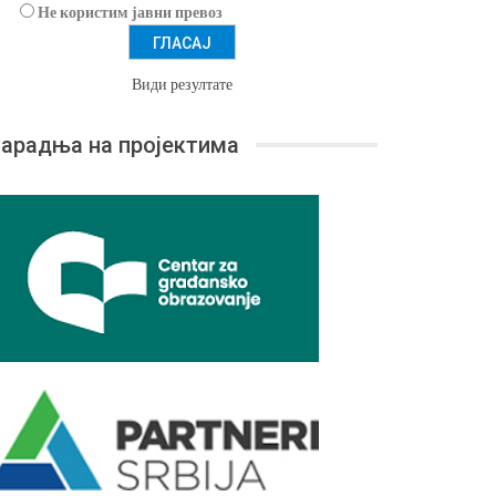
Не користим јавни превоз
Види резултате
арадња на пројектима