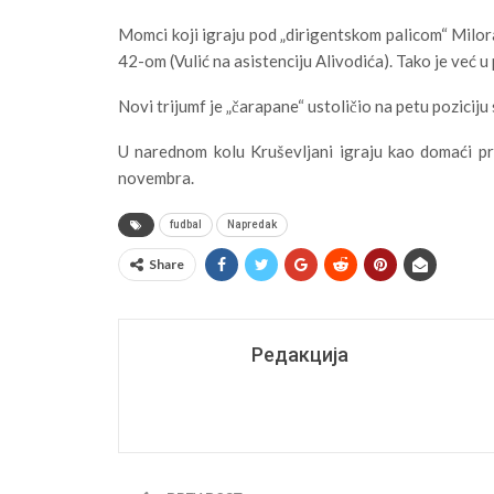
Momci koji igraju pod „dirigentskom palicom“ Milo
42-om (Vulić na asistenciju Alivodića). Tako je već 
Novi trijumf je „čarapane“ ustoličio na petu pozicij
U narednom kolu Kruševljani igraju kao domaći p
novembra.
fudbal
Napredak
Share
Редакција