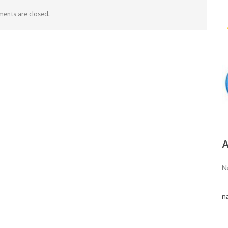
ents are closed.
А
N
n