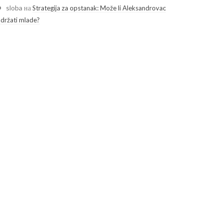
sloba
на
Strategija za opstanak: Može li Aleksandrovac
adržati mlade?