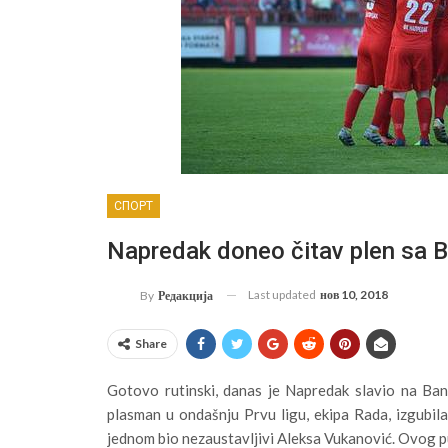
СПОРТ
Napredak doneo čitav plen sa B
Last updated
нов 10, 2018
By
Редакција
Share
Gotovo rutinski, danas je Napredak slavio na Ban
plasman u ondašnju Prvu ligu, ekipa Rada, izgubila 
jednom bio nezaustavljivi Aleksa Vukanović. Ovog put