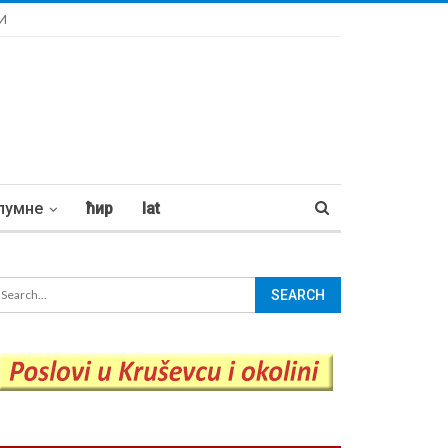
И
лумне
ћир
lat