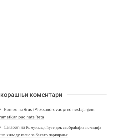
корашњи коментари
Romeo
на
Brus i Aleksandrovac pred nestajanjem:
ramatičan pad nataliteta
Čarapan
на
Комуналци ћуте док саобраћајна полиција
ише хиљаду казне за бахато паркирање