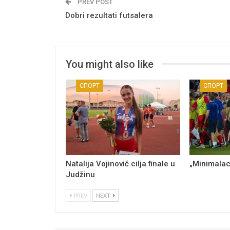
PREV POST
Dobri rezultati futsalera
You might also like
СПОРТ
СПОРТ
Natalija Vojinović cilja finale u
„Minimalac
Judžinu
PREV
NEXT