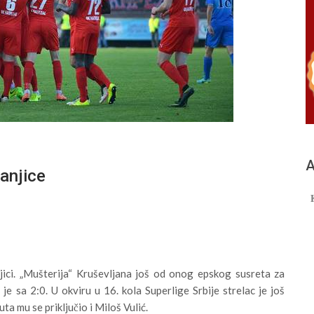
А
anjice
jici. „Mušterija“ Kruševljana još od onog epskog susreta za
je sa 2:0. U okviru u 16. kola Superlige Srbije strelac je još
a mu se priključio i Miloš Vulić.