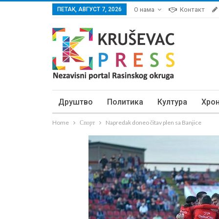
ПЕТАК, АВГУСТ 7, 2026
О нама
Контакт
Друштво
Политика
Култура
Хро
Home
Спорт
Napredak doneo čitav plen sa Banjice