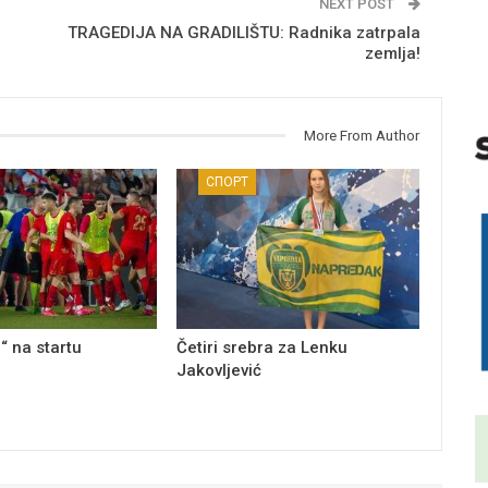
NEXT POST
TRAGEDIJA NA GRADILIŠTU: Radnika zatrpala
zemlja!
More From Author
СПОРТ
“ na startu
Četiri srebra za Lenku
Jakovljević