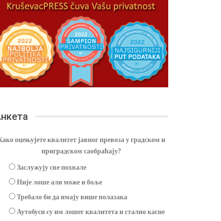
нкета
Како оцењујете квалитет јавног превоза у градском и
приградском саобраћају?
Заслужују све похвале
Није лоше али може и боље
Требало би да имају више полазака
Аутобуси су им лошег квалитета и стално касне