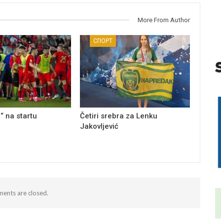
More From Author
СПОРТ
“ na startu
Četiri srebra za Lenku
Jakovljević
ents are closed.