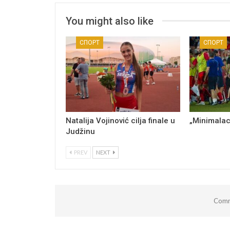
You might also like
СПОРТ
СПОРТ
Natalija Vojinović cilja finale u
„Minimalac
Judžinu
PREV
NEXT
Comm