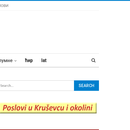
ЛОВИ
лумне
ћир
lat