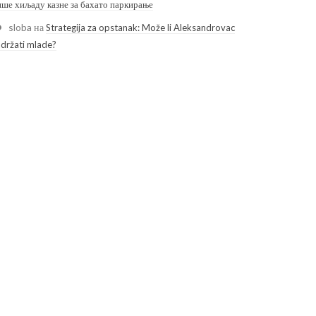
ише хиљаду казне за бахато паркирање
sloba
на
Strategija za opstanak: Može li Aleksandrovac
adržati mlade?