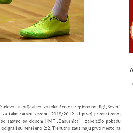
А
ruševac su prijavljeni za takmičenje u regionalnoj ligi „Sever“
a
za takmičarsku sezonu 2018/2019. U prvoj prvenstvenoj
o se sastao sa ekipom KMF „Babušnica“ i zabeležio pobedu
 odigrali su nerešeno 2:2. Trenutno zauzimaju prvo mesto na