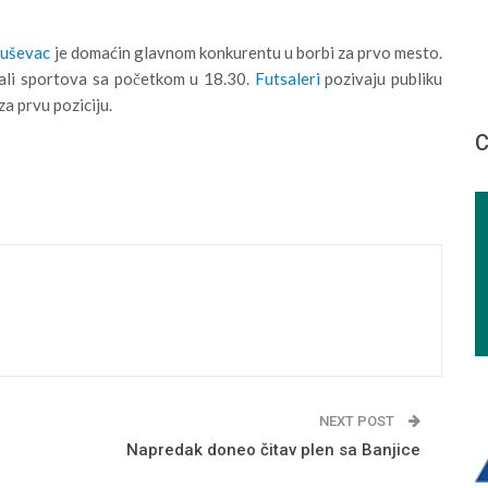
ruševac
je domaćin glavnom konkurentu u borbi za prvo mesto.
ali sportova sa početkom u 18.30.
Futsaleri
pozivaju publiku
za prvu poziciju.
С
NEXT POST
Napredak doneo čitav plen sa Banjice