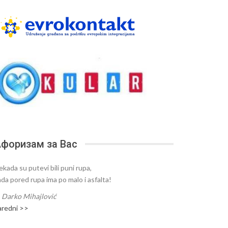
форизам за Вас
ekada su putevi bili puni rupa,
ada pored rupa ima po malo i asfalta!
—
Darko Mihajlović
aredni >>