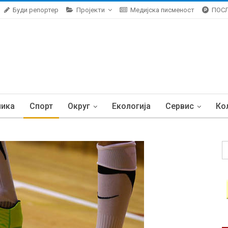
Буди репортер
Пројекти
Медијска писменост
ПОС
ника
Спорт
Округ
Екологија
Сервис
Ко