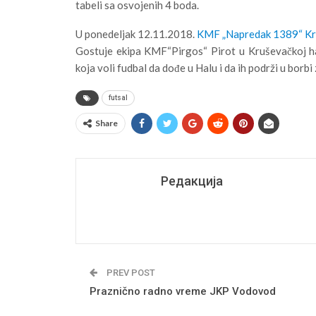
tabeli sa osvojenih 4 boda.
U ponedeljak 12.11.2018.
KMF „Napredak 1389“ K
Gostuje ekipa KMF“Pirgos“ Pirot u Kruševačkoj h
koja voli fudbal da dođe u Halu i da ih podrži u borbi 
futsal
Share
Редакција
PREV POST
Praznično radno vreme JKP Vodovod