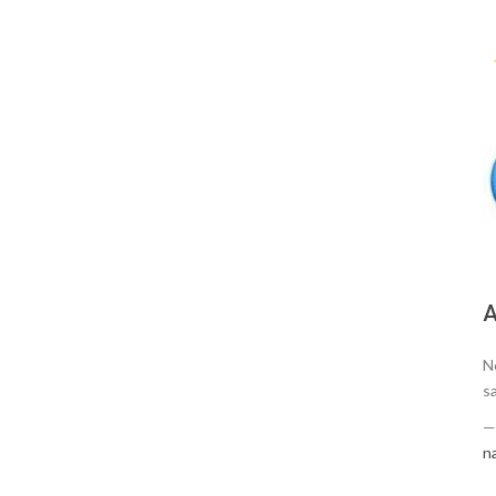
А
N
s
n