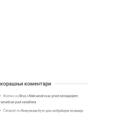
корашњи коментари
Romeo
на
Brus i Aleksandrovac pred nestajanjem:
ramatičan pad nataliteta
Čarapan
на
Комуналци ћуте док саобраћајна полиција