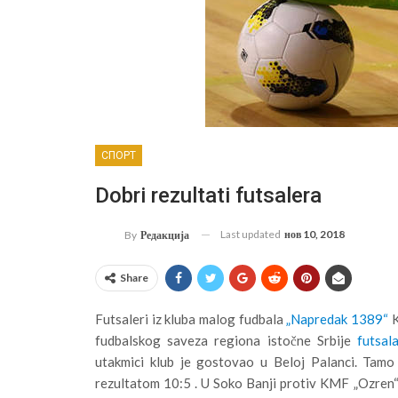
СПОРТ
Dobri rezultati futsalera
Last updated
нов 10, 2018
By
Редакција
Share
Futsaleri iz kluba malog fudbala
„Napredak 1389“
K
fudbalskog saveza regiona istočne Srbije
futsal
utakmici klub je gostovao u Beloj Palanci. Tam
rezultatom 10:5 . U Soko Banji protiv KMF „Ozren“