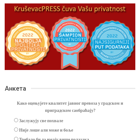
Анкета
Како оцењујете квалитет јавног превоза у градском и
приградском саобраћају?
Заслужују све похвале
Није лоше али може и боље
Требало би да имају више полазака