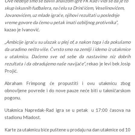
Ove nedelje smo se bavili analizom igre FK Rad i vidi se da je to
skup iskusnih fudbalera, na čelu sa Drinčićem, Veselinovićem,
Jovanovićem, uz mlade igrače, njihovi rezultati u poslednje
vreme govore da ćemo u petak imati ozbiljnog protivnika“
,
kazao je Ivanović.
„
Ambicije igraču su ulazak u plej of, a nakon toga i da pokušamo
da uradimo nešto više. Čvrsto smo na zemlji i idemo iz utakmice
u utakmicu. Daćemo sve od sebe da nastavimo niz dobrih
rezultata i da obradujemo naše navijače“
, rekao je levi bek Josip
Projić.
Abraham Frimpong će propustiti i ovu utakmicu zbog
obnovljene povrede i do nove pauze neće biti u takmičarskom
pogonu.
Utakmica Napredak-Rad igra se u petak u 17:00 časova na
stadionu Mladost.
Karte za utakmicu biće puštene u prodaju na dan utakmice od 10