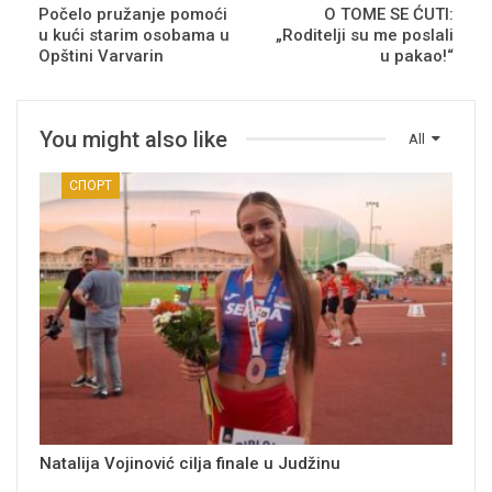
Počelo pružanje pomoći
O TOME SE ĆUTI:
u kući starim osobama u
„Roditelji su me poslali
Opštini Varvarin
u pakao!“
You might also like
All
СПОРТ
Natalija Vojinović cilja finale u Judžinu