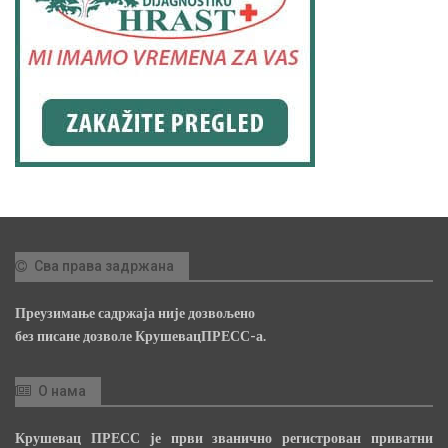
Сва права задржана
Преузимање садржаја није дозвољено
без писане дозволе КрушевацПРЕСС-а.
О нама
Крушевац ПРЕСС је први званично регистрован приватни