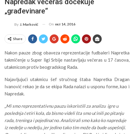
Napredak večeras dočekuje
„građevinare“
On
окт 14, 2016
By
J. Marković
Share
Nakon pauze zbog obaveza reprezentacije fudbaleri Napretka
takmičenje u Super ligi Srbije nastavljaju večeras u 17 časova,
utakmicom protiv beogradskog Rada.
Najavljujući utakmicu šef stručnog štaba Napretka Dragan
Ivanović rekao je da se ekipa Rada nalazi u usponu forme, kao i
Napredak.
„
Mi smo reprezentativnu pauzu iskoristili za analizu igre u
poslednja četiri kola, da bismo videli šta smo učinili po pitanju
rada, treninga i pojedinačno. Analizirali smo kako ko napreduje
iz nedelje u nedelju, jer jedino tako tim može da bude uspešniji.