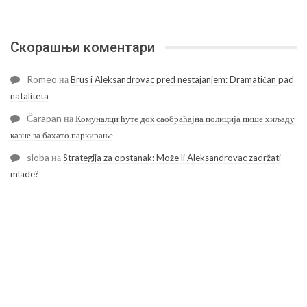
Скорашњи коментари
Romeo
на
Brus i Aleksandrovac pred nestajanjem: Dramatičan pad
nataliteta
Čarapan
на
Комуналци ћуте док саобраћајна полиција пише хиљаду
казне за бахато паркирање
sloba
на
Strategija za opstanak: Može li Aleksandrovac zadržati
mlade?