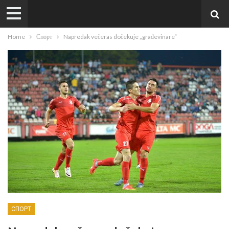
Home
Спорт
Napredak večeras dočekuje „građevinare“
СПОРТ