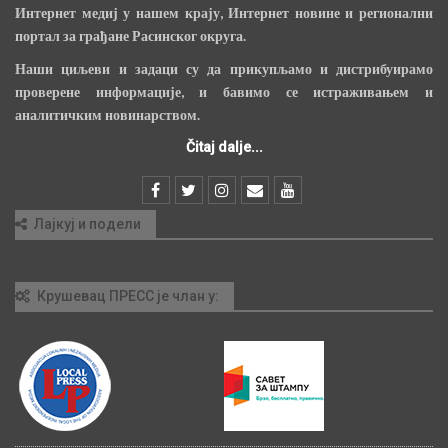
Интернет медиј у нашем крају, Интернет новине и регионални
портал за грађане Расинског округа.
Наши циљеви и задаци су да прикупљамо и дистрибуирамо
проверене информације, и бавимо се истраживањем и
аналитичким новинарством.
Čitaj dalje...
Лајкуј и подели
Крушевац ПРЕСС је члан у: