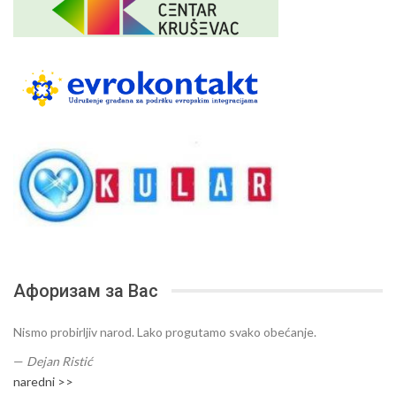
Афоризам за Вас
Nismo probirljiv narod. Lako progutamo svako obećanje.
—
Dejan Ristić
naredni >>