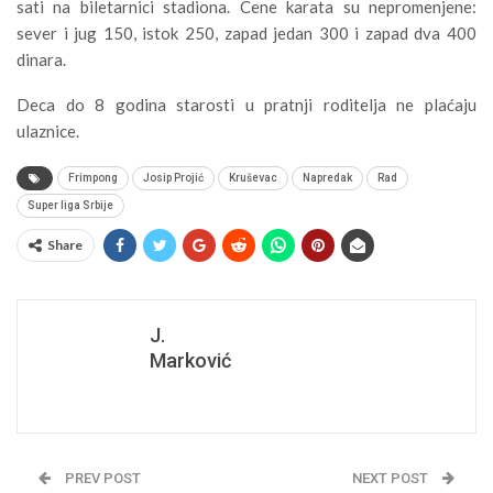
sati na biletarnici stadiona. Cene karata su nepromenjene:
sever i jug 150, istok 250, zapad jedan 300 i zapad dva 400
dinara.
Deca do 8 godina starosti u pratnji roditelja ne plaćaju
ulaznice.
Frimpong
Josip Projić
Kruševac
Napredak
Rad
Super liga Srbije
Share
J.
Marković
PREV POST
NEXT POST