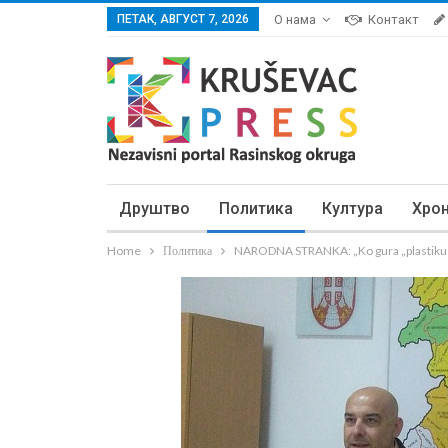
ПЕТАК, АВГУСТ 7, 2026
О нама
Контакт
Друштво
Политика
Култура
Хро
Home
Политика
NARODNA STRANKA: „Ko gura „plastiku i