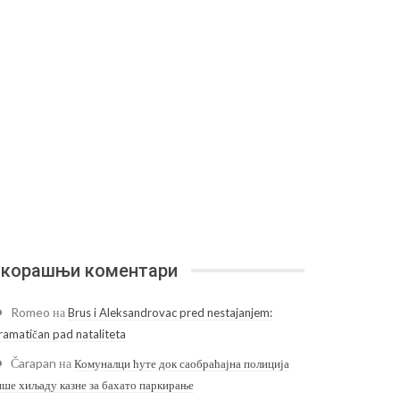
корашњи коментари
Romeo
на
Brus i Aleksandrovac pred nestajanjem:
ramatičan pad nataliteta
Čarapan
на
Комуналци ћуте док саобраћајна полиција
ише хиљаду казне за бахато паркирање