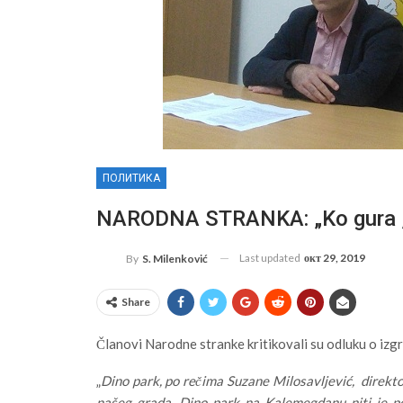
ПОЛИТИКА
NARODNA STRANKA: „Ko gura „p
Last updated
окт 29, 2019
By
S. Milenković
Share
Članovi Narodne stranke kritikovali su odluku o izg
„
Dino park, po rečima Suzane Milosavljević, direktor
našeg grada. Dino park na Kalemegdanu niti je po