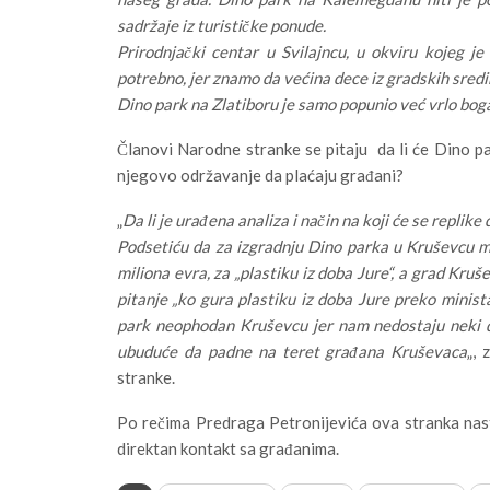
sadržaje iz turističke ponude.
Prirodnjački centar u Svilajncu, u okviru kojeg je
potrebno, jer znamo da većina dece iz gradskih sredin
Dino park na Zlatiboru je samo popunio već vrlo boga
Članovi Narodne stranke se pitaju da li će Dino pa
njegovo održavanje da plaćaju građani?
„
Da li je urađena analiza i način na koji će se replike
Podsetiću da za izgradnju Dino parka u Kruševcu mi
miliona evra, za „plastiku iz doba Jure“, a grad Kr
pitanje „ko gura plastiku iz doba Jure preko minista
park neophodan Kruševcu jer nam nedostaju neki dr
ubuduće da padne na teret građana Kruševaca
„, 
stranke.
Po rečima Predraga Petronijevića ova stranka nas
direktan kontakt sa građanima.