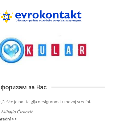
форизам за Вас
ajčešće je nostalgija nesigurnost u novoj sredini.
—
Mihajlo Ćirković
aredni >>