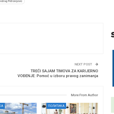
redrag Petronijević
NEXT POST
TREĆI SAJAM TIMOVA ZA KARIJERNO
VOĐENJE: Pomoć u izboru pravog zanimanja
More From Author
КА
ПОЛИТИКА