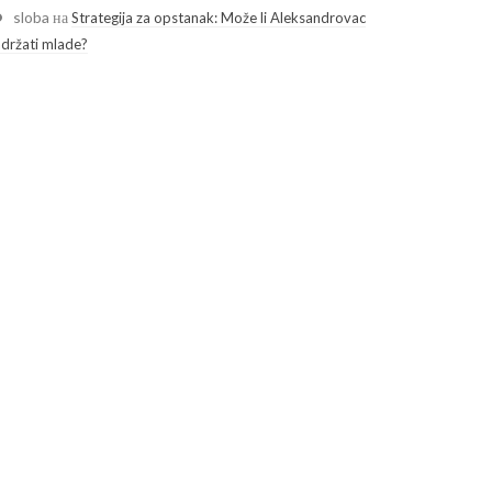
sloba
на
Strategija za opstanak: Može li Aleksandrovac
adržati mlade?