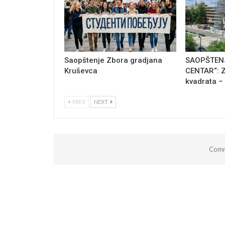
Saopštenje Zbora gradjana
SAOPŠTENJ
Kruševca
CENTAR“: Z
kvadrata –
PREV
NEXT
Comm