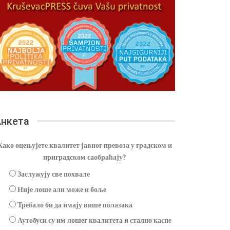
нкета
Како оцењујете квалитет јавног превоза у градском и
приградском саобраћају?
Заслужују све похвале
Није лоше али може и боље
Требало би да имају више полазака
Аутобуси су им лошег квалитета и стално касне