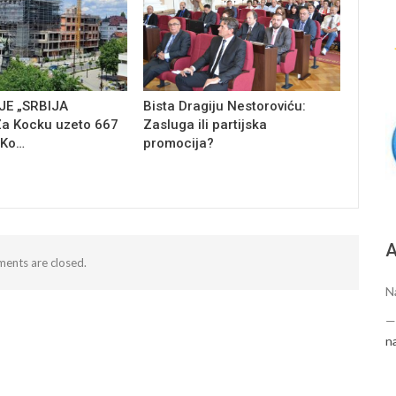
E „SRBIJA
Bista Dragiju Nestoroviću:
a Kocku uzeto 667
Zasluga ili partijska
 Ko…
promocija?
А
ents are closed.
N
n