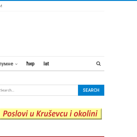
И
лумне
ћир
lat