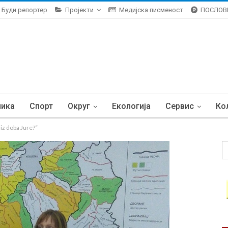
Буди репортер
Пројекти
Медијска писменост
ПОСЛОВ
ника
Спорт
Округ
Екологија
Сервис
Ко
z doba Jure?“