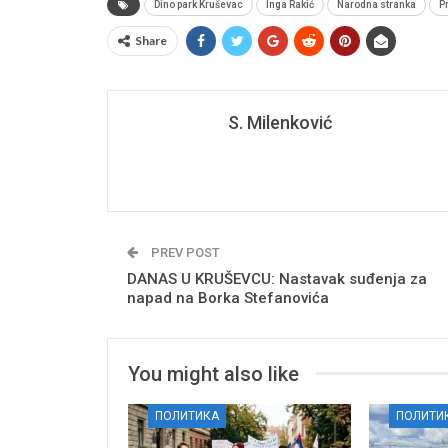
Dino park Kruševac
Inga Rakić
Narodna stranka
P
Share
S. Milenković
PREV POST
DANAS U KRUŠEVCU: Nastavak suđenja za
napad na Borka Stefanovića
You might also like
ПОЛИТИКА
ПОЛИТИ