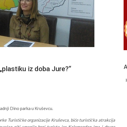
А
lastiku iz doba Jure?“
radnji Dino parka u Kruševcu.
ke Turističke organizacije Kruševca, biće turistička atrakcija
većao niti smanjio broj turista jer Kalemegdan ima i druge