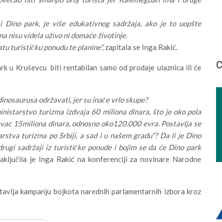
 i Dino park, je više edukativnog sadržaja, ako je to uopšte
a nisu videla uživo ni domaće životinje.
tu turističku ponudu te planine“,
zapitala se Inga Rakić.
С
rk u Kruševcu biti rentabilan samo od prodaje ulaznica ili će
 dinosaurusa održavati, jer su inače vrlo skupe?
nistarstvo turizma izdvaja 60 miliona dinara, što je oko pola
uševac 15miliona dinara, odnosno oko120.000 evra. Postavlja se
rstva turizma po Srbiji, a sad i u našem gradu“? Da li je Dino
ugi sadržaji iz turističke ponude i bojim se da će Dino park
zaključila je Inga Rakić na konferenciji za novinare Narodne
tavlja kampanju bojkota narednih parlamentarnih izbora kroz