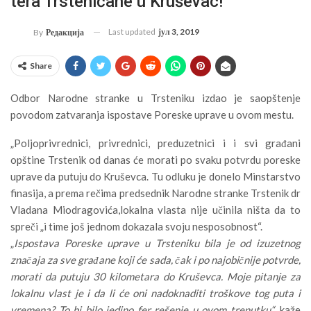
tera Trsteničane u Kruševac!
Last updated
јул 3, 2019
By
Редакција
Share
Odbor Narodne stranke u Trsteniku izdao je saopštenje
povodom zatvaranja ispostave Poreske uprave u ovom mestu.
„Poljoprivrednici, privrednici, preduzetnici i i svi građani
opštine Trstenik od danas će morati po svaku potvrdu poreske
uprave da putuju do Kruševca. Tu odluku je donelo Minstarstvo
finasija, a prema rečima predsednik Narodne stranke Trstenik dr
Vladana Miodragovića,lokalna vlasta nije učinila ništa da to
spreči „i time još jednom dokazala svoju nesposobnost“.
„
Ispostava Poreske uprave u Trsteniku bila je od izuzetnog
značaja za sve građane koji će sada, čak i po najobičnije potvrde,
morati da putuju 30 kilometara do Kruševca. Moje pitanje za
lokalnu vlast je i da li će oni nadoknaditi troškove tog puta i
vremena? To bi bilo jedino fer rešenje u ovom trenutku“
, kaže