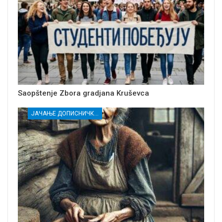
Saopštenje Zbora gradjana Kruševca
ЈАЧАЊЕ ДОПИСНИЧКЕ МРЕЖЕ НЕЗАВИСНИХ МЕДИЈА У РАСИНСКОМ ОКРУГУ