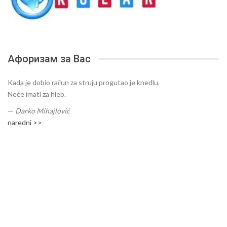
Афоризам за Вас
Kada je dobio račun za struju progutao je knedlu.
Neće imati za hleb.
—
Darko Mihajlović
naredni >>