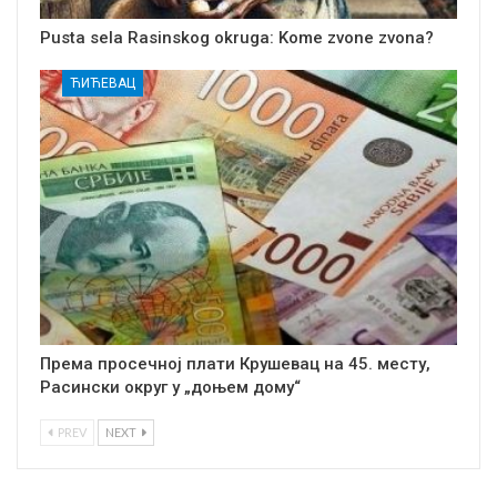
Pusta sela Rasinskog okruga: Kome zvone zvona?
ЋИЋЕВАЦ
Према просечној плати Крушевац на 45. месту,
Расински округ у „доњем дому“
PREV
NEXT