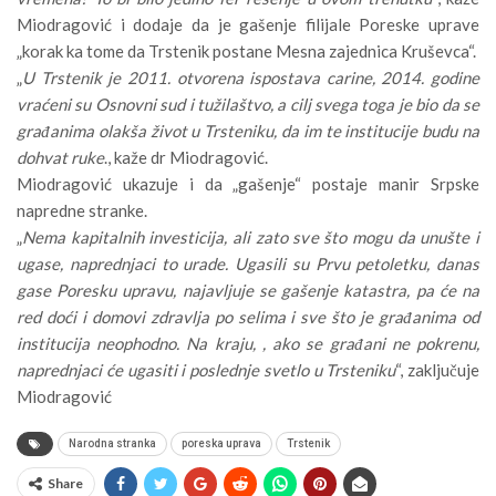
Miodragović i dodaje da je gašenje filijale Poreske uprave
„korak ka tome da Trstenik postane Mesna zajednica Kruševca“.
„
U Trstenik je 2011. otvorena ispostava carine, 2014. godine
vraćeni su Osnovni sud i tužilaštvo, a cilj svega toga je bio da se
građanima olakša život u Trsteniku, da im te institucije budu na
dohvat ruke
., kaže dr Miodragović.
Miodragović ukazuje i da „gašenje“ postaje manir Srpske
napredne stranke.
„
Nema kapitalnih investicija, ali zato sve što mogu da unušte i
ugase, naprednjaci to urade. Ugasili su Prvu petoletku, danas
gase Poresku upravu, najavljuje se gašenje katastra, pa će na
red doći i domovi zdravlja po selima i sve što je građanima od
institucija neophodno. Na kraju, , ako se građani ne pokrenu,
naprednjaci će ugasiti i poslednje svetlo u Trsteniku
“, zaključuje
Miodragović
Narodna stranka
poreska uprava
Trstenik
Share