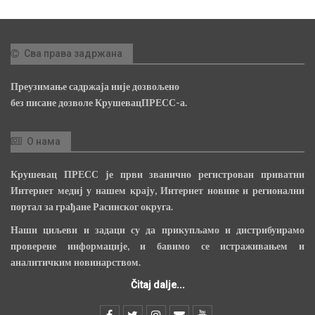
Сва права задржана
Преузимање садржаја није дозвољено
без писане дозволе КрушевацПРЕСС-а.
О нама
Крушевац ПРЕСС је први званично регистрован приватни
Интернет медиј у нашем крају, Интернет новине и регионални
портал за грађане Расинског округа.
Наши циљеви и задаци су да прикупљамо и дистрибуирамо
проверене информације, и бавимо се истраживањем и
аналитичким новинарством.
Čitaj dalje...