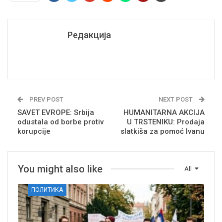
Редакција
PREV POST
NEXT POST
SAVET EVROPE: Srbija
HUMANITARNA AKCIJA
odustala od borbe protiv
U TRSTENIKU: Prodaja
korupcije
slatkiša za pomoć Ivanu
You might also like
All
ПОЛИТИКА