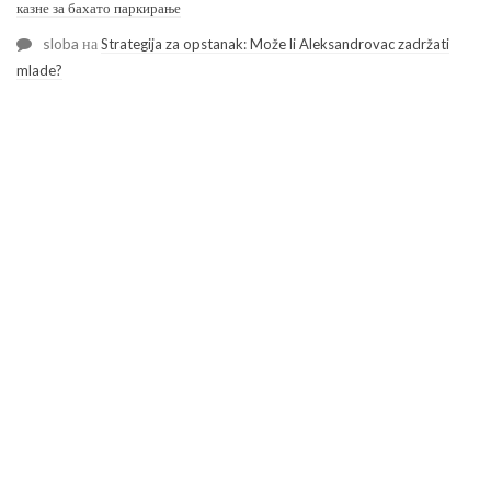
казне за бахато паркирање
sloba
на
Strategija za opstanak: Može li Aleksandrovac zadržati
mlade?