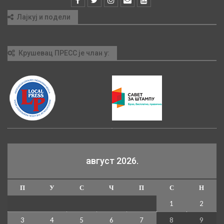
Лајкуј и подели
Крушевац ПРЕСС је члан у:
август 2026.
П
У
С
Ч
П
С
Н
1
2
3
4
5
6
7
8
9