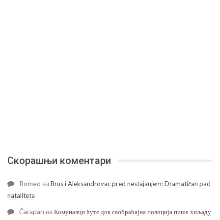
Скорашњи коментари
Romeo
на
Brus i Aleksandrovac pred nestajanjem: Dramatičan pad
nataliteta
Čarapan
на
Комуналци ћуте док саобраћајна полиција пише хиљаду