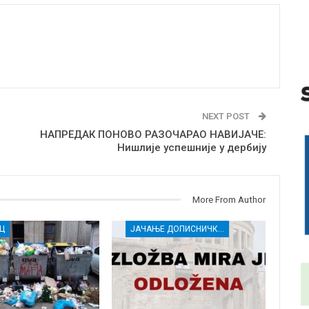
NEXT POST
НАПРЕДАК ПОНОВО РАЗОЧАРАО НАВИЈАЧЕ:
Нишлије успешније у дербију
More From Author
Ц
ЈАЧАЊЕ ДОПИСНИЧКЕ МРЕЖЕ НЕЗАВИСНИХ МЕДИЈА У РАСИНСКОМ ОКРУГУ