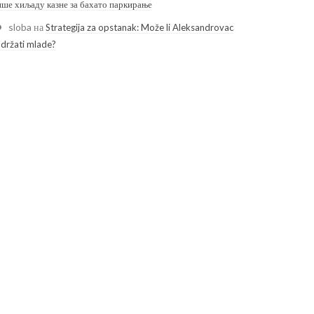
ише хиљаду казне за бахато паркирање
sloba
на
Strategija za opstanak: Može li Aleksandrovac
adržati mlade?