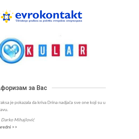
форизам за Вас
raksa je pokazala da kriva Drina nadjača sve one koji su u
ravu.
—
Darko Mihajlović
aredni >>