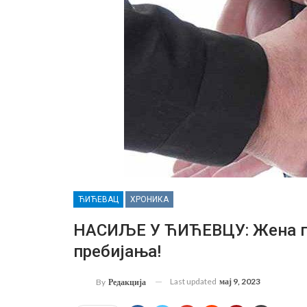
ЋИЋЕВАЦ
ХРОНИКА
НАСИЉЕ У ЋИЋЕВЦУ: Жена п
пребијања!
Last updated
мај 9, 2023
By
Редакција