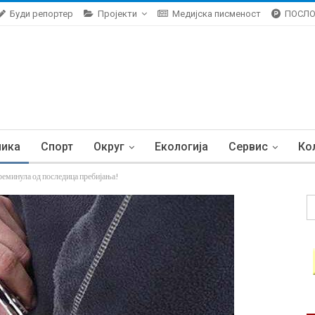
Буди репортер
Пројекти
Медијска писменост
ПОСЛ
ника
Спорт
Округ
Екологија
Сервис
Ко
инула од последица пребијања!