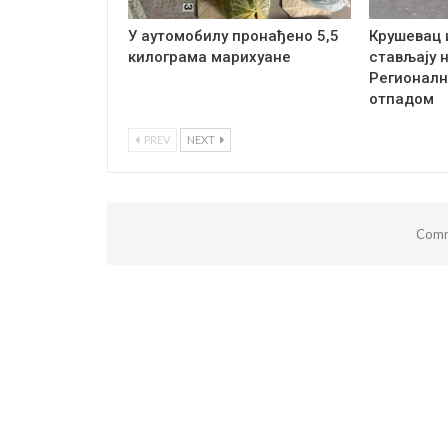
У аутомобилу пронађено 5,5
Крушевац 
килограма марихуане
стављају 
Регионалн
отпадом
PREV
NEXT
Comm