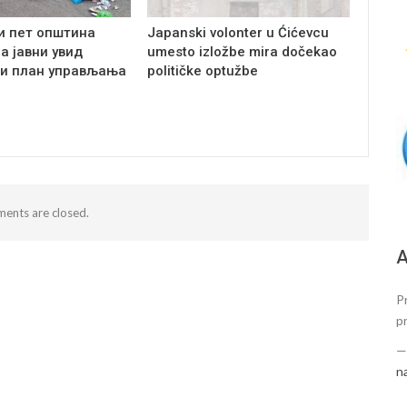
и пет општина
Japanski volonter u Ćićevcu
на јавни увид
umesto izložbe mira dočekao
и план управљања
političke optužbe
ents are closed.
А
P
p
n