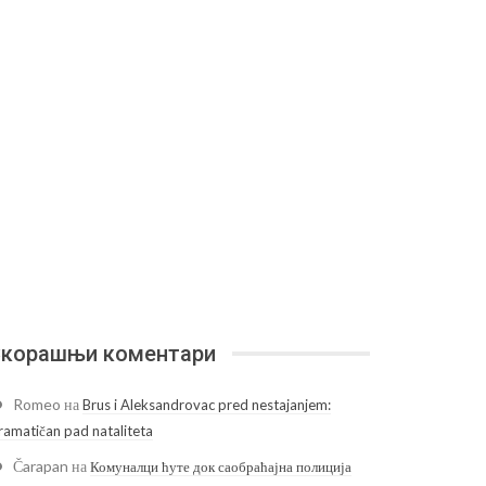
корашњи коментари
Romeo
на
Brus i Aleksandrovac pred nestajanjem:
ramatičan pad nataliteta
Čarapan
на
Комуналци ћуте док саобраћајна полиција