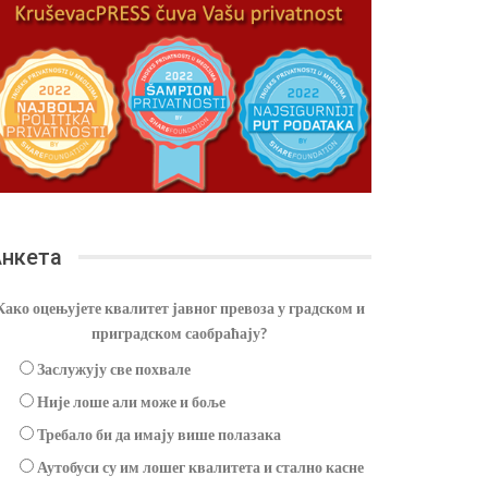
нкета
Како оцењујете квалитет јавног превоза у градском и
приградском саобраћају?
Заслужују све похвале
Није лоше али може и боље
Требало би да имају више полазака
Аутобуси су им лошег квалитета и стално касне