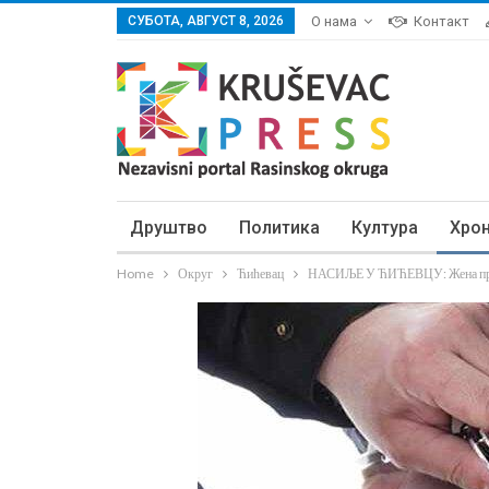
СУБОТА, АВГУСТ 8, 2026
О нама
Контакт
Друштво
Политика
Култура
Хро
Home
Округ
Ћићевац
НАСИЉЕ У ЋИЋЕВЦУ: Жена прем