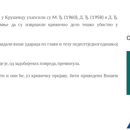
Крушевцу ухапсили су M. Ђ. (1960), Д. Ђ. (1958) и Д. Ђ.
сумње да су извршили кривично дело тешко убиство у
С
задали више удараца по глави и телу педесетједногодишњој
 је, од задобијених повреда, преминула.
ти и они ће, уз кривичну пријаву, бити приведени Вишем