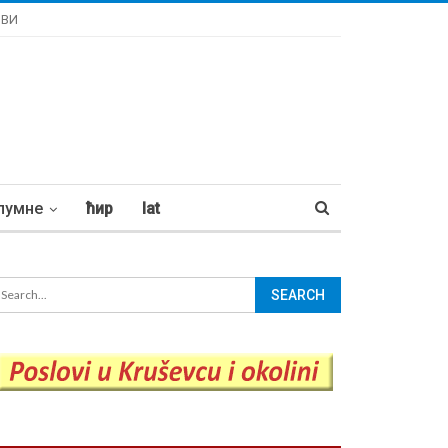
ОВИ
лумне
ћир
lat