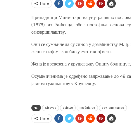
Share
Припадници Министарства унутрашњих послова у 
(1978) из Ћићевца, због постојања основа 
саизвршилаштву.
Они се сумњиче да су синоћ у домаћинству М. Ђ. 
жени са којом је он био у емотивној вези.
Жена је превезена у крушевачку Општу болницу где
Осумњиченима је одређено задржавање до 48 са
јавном тужилаштву у Крушевцу.
Ćićevac
ubistvo
пребијање
саучешништво
Share