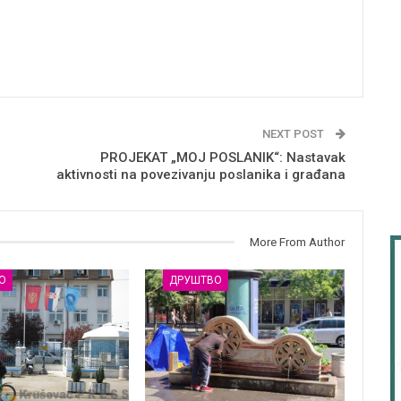
NEXT POST
PROJEKAT „MOJ POSLANIK“: Nastavak
aktivnosti na povezivanju poslanika i građana
More From Author
О
ДРУШТВО