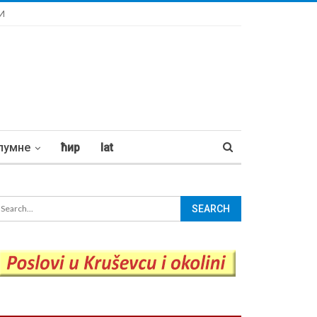
И
лумне
ћир
lat