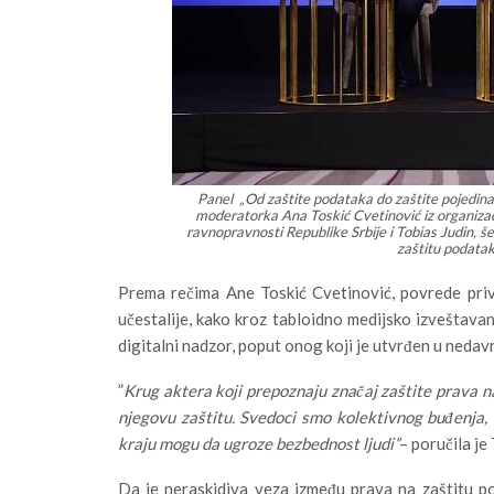
Panel „Od zaštite podataka do zaštite pojedinaca
moderatorka Ana Toskić Cvetinović iz organizaci
ravnopravnosti Republike Srbije i Tobias Judin, 
zaštitu podata
Prema rečima Ane Toskić Cvetinović, povrede privat
učestalije, kako kroz tabloidno medijsko izveštavanj
digitalni nadzor, poput onog koji je utvrđen u neda
”
Krug aktera koji prepoznaju značaj zaštite prava na 
njegovu zaštitu. Svedoci smo kolektivnog buđenja,
kraju mogu da ugroze bezbednost ljudi”
– poručila je
Da je neraskidiva veza između prava na zaštitu po