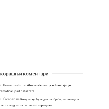
корашњи коментари
Romeo
на
Brus i Aleksandrovac pred nestajanjem:
ramatičan pad nataliteta
Čarapan
на
Комуналци ћуте док саобраћајна полиција
ише хиљаду казне за бахато паркирање