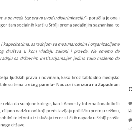
t, a povreda tog prava uvod u diskriminaciju”
– poručila je ona i
lgoritam socialnih karti u Srbiji prema sadašnjim saznanima, to
m i kapacitetima, saradnjom sa međunarodnim i organizacijama
rnog društva u kom vladaju zakoni i pravda. Ne smemo da
aradnju sa državnim institucijama,jer jedino tako možemo da
telja ljudskih prava i novinara, kako kroz tabloidno medijsko
 bile su tema
trećeg panela
–
Nadzor i cenzura na Zapadnom
С
 rekla da su njene kolege, kao i Amnesty Internationalotkrili
D
ciljano nadziru oni koji predstavljaju političku pretnju režimu,
bilni telefoni u tri slučaja terorističkih napada u Srbiji prošle
snaga države.
п