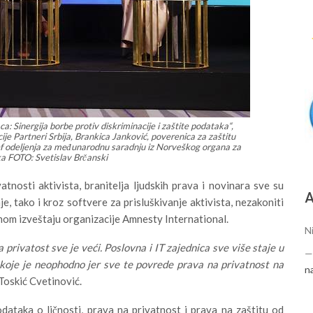
: Sinergija borbe protiv diskriminacije i zaštite podataka“,
je Partneri Srbija, Brankica Janković, poverenica za zaštitu
šef odeljenja za međunarodnu saradnju iz Norveškog organa za
ka FOTO: Svetislav Brčanski
nosti aktivista, branitelja ljudskih prava i novinara sve su
А
e, tako i kroz softvere za prisluškivanje aktivista, nezakoniti
vnom izveštaju organizacije Amnesty International.
N
privatost sve je veći. Poslovna i IT zajednica sve više staje u
 koje je neophodno jer sve te povrede prava na privatnost na
n
 Toskić Cvetinović.
dataka o ličnosti, prava na privatnost i prava na zaštitu od