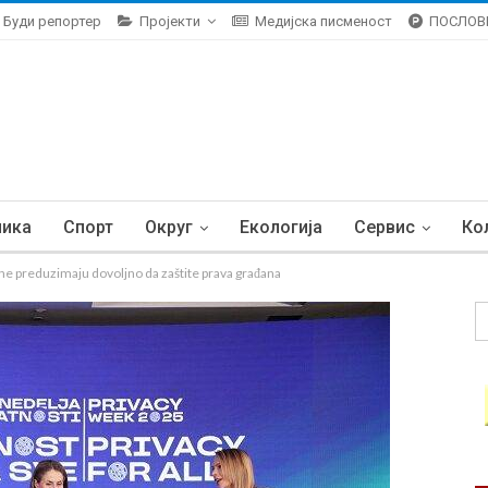
Буди репортер
Пројекти
Медијска писменост
ПОСЛОВ
ника
Спорт
Округ
Екологија
Сервис
Ко
 ne preduzimaju dovoljno da zaštite prava građana