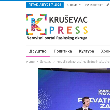
ПЕТАК, АВГУСТ 7, 2026
О нама
Контакт
Друштво
Политика
Култура
Хро
Home
Друштво
Nedelja privatnosti: Nadležne institucije