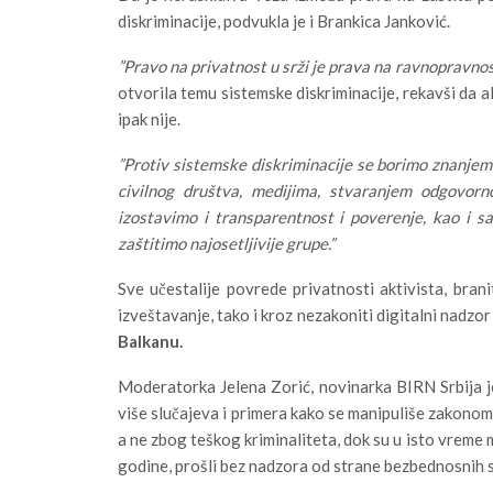
diskriminacije, podvukla je i Brankica Janković.
”Pravo na privatnost u srži je prava na ravnopravnos
otvorila temu sistemske diskriminacije, rekavši da a
ipak nije.
”Protiv sistemske diskriminacije se borimo znanje
civilnog društva, medijima, stvaranjem odgovo
izostavimo i transparentnost i poverenje, kao i s
zaštitimo najosetljivije grupe.”
Sve učestalije povrede privatnosti aktivista, brani
izveštavanje, tako i kroz nezakoniti digitalni nadzor
Balkanu.
Moderatorka Jelena Zorić, novinarka BIRN Srbija je
više slučajeva i primera kako se manipuliše zakonom, 
a ne zbog teškog kriminaliteta, dok su u isto vreme mo
godine, prošli bez nadzora od strane bezbednosnih 