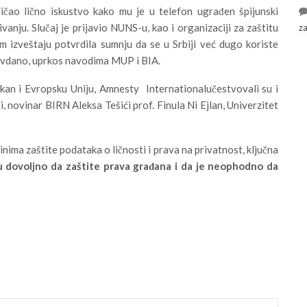
ičao lično iskustvo kako mu je u telefon ugrađen špijunski
ivanju. Slučaj je prijavio NUNS-u, kao i organizaciji za zaštitu
z
m izveštaju potvrdila sumnju da se u Srbiji već dugo koriste
ravdano, uprkos navodima MUP i BIA.
lkan i Evropsku Uniju, Amnesty Internationalučestvovali su i
i, novinar BIRN Aleksa Tešići prof. Finula Ni Ejlan, Univerzitet
nima zaštite podataka o ličnosti i prava na privatnost, ključna
u dovoljno da zaštite prava građana i da je neophodno da