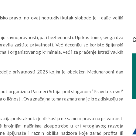
sko pravo, no ovaj neotuđivi kutak slobode je i dalje veliki
ju ravnopravnosti, pa i bezbednosti. Uprkos tome, svega dva
С
ravila zaštite privatnosti. Već deceniju se koriste špijunski
zma i organizovanog kriminala, već i za praćenje istraživačkih
delje privatnosti 2025 kojim je obeležen Međunarodni dan
 put organizuju Partneri Srbija, pod sloganom “Pravda za sve”,
ka o ličnosti. Ova značajna tema razmatrana je kroz diskusiju sa
tacija podstaknuta je diskusija ne samo o pravu na privatnost,
š brojnijim načinima zloupotrebe u eri vrtoglavog razvoja
lne špijunaže i raznih oblika nadzora koje zarad profita ili