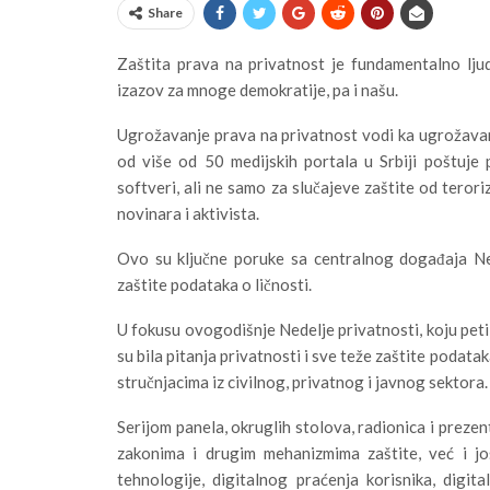
Share
Zaštita prava na privatnost je fundamentalno ljud
izazov za mnoge demokratije, pa i našu.
Ugrožavanje prava na privatnost vodi ka ugrožavan
od više od 50 medijskih portala u Srbiji poštuje p
softveri, ali ne samo za slučajeve zaštite od terori
novinara i aktivista.
Ovo su ključne poruke sa centralnog događaja Ne
zaštite podataka o ličnosti.
U fokusu ovogodišnje Nedelje privatnosti, koju peti
su bila pitanja privatnosti i sve teže zaštite podata
stručnjacima iz civilnog, privatnog i javnog sektora.
Serijom panela, okruglih stolova, radionica i prezen
zakonima i drugim mehanizmima zaštite, već i jo
tehnologije, digitalnog praćenja korisnika, digita