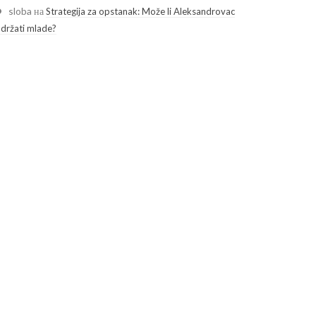
sloba
на
Strategija za opstanak: Može li Aleksandrovac
adržati mlade?