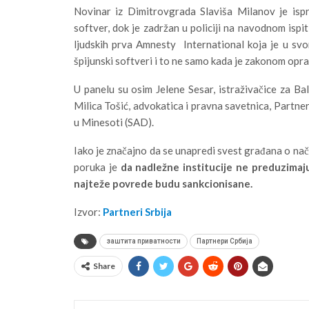
Novinar iz Dimitrovgrada Slaviša Milanov je ispr
softver, dok je zadržan u policiji na navodnom ispit
ljudskih prva Amnesty International koja je u svo
špijunski softveri i to ne samo kada je zakonom op
U panelu su osim Jelene Sesar, istraživačice za Ba
Milica Tošić, advokatica i pravna savetnica, Partner
u Minesoti (SAD).
Iako je značajno da se unapredi svest građana o nači
poruka je
da nadležne institucije ne preduzimaj
najteže povrede budu sankcionisane.
Izvor:
Partneri Srbija
заштита приватности
Партнери Србија
Share