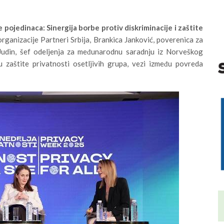
pojedinaca: Sinergija borbe protiv diskriminacije i zaštite
rganizacije Partneri Srbija, Brankica Janković, poverenica za
 Judin, šef odeljenja za međunarodnu saradnju iz Norveškog
u zaštite privatnosti osetljivih grupa, vezi između povreda