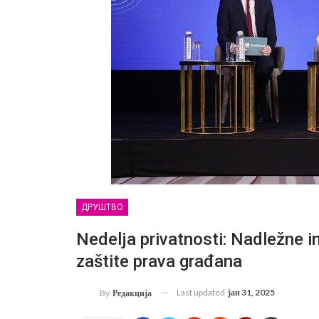
ДРУШТВО
Nedelja privatnosti: Nadležne i
zaštite prava građana
Last updated
јан 31, 2025
By
Редакција