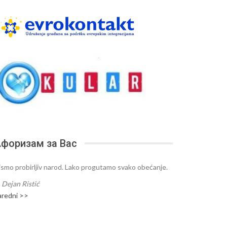
форизам за Вас
ismo probirljiv narod. Lako progutamo svako obećanje.
—
Dejan Ristić
aredni >>