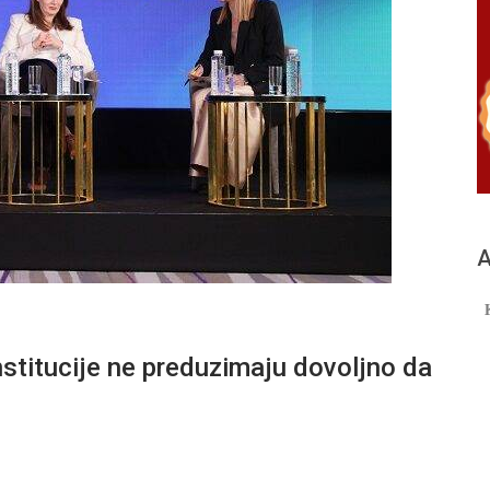
А
nstitucije ne preduzimaju dovoljno da