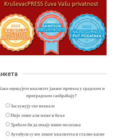
нкета
Како оцењујете квалитет јавног превоза у градском и
приградском саобраћају?
Заслужују све похвале
Није лоше али може и боље
Требало би да имају више полазака
Аутобуси су им лошег квалитета и стално касне