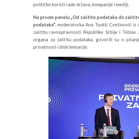
političke koristi rade država, kompanije i mediji.
Na prvom panelu „Od zaštite podataka do zaštite 
podataka“
, moderatorka Ana Toskić Cvetinović iz o
zaštitu ravnopravnosti Republike Srbije i Tobias
organa za zaštitu podataka, govorili su o pitanj
privatnosti i diskriminacije.